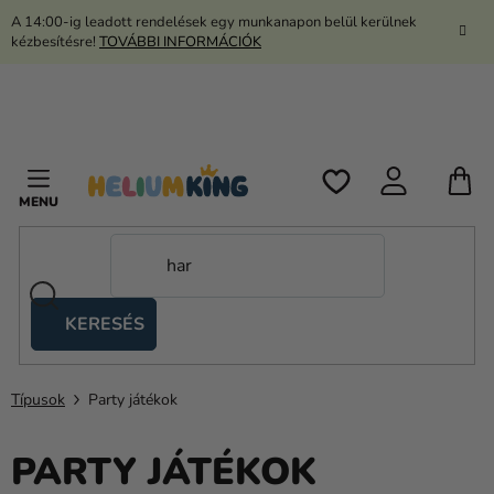
Ugrás
A 14:00-ig leadott rendelések egy munkanapon belül kerülnek
a
kézbesítésre!
TOVÁBBI INFORMÁCIÓK
fő
tartalomhoz
K
KERESÉS
Ollós
sátrak
Típusok
Party játékok
Kanekalon
Hélium
PARTY JÁTÉKOK
és