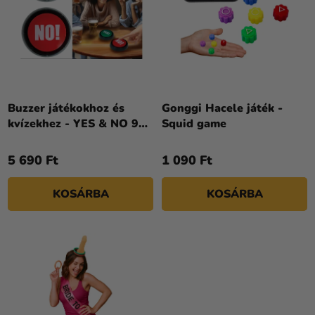
K
T
Kreatív
R
kellékek
Á
E
J
N
Témák
A
D
Személyre
E
szabott
Z
Buzzer játékokhoz és
Gonggi Hacele játék -
termékek
kvízekhez - YES & NO 9
Squid game
É
cm
S
Kiárusítás
5 690 Ft
1 090 Ft
E
Rólunk
KOSÁRBA
KOSÁRBA
Kapcsolat