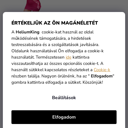
ÉRTÉKELJÜK AZ ÖN MAGÁNÉLETÉT
Partyjáték leánybúcsúra –
Realisztikus tréfa
A
HeliumKing
cookie-kat használ az oldal
Karika célra fallosz
felnőtteknek – Szeget az
működésének támogatására, a hirdetések
formában
ujjadon keresztül
testreszabására és a szolgáltatások javítására.
Oldalunk használatával Ön elfogadja a cookie-k
2 590 Ft
490 Ft
használatát. Természetesen
ide
kattintva
visszautasíthatja az összes opcionális cookie-t. A
KOSÁRBA
KOSÁRBA
használt sütikkel kapcsolatos részleteket a
Cookie-k
részben találja. Nagyon örülnénk, ha az "
Elfogadom
"
gombra kattintva elfogadja a sütiket. Köszönjük!
Beállítások
Elfogadom