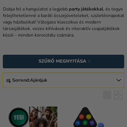
Lufik
Dobja fel a hangulatot a legjobb
party játékokkal
, és tegye
Esküvő
felejthetetlenné a baráti összejöveteleket, születésnapokat
vagy házibulikat! Válogass klasszikus és modern
Party
társasjátékok, vicces kihívások és interaktív csapatjátékok
közül – minden korosztály számára.
Dekoráció
és
T
kiegészítők
E
SZŰRŐ MEGNYITÁSA
Jelmezek
R
M
Ruházat
T
É
Sorrend:
Ajánljuk
E
Sütés
K
R
E
M
Újdonság
K
É
Ajándékok
L
K
I
E
Ünnepek
S