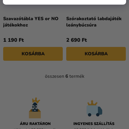
Szavazótábla YES or NO
Szórakoztató labdajáték
játékokhoz
leánybúcsúra
1 190 Ft
2 690 Ft
KOSÁRBA
KOSÁRBA
összesen
6
termék
L
I
S
T
A
I
R
Á
ÁRU RAKTÁRON
INGYENES SZÁLLÍTÁS