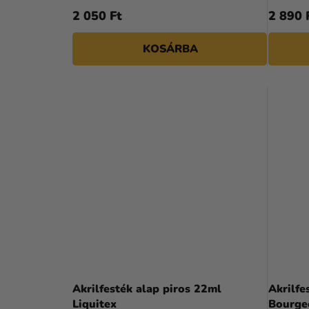
2 050 Ft
2 890 
KOSÁRBA
Akrilfesték alap piros 22ml
Akrilfe
Liquitex
Bourge