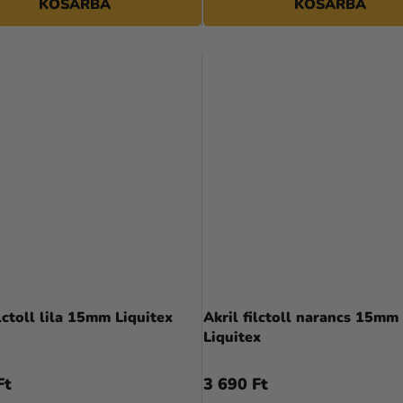
KOSÁRBA
KOSÁRBA
ilctoll lila 15mm Liquitex
Akril filctoll narancs 15mm
Liquitex
Ft
3 690 Ft