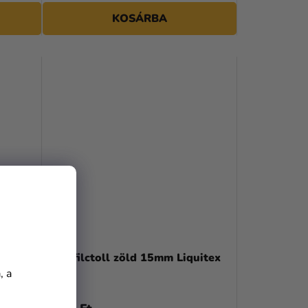
KOSÁRBA
uitex
Akril filctoll zöld 15mm Liquitex
, a