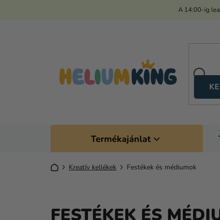
Ugrás
A 14:00-ig le
a
fő
tartalomhoz
KE
Termékajánlat
Kezdőlap
Kreatív kellékek
Festékek és médiumok
FESTÉKEK ÉS MÉD