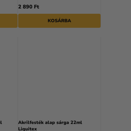
2 890 Ft
KOSÁRBA
l
Akrilfesték alap sárga 22ml
Liquitex