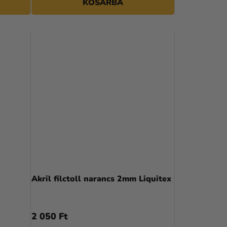
KOSÁRBA
É
S
E
Akril filctoll narancs 2mm Liquitex
2 050 Ft