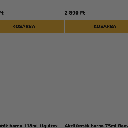
Ft
2 890 Ft
KOSÁRBA
KOSÁRBA
sték barna 118ml Liquitex
Akrilfesték barna 75ml Ree