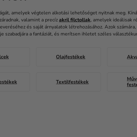
ágát, amelyek végtelen alkotási lehetőséget nyitnak meg. Kín
záradnak, valamint a precíz
akril filctollak
, amelyek ideálisak 
keveréséhez és saját árnyalatok létrehozásához. Azok számára,
je szabadjára a fantáziát, és merítsen ihletet széles választéku
ilcek
Olajfestékek
Akva
Műv
estékek
Textilfestékek
fest