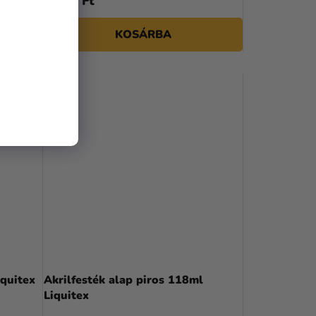
3 690 Ft
KOSÁRBA
iquitex
Akrilfesték alap piros 118ml
Liquitex