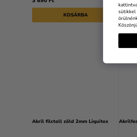
3 690 Ft
3 690 
kattintv
sütikkel
KOSÁRBA
örülnénk
Köszönj
Akril filctoll zöld 2mm Liquitex
Akrilfe