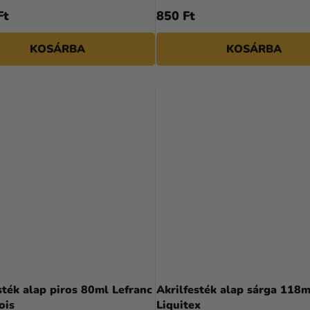
Ft
850 Ft
KOSÁRBA
KOSÁRBA
sték alap piros 80ml Lefranc
Akrilfesték alap sárga 118m
ois
Liquitex