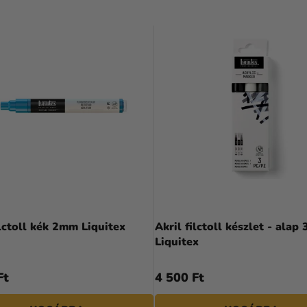
ilctoll kék 2mm Liquitex
Akril filctoll készlet - alap
Liquitex
Ft
4 500 Ft