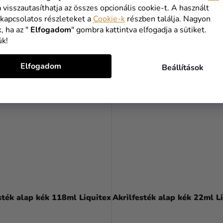
Ft
2 050 Ft
a visszautasíthatja az összes opcionális cookie-t. A használt
 kapcsolatos részleteket a
Cookie-k
részben találja. Nagyon
KOSÁRBA
KOSÁRBA
, ha az "
Elfogadom
" gombra kattintva elfogadja a sütiket.
ük!
Elfogadom
Beállítások
sték alap kék 118ml Liquitex
Akrilfesték alap kék 22ml L