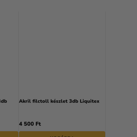
E
R
M
É
K
E
K
R
E
N
 3db
Akril filctoll készlet 3db Liquitex
D
E
4 500 Ft
Z