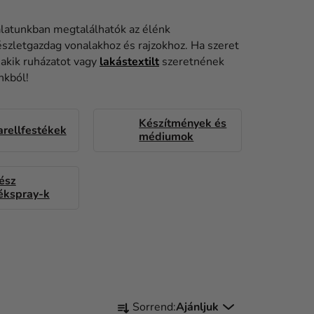
álatunkban megtalálhatók az élénk
részletgazdag vonalakhoz és rajzokhoz. Ha szeret
 akik ruházatot vagy
lakástextilt
szeretnének
nkból!
Készítmények és
rellfestékek
médiumok
ész
ékspray-k
T
Sorrend:
Ajánljuk