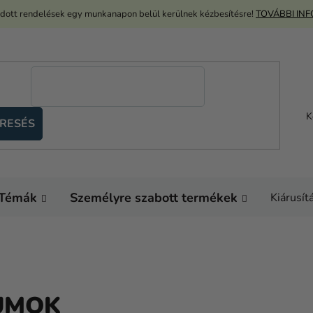
adott rendelések egy munkanapon belül kerülnek kézbesítésre!
TOVÁBBI IN
K
RESÉS
Témák
Személyre szabott termékek
Kiárusít
IUMOK