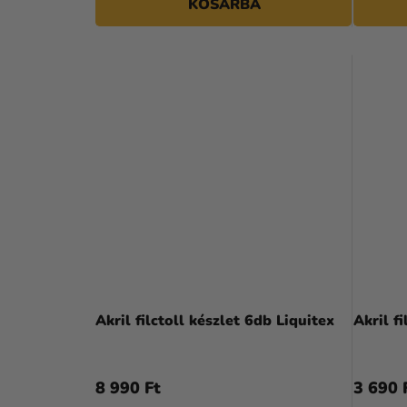
KOSÁRBA
Á
J
A
Akril filctoll készlet 6db Liquitex
Akril f
8 990 Ft
3 690 