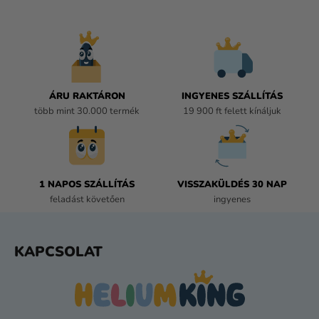
I
R
Á
N
Y
Í
ÁRU RAKTÁRON
INGYENES SZÁLLÍTÁS
T
több mint 30.000 termék
19 900 ft felett kínáljuk
Á
S
E
L
E
1 NAPOS SZÁLLÍTÁS
VISSZAKÜLDÉS 30 NAP
M
feladást követően
ingyenes
E
I
L
KAPCSOLAT
Á
B
L
É