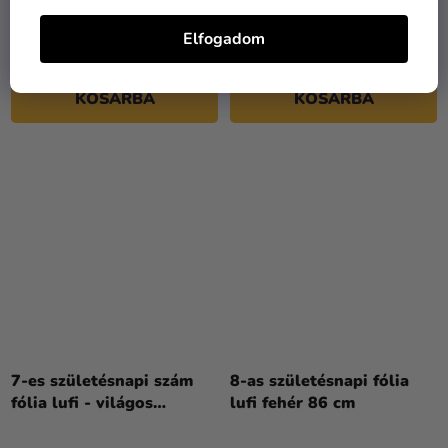
72 cm
cm
Elfogadom
2 490 Ft
2 490 Ft
KOSÁRBA
KOSÁRBA
7-es születésnapi szám
8-as születésnapi fólia
fólia lufi - világos
lufi fehér 86 cm
rózsaszín 72 cm