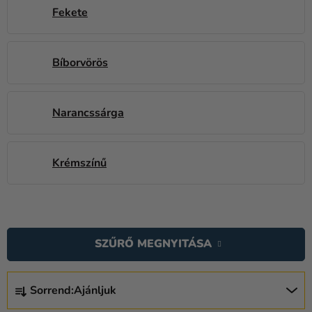
Fekete
Bíborvörös
Narancssárga
Krémszínű
T
E
SZŰRŐ MEGNYITÁSA
R
M
T
É
Sorrend:
Ajánljuk
E
K