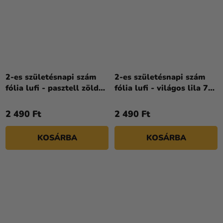
2-es születésnapi szám
2-es születésnapi szám
fólia lufi - pasztell zöld
fólia lufi - világos lila 72
72 cm
cm
2 490 Ft
2 490 Ft
KOSÁRBA
KOSÁRBA