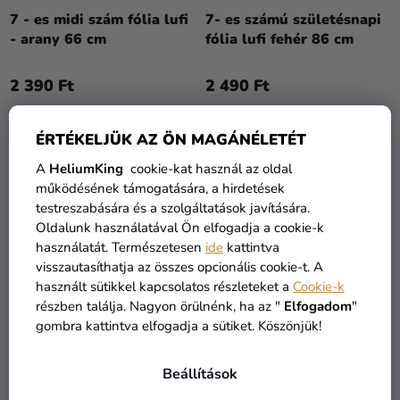
7 - es midi szám fólia lufi
7- es számú születésnapi
- arany 66 cm
fólia lufi fehér 86 cm
2 390 Ft
2 490 Ft
KOSÁRBA
KOSÁRBA
ÉRTÉKELJÜK AZ ÖN MAGÁNÉLETÉT
A
HeliumKing
cookie-kat használ az oldal
működésének támogatására, a hirdetések
testreszabására és a szolgáltatások javítására.
Oldalunk használatával Ön elfogadja a cookie-k
használatát. Természetesen
ide
kattintva
visszautasíthatja az összes opcionális cookie-t. A
használt sütikkel kapcsolatos részleteket a
Cookie-k
részben találja. Nagyon örülnénk, ha az "
Elfogadom
"
gombra kattintva elfogadja a sütiket. Köszönjük!
Beállítások
7-es születésnapi szám
7-es születésnapi szám
fólia lufi - pasztell zöld
fólia lufi - világos lila 72