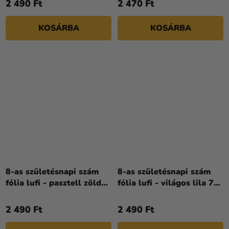
2 490 Ft
2 470 Ft
KOSÁRBA
KOSÁRBA
8-as születésnapi szám
8-as születésnapi szám
fólia lufi - pasztell zöld
fólia lufi - világos lila 72
72 cm
cm
2 490 Ft
2 490 Ft