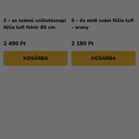
3 - as számú születésnapi
5 - ös midi szám fólia lufi
fólia lufi fehér 86 cm
- arany
2 490 Ft
2 190 Ft
KOSÁRBA
KOSÁRBA