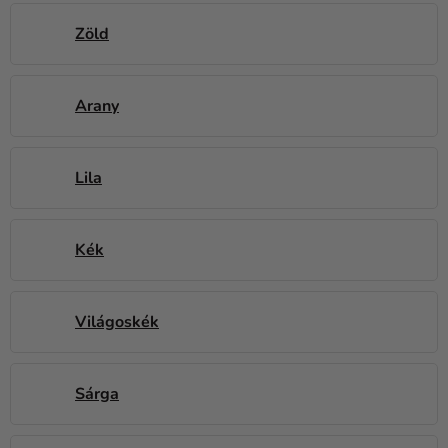
Kreatív
Zöld
kellékek
Témák
Arany
Személyre
szabott
termékek
Lila
Kiárusítás
Rólunk
Kék
Kapcsolat
Világoskék
Sárga