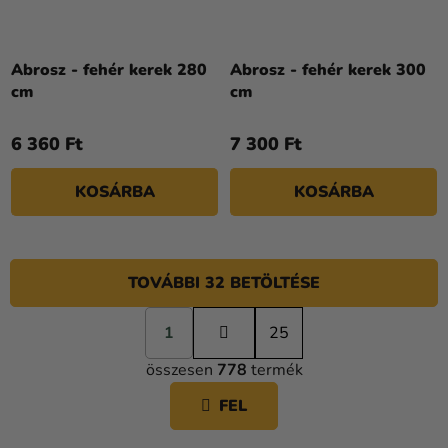
Abrosz - fehér kerek 280
Abrosz - fehér kerek 300
cm
cm
6 360 Ft
7 300 Ft
KOSÁRBA
KOSÁRBA
TOVÁBBI 32 BETÖLTÉSE
L
1
a
25
L
p
összesen
778
termék
o
I
z
S
FEL
á
T
s
A