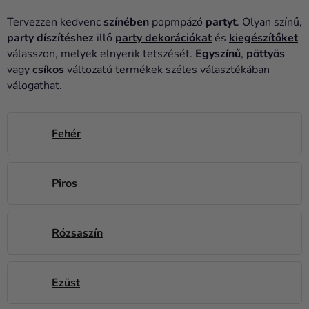
Lufik
Tervezzen kedvenc
színében
popmpázó
partyt
. Olyan színű,
Esküvő
party díszítéshez
illő
party dekorációkat
és
kiegészítőket
válasszon, melyek elnyerik tetszését.
Egyszínű
,
pöttyös
Party
vagy
csíkos
változatú termékek széles választékában
válogathat.
Dekoráció
és
kiegészítők
Fehér
Jelmezek
Ruházat
Piros
Sütés
Rózsaszín
Újdonság
Ajándékok
Ezüst
Ünnepek