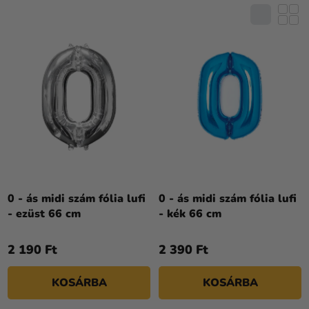
R
E
M
K
É
L
K
I
E
S
K
T
R
Á
E
J
N
A
D
E
Z
0 - ás midi szám fólia lufi
0 - ás midi szám fólia lufi
- ezüst 66 cm
- kék 66 cm
É
S
2 190 Ft
2 390 Ft
E
KOSÁRBA
KOSÁRBA