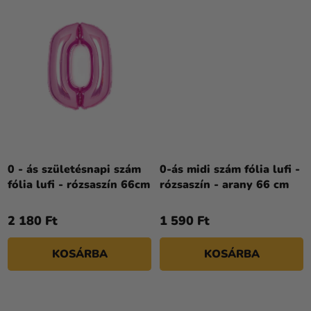
0 - ás születésnapi szám
0-ás midi szám fólia lufi -
fólia lufi - rózsaszín 66cm
rózsaszín - arany 66 cm
2 180 Ft
1 590 Ft
KOSÁRBA
KOSÁRBA