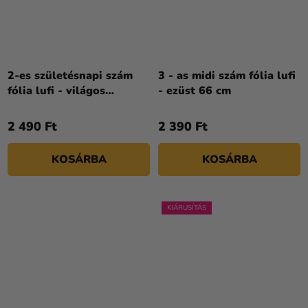
2-es születésnapi szám
3 - as midi szám fólia lufi
fólia lufi - világos
- ezüst 66 cm
rózsaszín 72 cm
2 490 Ft
2 390 Ft
KOSÁRBA
KOSÁRBA
KIÁRUSÍTÁS