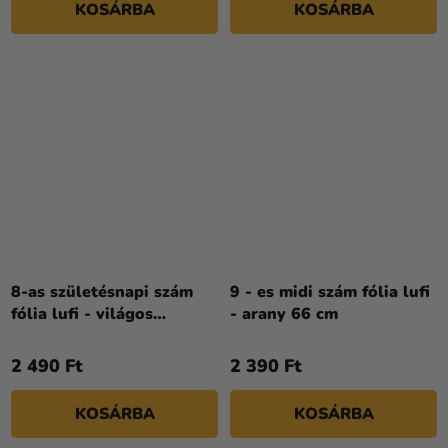
KOSÁRBA
KOSÁRBA
8-as születésnapi szám
9 - es midi szám fólia lufi
fólia lufi - világos
- arany 66 cm
rózsaszín 72 cm
2 490 Ft
2 390 Ft
KOSÁRBA
KOSÁRBA