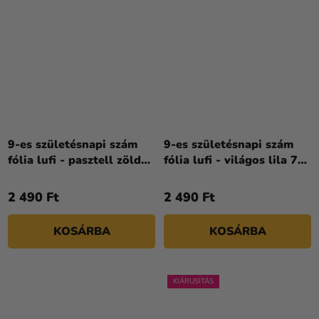
9-es születésnapi szám
9-es születésnapi szám
fólia lufi - pasztell zöld
fólia lufi - világos lila 72
72 cm
cm
2 490 Ft
2 490 Ft
KOSÁRBA
KOSÁRBA
KIÁRUSÍTÁS