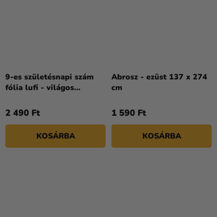
9-es születésnapi szám
Abrosz - ezüst 137 x 274
fólia lufi - világos
cm
rózsaszín 72 cm
2 490 Ft
1 590 Ft
KOSÁRBA
KOSÁRBA