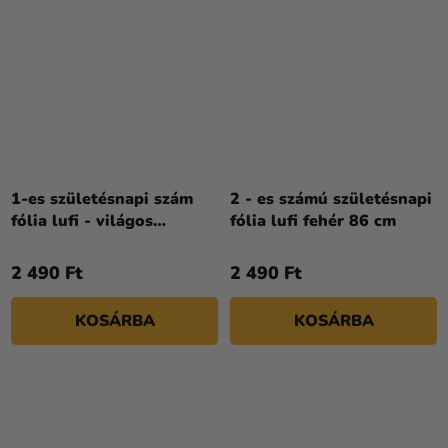
1-es születésnapi szám
2 - es számú születésnapi
fólia lufi - világos
fólia lufi fehér 86 cm
rózsaszín 72 cm
2 490 Ft
2 490 Ft
KOSÁRBA
KOSÁRBA