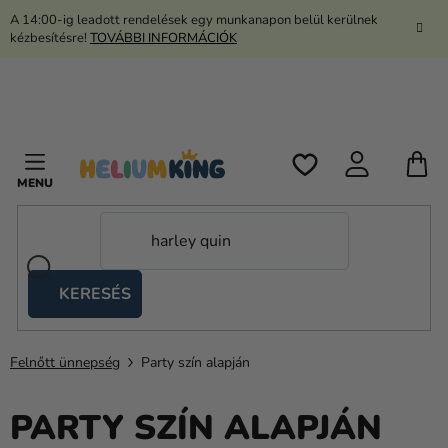
Ugrás
A 14:00-ig leadott rendelések egy munkanapon belül kerülnek
a
kézbesítésre!
TOVÁBBI INFORMÁCIÓK
fő
tartalomhoz
K
KERESÉS
Ollós
sátrak
Felnőtt ünnepség
Party szín alapján
Kanekalon
Hélium
PARTY SZÍN ALAPJÁN
és