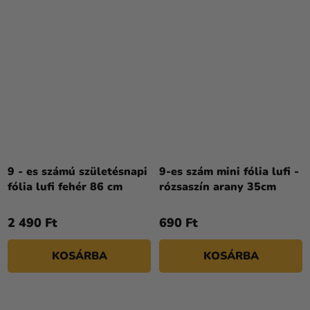
9 - es számú születésnapi
9-es szám mini fólia lufi -
fólia lufi fehér 86 cm
rózsaszín arany 35cm
2 490 Ft
690 Ft
KOSÁRBA
KOSÁRBA