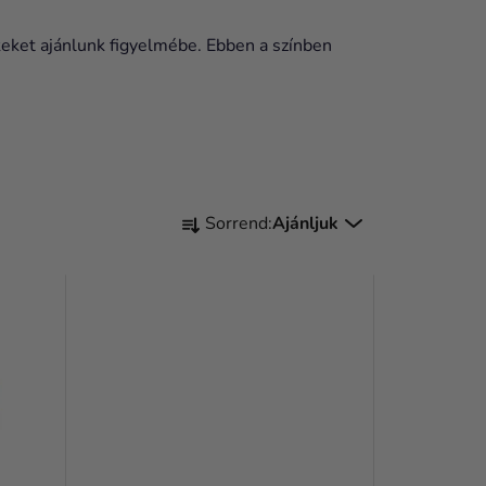
eket ajánlunk figyelmébe. Ebben a színben
T
Sorrend:
Ajánljuk
E
R
M
É
K
E
K