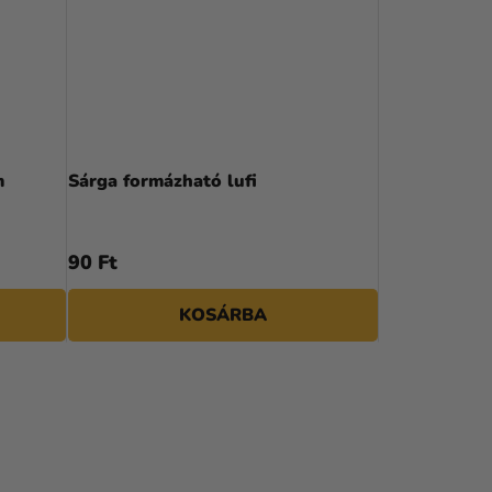
m
Sárga formázható lufi
90 Ft
KOSÁRBA