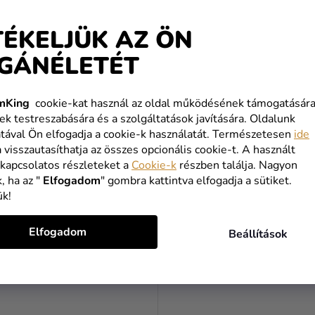
TÉKELJÜK AZ ÖN
GÁNÉLETÉT
A
termék
zívószálak - sárga 10 db
Pasztell sárga lufi 13 cm
mKing
cookie-kat használ az oldal működésének támogatására
átlagos
ek testreszabására és a szolgáltatások javítására. Oldalunk
értékelése
tával Ön elfogadja a cookie-k használatát. Természetesen
ide
5-
a visszautasíthatja az összes opcionális cookie-t. A használt
25 Ft
ből
 kapcsolatos részleteket a
Cookie-k
részben találja. Nagyon
5,0
, ha az "
Elfogadom
" gombra kattintva elfogadja a sütiket.
KOSÁRBA
KOSÁRBA
csillag.
ük!
Elfogadom
Beállítások
ENDLY