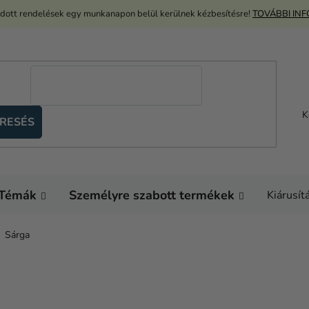
adott rendelések egy munkanapon belül kerülnek kézbesítésre!
TOVÁBBI IN
K
RESÉS
Témák
Személyre szabott termékek
Kiárusít
Sárga