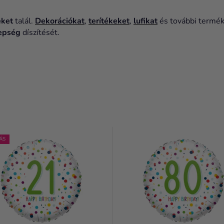
eket
talál.
Dekorációkat
,
terítékeket
,
lufikat
és további termék
epség
díszítését.
ÁS