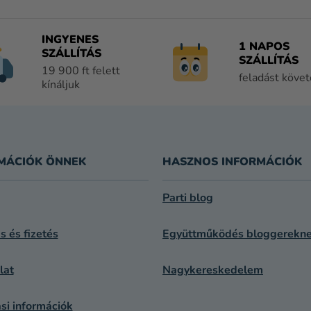
T
A
I
INGYENES
1 NAPOS
R
SZÁLLÍTÁS
SZÁLLÍTÁS
Á
19 900 ft felett
feladást köve
N
kínáljuk
Y
Í
T
Á
S
MÁCIÓK ÖNNEK
HASZNOS INFORMÁCIÓK
E
L
Parti blog
E
M
ás és fizetés
Együttműködés bloggerekn
E
I
lat
Nagykereskedelem
si információk