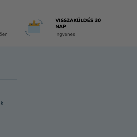
VISSZAKÜLDÉS 30
NAP
tően
ingyenes
ek