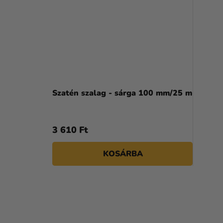
Szatén szalag - sárga 100 mm/25 m
3 610 Ft
KOSÁRBA