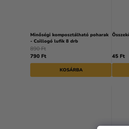
Minőségi komposztálható poharak
Összekö
- Csillogó lufik 8 drb
890 Ft
790 Ft
45 Ft
KOSÁRBA