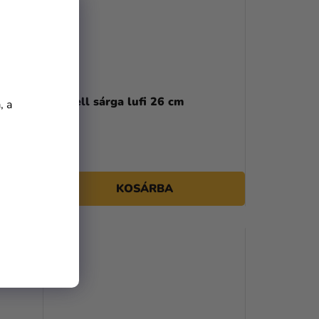
Pasztell sárga lufi 26 cm
, a
35 Ft
KOSÁRBA