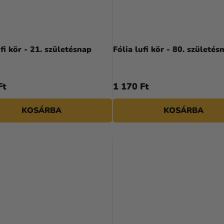
ufi kör - 21. születésnap
Fólia lufi kör - 80. születés
Ft
1 170 Ft
KOSÁRBA
KOSÁRBA