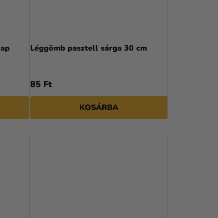
R
E
N
nap
Léggömb pasztell sárga 30 cm
D
E
85 Ft
Z
KOSÁRBA
É
S
E