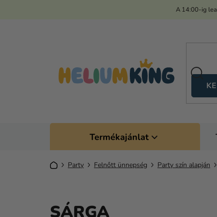
Ugrás
A 14:00-ig le
a
fő
tartalomhoz
KE
Termékajánlat
Kezdőlap
Party
Felnőtt ünnepség
Party szín alapján
SÁRGA