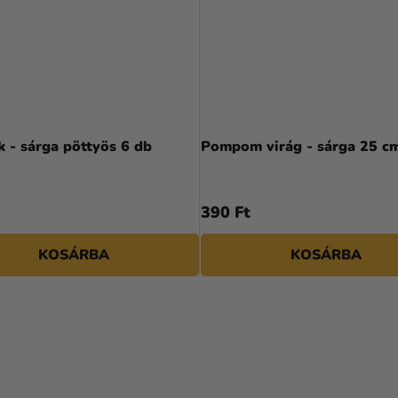
 - sárga pöttyös 6 db
Pompom virág - sárga 25 c
390 Ft
KOSÁRBA
KOSÁRBA