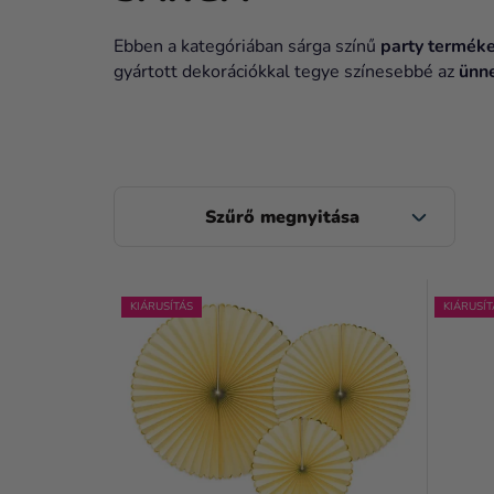
Ebben a kategóriában sárga színű
party termék
gyártott dekorációkkal tegye színesebbé az
ünn
O
L
D
T
A
KIÁRUSÍTÁS
KIÁRUSÍT
E
L
R
S
M
Ó
É
P
K