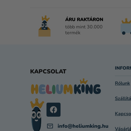
ÁRU RAKTÁRON
több mint 30.000
termék
L
Á
INFOR
KAPCSOLAT
B
Rólunk
L
Szállít
É
C
Kapcso
info
@
heliumking.hu
Vásárlá