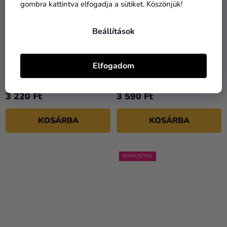
gombra kattintva elfogadja a sütiket. Köszönjük!
Beállítások
Gömb króm lufi SHINY 80
Gyerek esernyő -
Elfogadom
cm lila
Jégvarázs
3 220 Ft
3 590 Ft
KOSÁRBA
KOSÁRBA
KIÁRUSÍTÁS