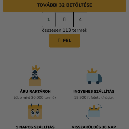
TOVÁBBI 32 BETÖLTÉSE
L
1
a
4
L
p
összesen
113
termék
o
I
z
S
FEL
á
T
s
A
I
R
Á
N
Y
Í
ÁRU RAKTÁRON
INGYENES SZÁLLÍTÁS
T
több mint 30.000 termék
19 900 ft felett kínáljuk
Á
S
E
L
E
1 NAPOS SZÁLLÍTÁS
VISSZAKÜLDÉS 30 NAP