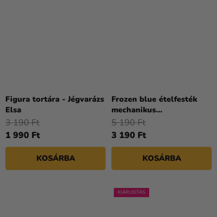
Figura tortára - Jégvarázs
Frozen blue ételfesték
Elsa
mechanikus
permetezőben - kék
3 190 Ft
5 190 Ft
1 990 Ft
3 190 Ft
KOSÁRBA
KOSÁRBA
KIÁRUSÍTÁS