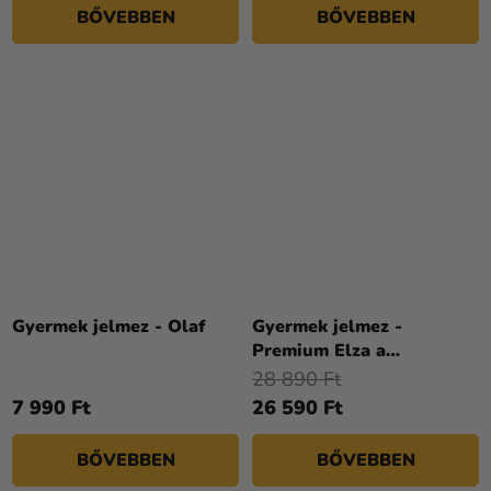
BŐVEBBEN
BŐVEBBEN
csillag.
Gyermek jelmez - Olaf
Gyermek jelmez -
Premium Elza a
Jégvarázsból
28 890 Ft
7 990 Ft
26 590 Ft
BŐVEBBEN
BŐVEBBEN