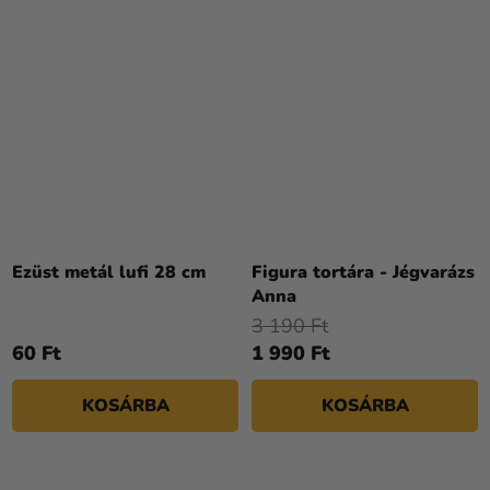
Ezüst metál lufi 28 cm
Figura tortára - Jégvarázs
Anna
3 190 Ft
60 Ft
1 990 Ft
KOSÁRBA
KOSÁRBA