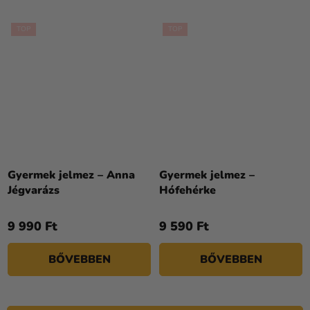
TOP
TOP
A
termék
Gyermek jelmez – Anna
Gyermek jelmez –
átlagos
Jégvarázs
Hófehérke
értékelése
5-
9 990 Ft
9 590 Ft
ből
4,0
BŐVEBBEN
BŐVEBBEN
csillag.