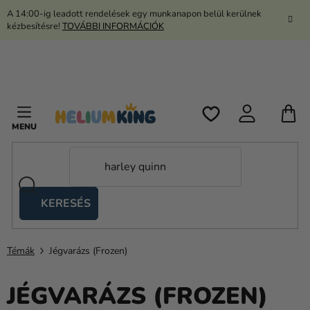
Ugrás
A 14:00-ig leadott rendelések egy munkanapon belül kerülnek
a
kézbesítésre!
TOVÁBBI INFORMÁCIÓK
fő
tartalomhoz
K
KERESÉS
Ollós
sátrak
Témák
Jégvarázs (Frozen)
Kanekalon
Hélium
JÉGVARÁZS (FROZEN)
és