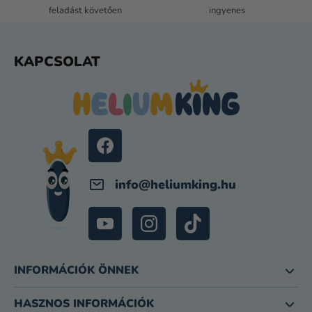
M
feladást követően
ingyenes
E
I
L
KAPCSOLAT
Á
B
L
É
C
info
@
heliumking.hu
INFORMÁCIÓK ÖNNEK
HASZNOS INFORMÁCIÓK