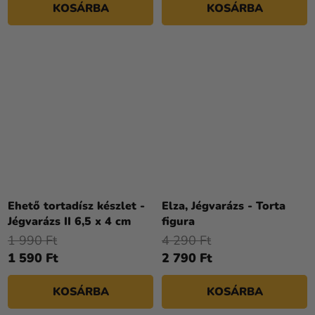
KOSÁRBA
KOSÁRBA
Ehető tortadísz készlet -
Elza, Jégvarázs - Torta
Jégvarázs II 6,5 x 4 cm
figura
1 990 Ft
4 290 Ft
1 590 Ft
2 790 Ft
KOSÁRBA
KOSÁRBA