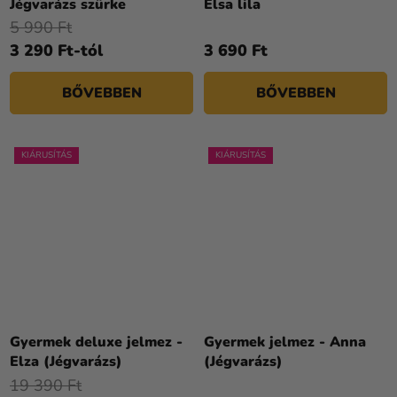
Jégvarázs szürke
Elsa lila
5 990 Ft
3 290 Ft-tól
3 690 Ft
BŐVEBBEN
BŐVEBBEN
KIÁRUSÍTÁS
KIÁRUSÍTÁS
A
termék
Gyermek deluxe jelmez -
Gyermek jelmez - Anna
átlagos
Elza (Jégvarázs)
(Jégvarázs)
értékelése
19 390 Ft
5-