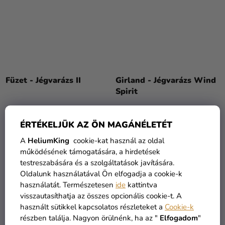
Füzet - Jégvarázs II
Girland - Jégvarázs Wind
Spirit
2 075 Ft
2 090 Ft
ÉRTÉKELJÜK AZ ÖN MAGÁNÉLETÉT
A
HeliumKing
cookie-kat használ az oldal
KOSÁRBA
KOSÁRBA
működésének támogatására, a hirdetések
testreszabására és a szolgáltatások javítására.
Oldalunk használatával Ön elfogadja a cookie-k
KIÁRUSÍTÁS
használatát. Természetesen
ide
kattintva
visszautasíthatja az összes opcionális cookie-t. A
használt sütikkel kapcsolatos részleteket a
Cookie-k
részben találja. Nagyon örülnénk, ha az "
Elfogadom
"