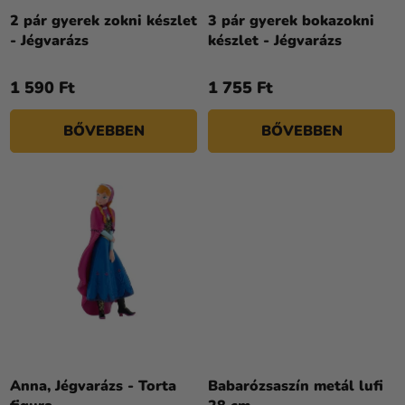
E
Z
2 pár gyerek zokni készlet
3 pár gyerek bokazokni
- Jégvarázs
készlet - Jégvarázs
É
S
1 590 Ft
1 755 Ft
E
BŐVEBBEN
BŐVEBBEN
Anna, Jégvarázs - Torta
Babarózsaszín metál lufi