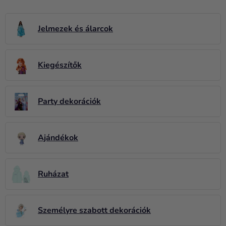
Lufik
Esküvő
Jelmezek és álarcok
Party
Kiegészítők
Dekoráció
és
kiegészítők
Party dekorációk
Jelmezek
Ruházat
Ajándékok
Sütés
Újdonság
Ruházat
Ajándékok
Személyre szabott dekorációk
Ünnepek