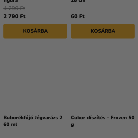
figura
28 cm
4 290 Ft
2 790 Ft
60 Ft
KOSÁRBA
KOSÁRBA
Buborékfújó Jégvarázs 2
Cukor díszítés - Frozen 50
60 ml
g