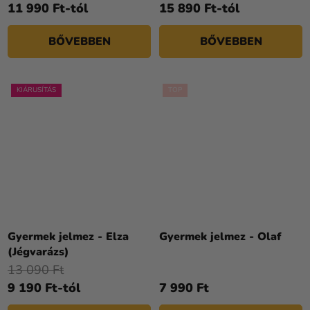
11 990 Ft-tól
15 890 Ft-tól
ből
4,5
BŐVEBBEN
BŐVEBBEN
csillag.
KIÁRUSÍTÁS
TOP
A
termék
Gyermek jelmez - Elza
Gyermek jelmez - Olaf
átlagos
(Jégvarázs)
értékelése
13 090 Ft
5-
9 190 Ft-tól
7 990 Ft
ből
4,3