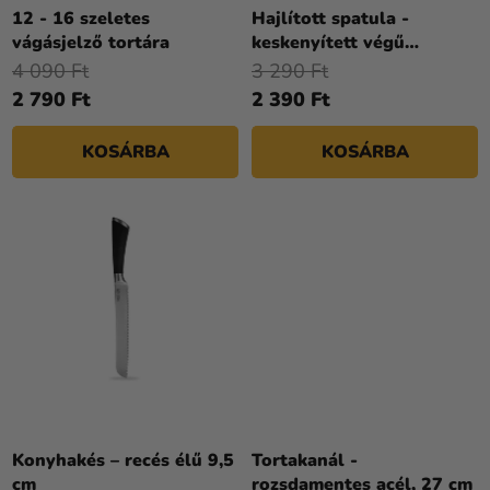
Kreatív
Z
12 - 16 szeletes
Hajlított spatula -
kellékek
vágásjelző tortára
keskenyített végű
É
kenőkés 23 cm
4 090 Ft
3 290 Ft
S
Témák
2 790 Ft
2 390 Ft
E
Személyre
KOSÁRBA
KOSÁRBA
szabott
termékek
Kiárusítás
Rólunk
Kapcsolat
Konyhakés – recés élű 9,5
Tortakanál -
cm
rozsdamentes acél, 27 cm