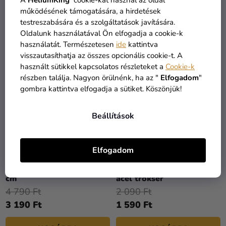
1 190 Ft
1 590 Ft
működésének támogatására, a hirdetések
testreszabására és a szolgáltatások javítására.
KOSÁRBA
KOSÁRBA
Oldalunk használatával Ön elfogadja a cookie-k
használatát. Természetesen
ide
kattintva
visszautasíthatja az összes opcionális cookie-t. A
használt sütikkel kapcsolatos részleteket a
Cookie-k
részben találja. Nagyon örülnénk, ha az "
Elfogadom
"
gombra kattintva elfogadja a sütiket. Köszönjük!
Beállítások
Elfogadom
Pizza szeletelő 23 x 10
Szeletelő - Rozsdamentes
cm
acél trokser
4 790 Ft
2 090 Ft
3 190 Ft
1 590 Ft