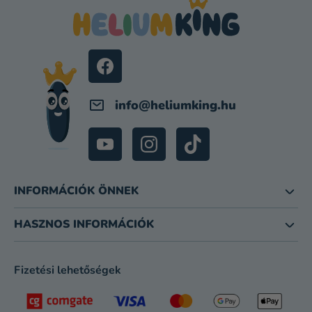
B
I
L
É
C
info
@
heliumking.hu
INFORMÁCIÓK ÖNNEK
HASZNOS INFORMÁCIÓK
Fizetési lehetőségek