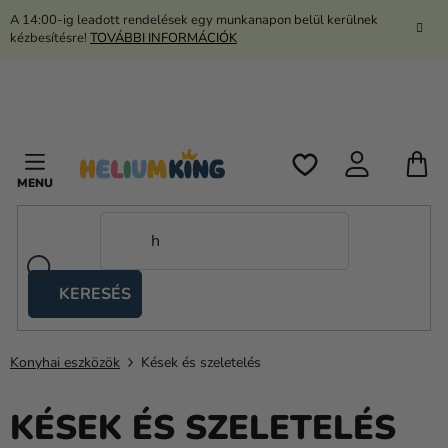
Ugrás
A 14:00-ig leadott rendelések egy munkanapon belül kerülnek
a
kézbesítésre!
TOVÁBBI INFORMÁCIÓK
fő
tartalomhoz
K
KERESÉS
Ollós
sátrak
Konyhai eszközök
Kések és szeletelés
Kanekalon
Hélium
KÉSEK ÉS SZELETELÉS
és