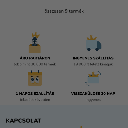
összesen
9
termék
L
I
S
T
A
I
R
Á
ÁRU RAKTÁRON
INGYENES SZÁLLÍTÁS
N
több mint 30.000 termék
19 900 ft felett kínáljuk
Y
Í
T
Á
1 NAPOS SZÁLLÍTÁS
VISSZAKÜLDÉS 30 NAP
S
feladást követően
ingyenes
E
L
E
L
KAPCSOLAT
M
Á
E