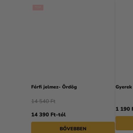
TOP
Férfi jelmez- Ördög
14 540 Ft
1 190 
14 390 Ft-tól
BŐVEBBEN