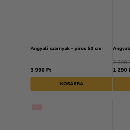
Angyali szárnyak - piros 50 cm
Angyals
2 390 
3 990 Ft
1 290 
KOSÁRBA
TOP