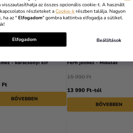
a visszautasíthatja az összes opcionális cookie-t. A használt
 kapcsolatos részleteket a
Cookie-k
részben találja. Nagyon
, ha az "
Elfogadom
" gombra kattintva elfogadja a sütiket.
ük!
Elfogadom
Beállítások
elmez - karácsonyi Elf
Férfi jelmez - Mikulás
15 990 Ft
 Ft
13 990 Ft-tól
BŐVEBBEN
BŐVEBBEN