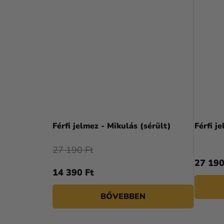
Férfi jelmez - Mikulás (sérült)
Férfi j
27 190 Ft
27 190
14 390 Ft
BŐVEBBEN