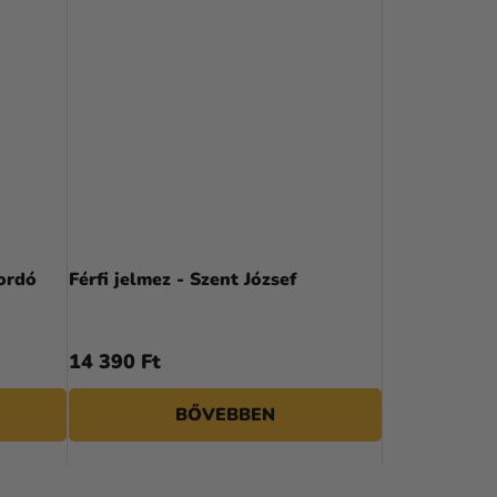
bordó
Férfi jelmez - Szent József
14 390 Ft
BŐVEBBEN