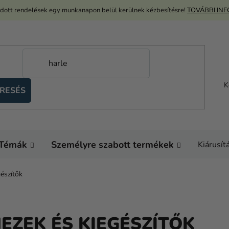
adott rendelések egy munkanapon belül kerülnek kézbesítésre!
TOVÁBBI IN
K
RESÉS
Témák
Személyre szabott termékek
Kiárusít
észítők
EZEK ÉS KIEGÉSZÍTŐK