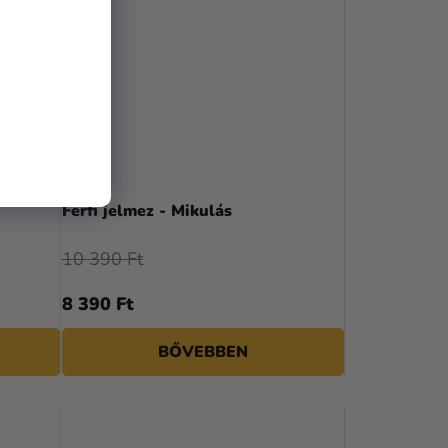
Férfi jelmez - Mikulás
10 390 Ft
8 390 Ft
BŐVEBBEN