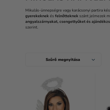
Mikulás-ünnepségre vagy karácsonyi partira kész
gyerekeknek
és
felnőtteknek
szánt jelmezek me
angyalszárnyakat, csengettyűket és ajándékz
szerint.
O
L
D
T
A
E
L
R
S
M
Ó