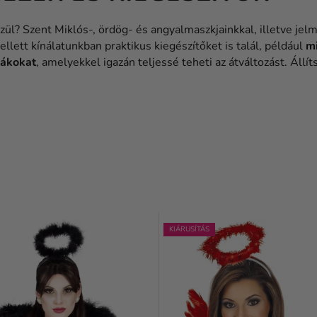
ül? Szent Miklós-, ördög- és angyalmaszkjainkkal, illetve jel
llett kínálatunkban praktikus kiegészítőket is talál, például
mi
sákokat
, amelyekkel igazán teljessé teheti az átváltozást. Áll
KIÁRUSÍTÁS