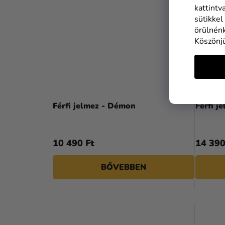
kattintv
sütikkel
örülnénk
Köszönj
Férfi jelmez - Démon
Férfi j
10 490 Ft
14 390
BŐVEBBEN