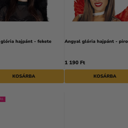
glória hajpánt - fekete
Angyal glória hajpánt - piro
1 190 Ft
KOSÁRBA
KOSÁRBA
ÁS