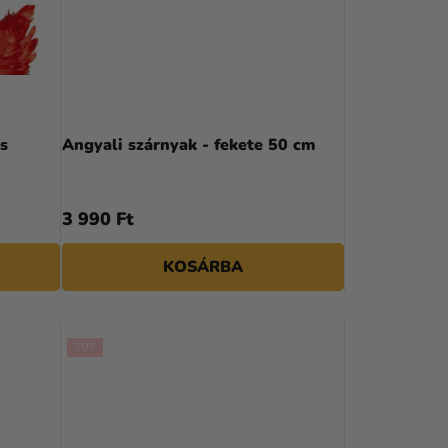
E
K
R
E
N
s
Angyali szárnyak - fekete 50 cm
D
E
3 990 Ft
Z
KOSÁRBA
É
S
E
TOP