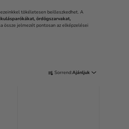
mezeinkkel tökéletesen beilleszkedhet. A
kulásparókákat, ördögszarvakat,
ítsa össze jelmezét pontosan az elképzelései
T
Sorrend:
Ajánljuk
E
R
M
É
K