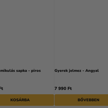
Gyerek mikulás sapka - piros
Gyerek jelmez - Angyal
Ft
7 990 Ft
KOSÁRBA
BŐVEBBEN