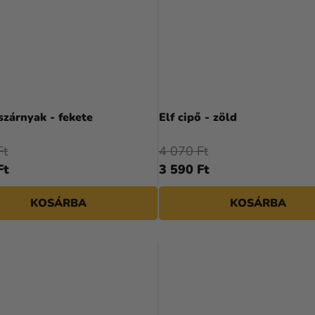
zárnyak - fekete
Elf cipő - zöld
Ft
4 070 Ft
Ft
3 590 Ft
KOSÁRBA
KOSÁRBA