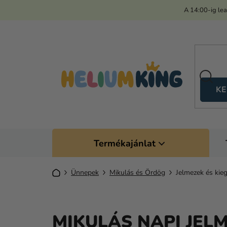
Ugrás
A 14:00-ig le
a
fő
tartalomhoz
KE
Termékajánlat
Kezdőlap
Ünnepek
Mikulás és Ördög
Jelmezek és kieg
MIKULÁS NAPI JELM