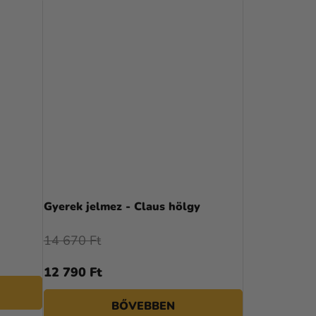
Gyerek jelmez - Claus hölgy
14 670 Ft
12 790 Ft
BŐVEBBEN