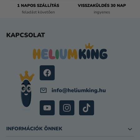
1 NAPOS SZÁLLÍTÁS
VISSZAKÜLDÉS 30 NAP
feladást követően
ingyenes
L
KAPCSOLAT
Á
B
L
É
C
info
@
heliumking.hu
INFORMÁCIÓK ÖNNEK