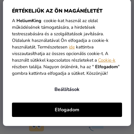
Kreatív
ÉRTÉKELJÜK AZ ÖN MAGÁNÉLETÉT
kellékek
A
HeliumKing
cookie-kat használ az oldal
Témák
működésének támogatására, a hirdetések
De a többi kategóriát is megtekintheti.
testreszabására és a szolgáltatások javítására.
Személyre
Oldalunk használatával Ön elfogadja a cookie-k
szabott
használatát. Természetesen
ide
kattintva
termékek
VÁSÁRLÁS FOLYTATÁSA
visszautasíthatja az összes opcionális cookie-t. A
használt sütikkel kapcsolatos részleteket a
Cookie-k
Kiárusítás
részben találja. Nagyon örülnénk, ha az "
Elfogadom
"
Rólunk
gombra kattintva elfogadja a sütiket. Köszönjük!
Kapcsolat
Beállítások
ÁRU RAKTÁRON
INGYENES SZÁLLÍTÁS
több mint 30.000 termék
19 900 ft felett kínáljuk
Elfogadom