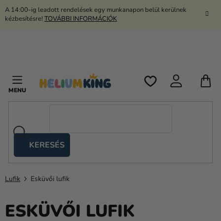
Ugrás
A 14:00-ig leadott rendelések egy munkanapon belül kerülnek
a
kézbesítésre!
TOVÁBBI INFORMÁCIÓK
fő
tartalomhoz
K
KERESÉS
Ollós
sátrak
Lufik
Esküvői lufik
Kanekalon
Hélium
ESKÜVŐI LUFIK
és