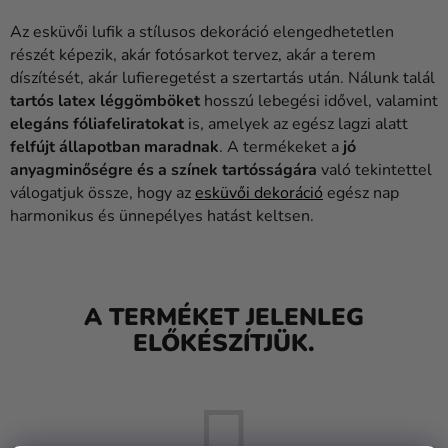
Lufik
Az esküvői lufik a stílusos dekoráció elengedhetetlen
Esküvő
részét képezik, akár fotósarkot tervez, akár a terem
díszítését, akár lufieregetést a szertartás után. Nálunk talál
Party
tartós latex léggömböket
hosszú lebegési idővel, valamint
elegáns fóliafeliratokat
is, amelyek az egész lagzi alatt
Dekoráció
felfújt állapotban maradnak
. A termékeket a
jó
és
anyagminőségre és a színek tartósságára
való tekintettel
kiegészítők
válogatjuk össze, hogy az
esküvői dekoráció
egész nap
harmonikus és ünnepélyes hatást keltsen.
Jelmezek
Ruházat
Sütés
A TERMÉKET JELENLEG
ELŐKÉSZÍTJÜK.
Újdonság
Ajándékok
Ünnepek