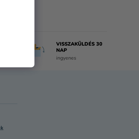
VISSZAKÜLDÉS 30
NAP
tően
ingyenes
ek