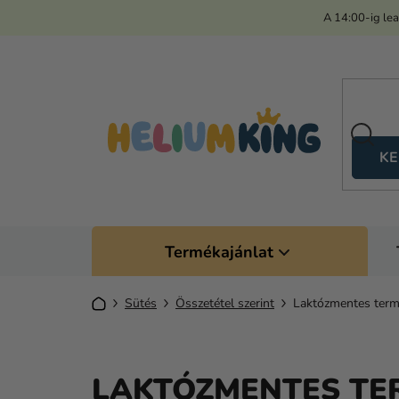
Ugrás
A 14:00-ig le
a
fő
tartalomhoz
KE
Termékajánlat
Kezdőlap
Sütés
Összetétel szerint
Laktózmentes termé
LAKTÓZMENTES TER