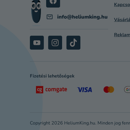
C
Kapcso
info
@
heliumking.hu
Vásárlá
Reklam
Fizetési lehetőségek
Copyright 2026
HeliumKing.hu
. Minden jog fen