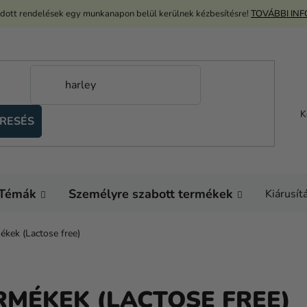
adott rendelések egy munkanapon belül kerülnek kézbesítésre!
TOVÁBBI IN
K
RESÉS
Témák
Személyre szabott termékek
Kiárusít
kek (Lactose free)
MÉKEK (LACTOSE FREE)