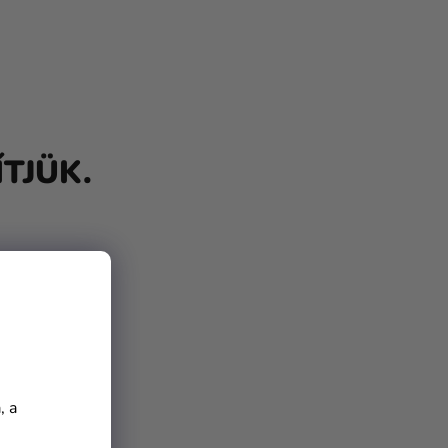
TJÜK.
, a