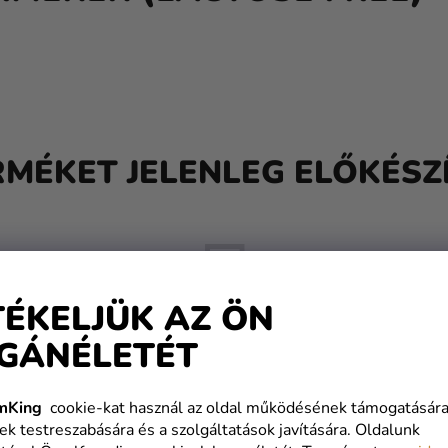
RMÉKET JELENLEG ELŐKÉSZÍ
TÉKELJÜK AZ ÖN
GÁNÉLETÉT
De a többi kategóriát is megtekintheti.
mKing
cookie-kat használ az oldal működésének támogatására
ek testreszabására és a szolgáltatások javítására. Oldalunk