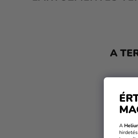
O
L
A TE
D
A
L
S
ÉR
Ó
MA
P
A
A
Heliu
N
hirdetés