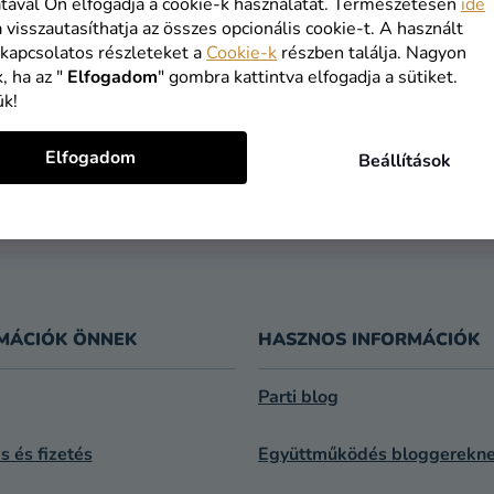
VÁSÁRLÁS FOLYTATÁSA
tával Ön elfogadja a cookie-k használatát. Természetesen
ide
a visszautasíthatja az összes opcionális cookie-t. A használt
 kapcsolatos részleteket a
Cookie-k
részben találja. Nagyon
, ha az "
Elfogadom
" gombra kattintva elfogadja a sütiket.
ük!
INGYENES
1 NAPOS
Elfogadom
Beállítások
SZÁLLÍTÁS
SZÁLLÍTÁS
19 900 ft felett
feladást köve
kínáljuk
MÁCIÓK ÖNNEK
HASZNOS INFORMÁCIÓK
Parti blog
ás és fizetés
Együttműködés bloggerekn