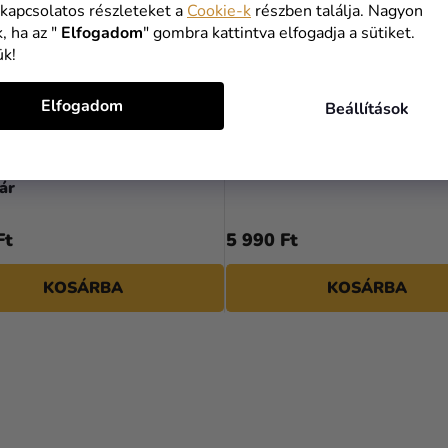
 kapcsolatos részleteket a
Cookie-k
részben találja. Nagyon
, ha az "
Elfogadom
" gombra kattintva elfogadja a sütiket.
ük!
Elfogadom
Beállítások
csomag Harry Potter
One Piece zokni szett
ár
Ft
5 990 Ft
KOSÁRBA
KOSÁRBA