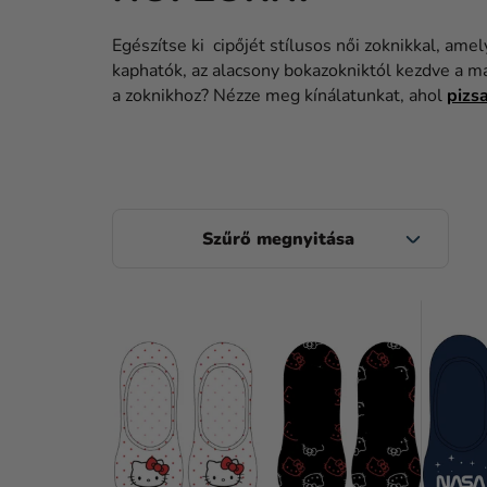
Egészítse ki cipőjét stílusos női zoknikkal, a
kaphatók, az alacsony bokazokniktól kezdve a ma
a zoknikhoz? Nézze meg kínálatunkat, ahol
pizs
O
L
D
T
A
E
L
R
S
M
Ó
É