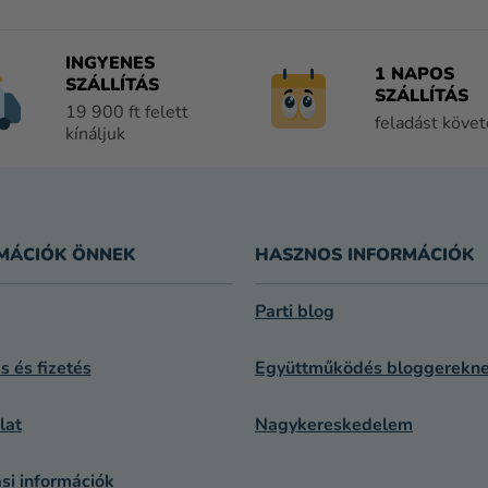
T
A
I
INGYENES
1 NAPOS
R
SZÁLLÍTÁS
SZÁLLÍTÁS
Á
19 900 ft felett
feladást köve
N
kínáljuk
Y
Í
T
Á
S
MÁCIÓK ÖNNEK
HASZNOS INFORMÁCIÓK
E
L
Parti blog
E
M
ás és fizetés
Együttműködés bloggerekn
E
I
lat
Nagykereskedelem
si információk