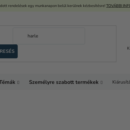
adott rendelések egy munkanapon belül kerülnek kézbesítésre!
TOVÁBBI IN
K
RESÉS
Témák
Személyre szabott termékek
Kiárusít