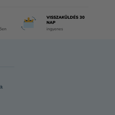
VISSZAKÜLDÉS 30
NAP
tően
ingyenes
ek