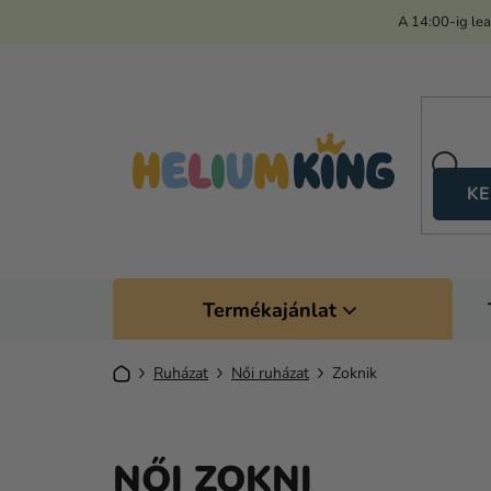
Ugrás
A 14:00-ig le
a
fő
tartalomhoz
KE
Termékajánlat
Kezdőlap
Ruházat
Női ruházat
Zoknik
NŐI ZOKNI