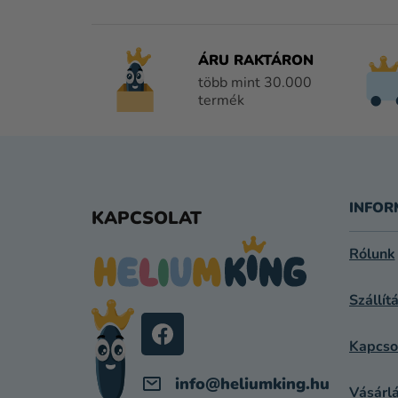
ÁRU RAKTÁRON
több mint 30.000
termék
L
Á
INFOR
KAPCSOLAT
B
Rólunk
L
Szállít
É
C
Kapcso
info
@
heliumking.hu
Vásárlá