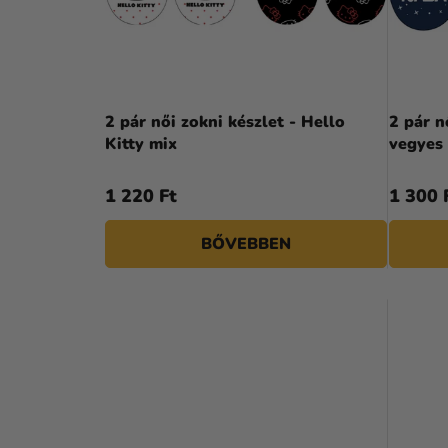
P
K
A
E
N
K
E
L
2 pár női zokni készlet - Hello
2 pár n
L
Kitty mix
vegyes
I
S
1 220 Ft
1 300 
T
BŐVEBBEN
Á
J
A