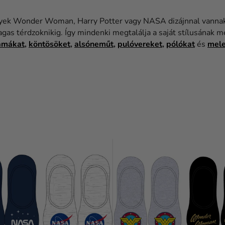
melyek Wonder Woman, Harry Potter vagy NASA dizájnnal vannak
gas térdzoknikig. Így mindenki megtalálja a saját stílusának 
amákat
,
köntösöket
,
alsóneműt
,
pulóvereket
,
pólókat
és
mele