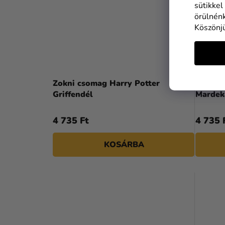
sütikkel
örülnénk
Köszönj
Zokni csomag Harry Potter
Zokni 
Griffendél
Mardek
4 735 Ft
4 735 
KOSÁRBA