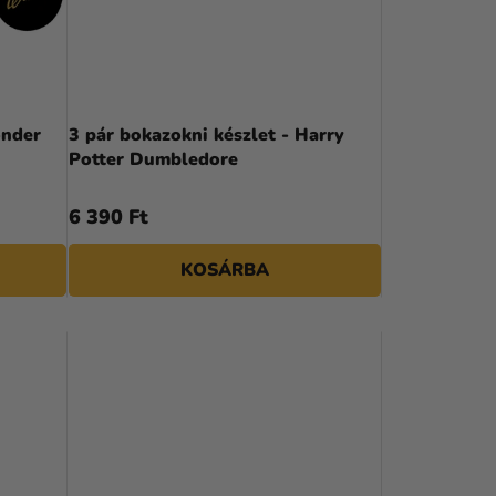
K
R
E
N
onder
3 pár bokazokni készlet - Harry
Potter Dumbledore
D
E
6 390 Ft
Z
KOSÁRBA
É
S
E