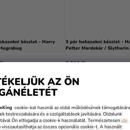
okazokni készlet - Harry
3 pár bokazokni készlet - H
 Hugrabug
Potter Mardekár / Slytherin
Ft
6 390 Ft
KOSÁRBA
KOSÁRBA
TÉKELJÜK AZ ÖN
GÁNÉLETÉT
mKing
cookie-kat használ az oldal működésének támogatására
ek testreszabására és a szolgáltatások javítására. Oldalunk
tával Ön elfogadja a cookie-k használatát. Természetesen
ide
a visszautasíthatja az összes opcionális cookie-t. A használt