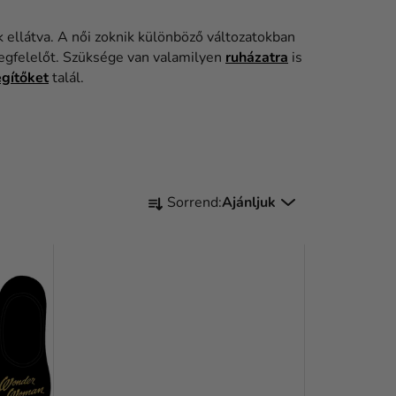
 ellátva. A női zoknik különböző változatokban
megfelelőt. Szüksége van valamilyen
ruházatra
is
gítőket
talál.
T
Sorrend:
Ajánljuk
E
R
M
É
K
E