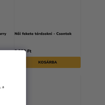
arry
Női fekete térdzokni - Csontok
3 350 Ft
KOSÁRBA
, a