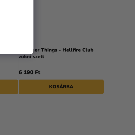
Stranger Things - Hellfire Club
zokni szett
6 190 Ft
KOSÁRBA