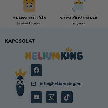
Í
T
Á
1 NAPOS SZÁLLÍTÁS
VISSZAKÜLDÉS 30 NAP
S
feladást követően
ingyenes
E
L
E
L
KAPCSOLAT
M
Á
E
B
I
L
É
C
info
@
heliumking.hu