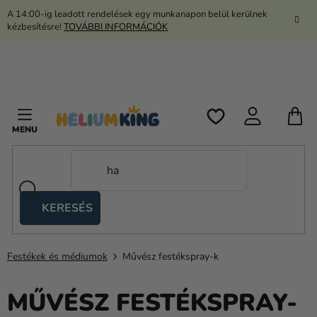
Ugrás
A 14:00-ig leadott rendelések egy munkanapon belül kerülnek
a
kézbesítésre!
TOVÁBBI INFORMÁCIÓK
fő
tartalomhoz
K
KERESÉS
Ollós
sátrak
Festékek és médiumok
Művész festékspray-k
Kanekalon
Hélium
MŰVÉSZ FESTÉKSPRAY-
és