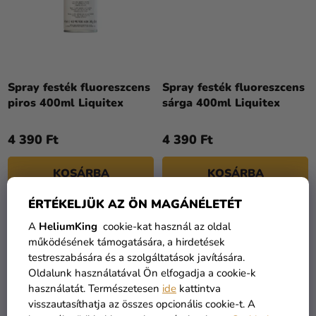
Spray festék fluoreszcens
Spray festék fluoreszcens
piros 400ml Liquitex
sárga 400ml Liquitex
4 390 Ft
4 390 Ft
KOSÁRBA
KOSÁRBA
ÉRTÉKELJÜK AZ ÖN MAGÁNÉLETÉT
A
HeliumKing
cookie-kat használ az oldal
működésének támogatására, a hirdetések
testreszabására és a szolgáltatások javítására.
Oldalunk használatával Ön elfogadja a cookie-k
használatát. Természetesen
ide
kattintva
visszautasíthatja az összes opcionális cookie-t. A