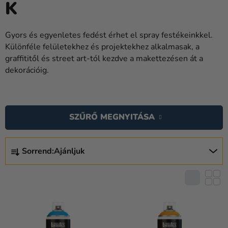
K
Lufik
Esküvő
Gyors és egyenletes fedést érhet el spray festékeinkkel.
Különféle felületekhez és projektekhez alkalmasak, a
Party
graffititől és street art-tól kezdve a makettezésen át a
Dekoráció
dekorációig.
és
kiegészítők
T
E
Jelmezek
SZŰRŐ MEGNYITÁSA
R
Ruházat
M
T
É
Sorrend:
Ajánljuk
Sütés
E
K
R
Újdonság
E
M
K
É
Ajándékok
L
K
Ünnepek
I
E