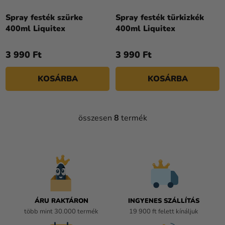
Spray festék szürke
Spray festék türkizkék
400ml Liquitex
400ml Liquitex
3 990 Ft
3 990 Ft
KOSÁRBA
KOSÁRBA
összesen
8
termék
L
I
S
T
A
I
R
Á
ÁRU RAKTÁRON
INGYENES SZÁLLÍTÁS
N
több mint 30.000 termék
19 900 ft felett kínáljuk
Y