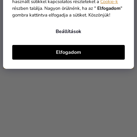
használt sütikkel kapcsolatos részleteket a
Cookie-k
részben találja. Nagyon örülnénk, ha az "
Elfogadom
"
gombra kattintva elfogadja a sütiket. Köszönjük!
Spray festék fluoreszcens
Spray festék kék 400ml
zöld 400ml Liquitex
Liquitex
Beállítások
4 390 Ft
3 990 Ft
Elfogadom
KOSÁRBA
KOSÁRBA