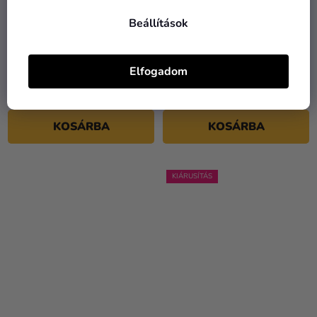
Beállítások
B betű mini fólia lufi - 35
B betű mini fólia lufi -
cm piros
arany 35cm
Elfogadom
790 Ft
790 Ft
KOSÁRBA
KOSÁRBA
KIÁRUSÍTÁS