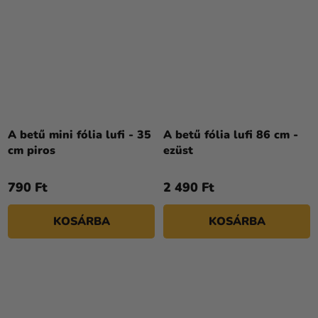
A betű mini fólia lufi - 35
A betű fólia lufi 86 cm -
cm piros
ezüst
790 Ft
2 490 Ft
KOSÁRBA
KOSÁRBA