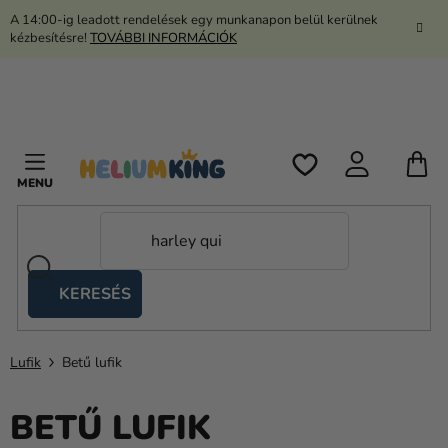
Ugrás
A 14:00-ig leadott rendelések egy munkanapon belül kerülnek
a
kézbesítésre!
TOVÁBBI INFORMÁCIÓK
fő
tartalomhoz
K
KERESÉS
Ollós
sátrak
Lufik
Betű lufik
Kanekalon
Hélium
BETŰ LUFIK
és