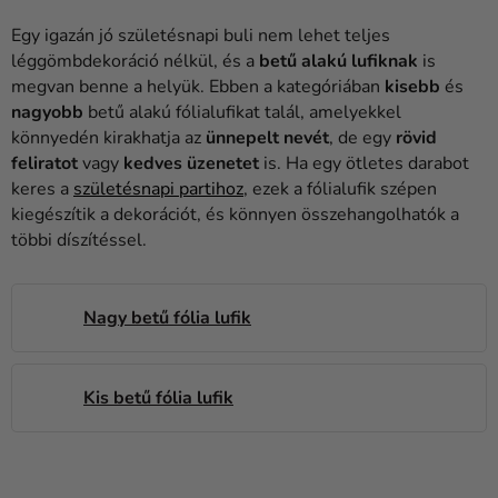
Lufik
Egy igazán jó születésnapi buli nem lehet teljes
Esküvő
léggömbdekoráció nélkül, és a
betű alakú lufiknak
is
megvan benne a helyük. Ebben a kategóriában
kisebb
és
Party
nagyobb
betű alakú fólialufikat talál, amelyekkel
könnyedén kirakhatja az
ünnepelt nevét
, de egy
rövid
Dekoráció
feliratot
vagy
kedves üzenetet
is. Ha egy ötletes darabot
és
keres a
születésnapi partihoz
, ezek a fólialufik szépen
kiegészítők
kiegészítik a dekorációt, és könnyen összehangolhatók a
többi díszítéssel.
Jelmezek
Ruházat
Nagy betű fólia lufik
Sütés
Újdonság
Kis betű fólia lufik
Ajándékok
Ünnepek
T