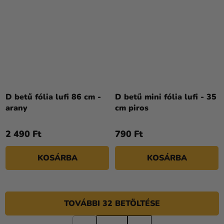
D betű fólia lufi 86 cm -
D betű mini fólia lufi - 35
arany
cm piros
2 490 Ft
790 Ft
KOSÁRBA
KOSÁRBA
TOVÁBBI 32 BETÖLTÉSE
L