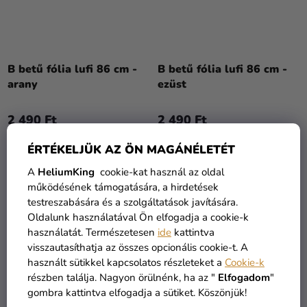
B betű fólia lufi 86 cm -
B betű fólia lufi 86 cm -
arany
ezüst
2 490 Ft
2 490 Ft
ÉRTÉKELJÜK AZ ÖN MAGÁNÉLETÉT
KOSÁRBA
KOSÁRBA
A
HeliumKing
cookie-kat használ az oldal
működésének támogatására, a hirdetések
testreszabására és a szolgáltatások javítására.
Oldalunk használatával Ön elfogadja a cookie-k
használatát. Természetesen
ide
kattintva
visszautasíthatja az összes opcionális cookie-t. A
használt sütikkel kapcsolatos részleteket a
Cookie-k
részben találja. Nagyon örülnénk, ha az "
Elfogadom
"
gombra kattintva elfogadja a sütiket. Köszönjük!