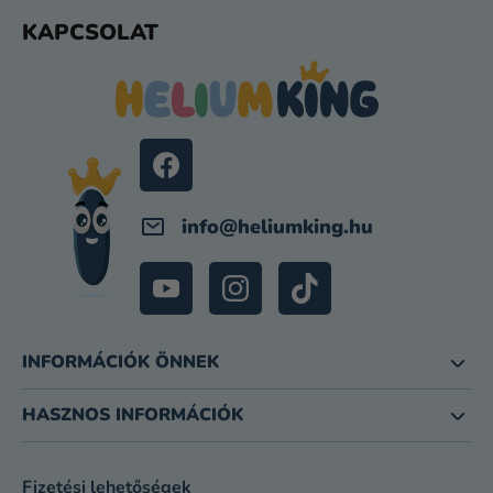
L
KAPCSOLAT
Á
B
L
É
C
info
@
heliumking.hu
INFORMÁCIÓK ÖNNEK
HASZNOS INFORMÁCIÓK
Fizetési lehetőségek