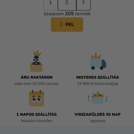
1
a
7
L
p
összesen
205
termék
o
I
z
S
FEL
á
T
s
A
I
R
Á
N
Y
Í
ÁRU RAKTÁRON
INGYENES SZÁLLÍTÁS
T
több mint 30.000 termék
19 900 ft felett kínáljuk
Á
S
E
L
E
1 NAPOS SZÁLLÍTÁS
VISSZAKÜLDÉS 30 NAP
M
feladást követően
ingyenes
E
I