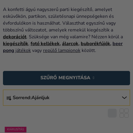
Lufik
A konfetti ágyú nagyszerű parti kiegészítő, amelyet
Esküvő
esküvőkön, partikon, születésnapi ünnepségeken és
évfordulókon is használhat. Választhat egyszínű vagy
Party
többszínű változatot, amelyek remekül kiegészítik a
dekorációt
. Szüksége van még valamire? Nézzen körül a
Dekoráció
kiegészítők
,
fotó kellékek
,
álarcok
,
buborékfújók
,
beer
és
pong
játékok
vagy
repülő lampionok
között.
kiegészítők
T
Jelmezek
E
Ruházat
SZŰRŐ MEGNYITÁSA
R
M
Sütés
T
É
Sorrend:
Ajánljuk
E
Újdonság
K
R
E
Ajándékok
M
K
É
Ünnepek
L
K
KIÁRUSÍTÁS