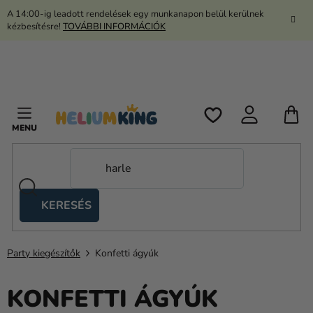
Ugrás
A 14:00-ig leadott rendelések egy munkanapon belül kerülnek
a
kézbesítésre!
TOVÁBBI INFORMÁCIÓK
fő
tartalomhoz
K
KERESÉS
Ollós
sátrak
Party kiegészítők
Konfetti ágyúk
Kanekalon
Hélium
KONFETTI ÁGYÚK
és