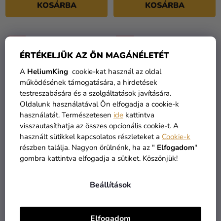
KOSÁRBA
KOSÁRBA
TOP
TOP
ÉRTÉKELJÜK AZ ÖN MAGÁNÉLETÉT
A
HeliumKing
cookie-kat használ az oldal
működésének támogatására, a hirdetések
testreszabására és a szolgáltatások javítására.
Oldalunk használatával Ön elfogadja a cookie-k
használatát. Természetesen
ide
kattintva
visszautasíthatja az összes opcionális cookie-t. A
használt sütikkel kapcsolatos részleteket a
Cookie-k
Konfetti ágyu - rózsaszín
Konfetti ágyu -
részben találja. Nagyon örülnénk, ha az "
Elfogadom
"
60 cm
világoskék 60 cm
gombra kattintva elfogadja a sütiket. Köszönjük!
2 090 Ft
2 090 Ft
Beállítások
KOSÁRBA
KOSÁRBA
Elfogadom