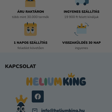
Y
Í
ÁRU RAKTÁRON
INGYENES SZÁLLÍTÁS
T
több mint 30.000 termék
19 900 ft felett kínáljuk
Á
S
E
L
E
1 NAPOS SZÁLLÍTÁS
VISSZAKÜLDÉS 30 NAP
M
feladást követően
ingyenes
E
I
L
KAPCSOLAT
Á
B
L
É
C
info
@
heliumking.hu