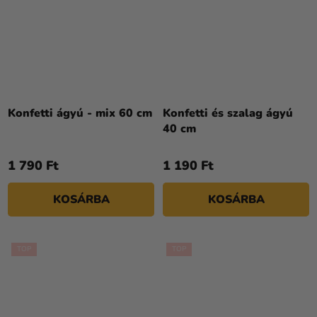
A
termék
Konfetti ágyú - mix 60 cm
Konfetti és szalag ágyú
átlagos
40 cm
értékelése
5-
1 790 Ft
1 190 Ft
ből
5,0
KOSÁRBA
KOSÁRBA
csillag.
TOP
TOP