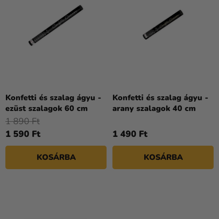
I
Kreatív
E
S
kellékek
K
T
R
Témák
Á
E
J
Személyre
N
A
szabott
D
termékek
E
Z
Konfetti és szalag ágyu -
Konfetti és szalag ágyu -
Kiárusítás
ezüst szalagok 60 cm
arany szalagok 40 cm
É
Rólunk
1 890 Ft
S
1 590 Ft
1 490 Ft
E
Kapcsolat
KOSÁRBA
KOSÁRBA