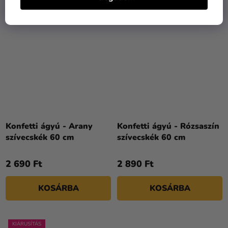
KIÁRUSÍTÁS
Konfetti ágyú - Arany
Konfetti ágyú - Rózsaszín
szívecskék 60 cm
szívecskék 60 cm
2 690 Ft
2 890 Ft
KOSÁRBA
KOSÁRBA
KIÁRUSÍTÁS