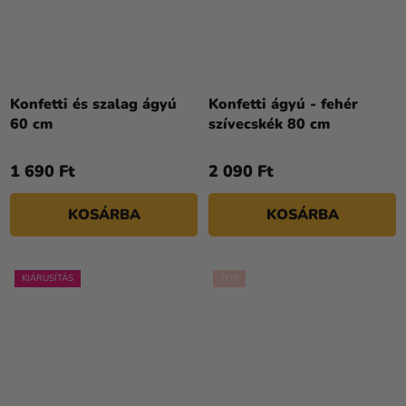
Konfetti és szalag ágyú
Konfetti ágyú - fehér
60 cm
szívecskék 80 cm
1 690 Ft
2 090 Ft
KOSÁRBA
KOSÁRBA
KIÁRUSÍTÁS
TOP