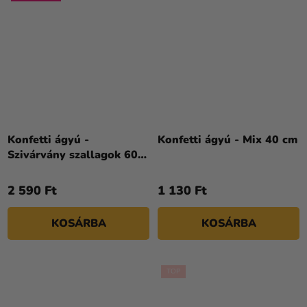
Konfetti ágyú -
Konfetti ágyú - Mix 40 cm
Szivárvány szallagok 60
cm
2 590 Ft
1 130 Ft
KOSÁRBA
KOSÁRBA
TOP