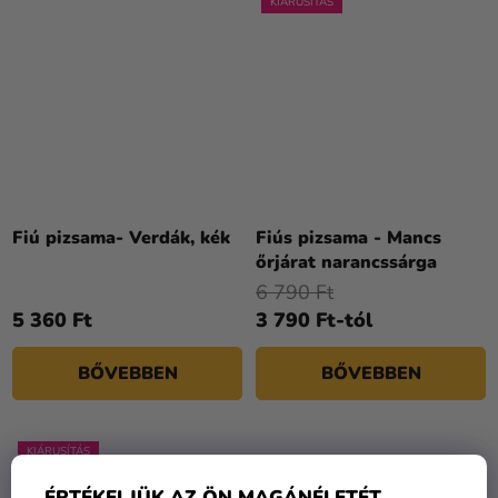
KIÁRUSÍTÁS
Fiú pizsama- Verdák, kék
Fiús pizsama - Mancs
őrjárat narancssárga
6 790 Ft
5 360 Ft
3 790 Ft-tól
BŐVEBBEN
BŐVEBBEN
KIÁRUSÍTÁS
ÉRTÉKELJÜK AZ ÖN MAGÁNÉLETÉT