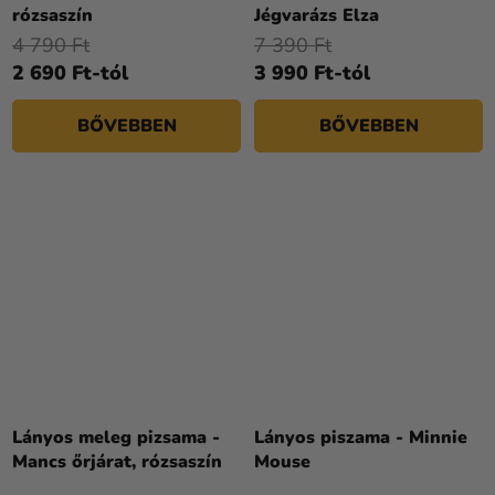
rózsaszín
Jégvarázs Elza
4 790 Ft
7 390 Ft
2 690 Ft-tól
3 990 Ft-tól
BŐVEBBEN
BŐVEBBEN
Lányos meleg pizsama -
Lányos piszama - Minnie
Mancs őrjárat, rózsaszín
Mouse