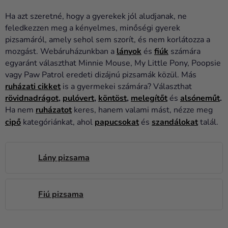
Lufik
Ha azt szeretné, hogy a gyerekek jól aludjanak, ne
Esküvő
feledkezzen meg a kényelmes, minőségi gyerek
pizsamáról, amely sehol sem szorít, és nem korlátozza a
Party
mozgást. Webáruházunkban a
lányok
és
fiúk
számára
egyaránt választhat Minnie Mouse, My Little Pony, Poopsie
Dekoráció
vagy Paw Patrol eredeti dizájnú pizsamák közül. Más
és
ruházati cikket
is a gyermekei számára? Választhat
kiegészítők
rövidnadrágot
,
pulóvert
,
köntöst
,
melegítőt
és
alsóneműt
.
Ha nem
ruházatot
keres, hanem valami mást, nézze meg
Jelmezek
cipő
kategóriánkat, ahol
papucsokat
és
szandálokat
talál.
Ruházat
Sütés
Lány pizsama
Újdonság
Ajándékok
Fiú pizsama
Ünnepek