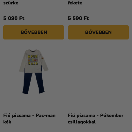
szürke
fekete
É
S
5 090 Ft
5 590 Ft
E
BŐVEBBEN
BŐVEBBEN
Fiú pizsama - Pac-man
Fiú pizsama - Pókember
kék
csillagokkal