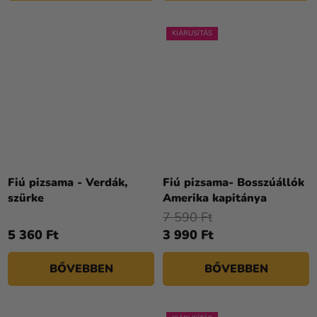
KIÁRUSÍTÁS
Fiú pizsama - Verdák,
Fiú pizsama- Bosszúállók
szürke
Amerika kapitánya
7 590 Ft
5 360 Ft
3 990 Ft
BŐVEBBEN
BŐVEBBEN