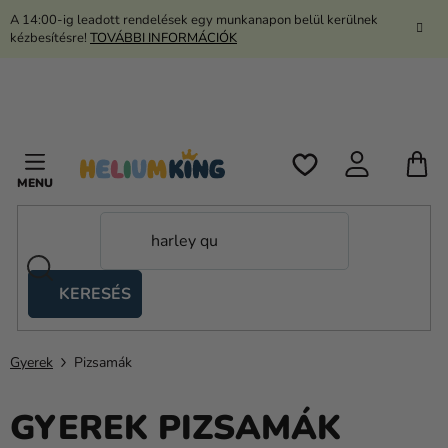
Ugrás
A 14:00-ig leadott rendelések egy munkanapon belül kerülnek
a
kézbesítésre!
TOVÁBBI INFORMÁCIÓK
fő
tartalomhoz
K
KERESÉS
Ollós
sátrak
Gyerek
Pizsamák
Kanekalon
Hélium
GYEREK PIZSAMÁK
és