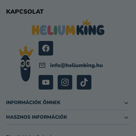
E
L
KAPCSOLAT
M
Á
E
B
I
L
É
C
info
@
heliumking.hu
INFORMÁCIÓK ÖNNEK
HASZNOS INFORMÁCIÓK