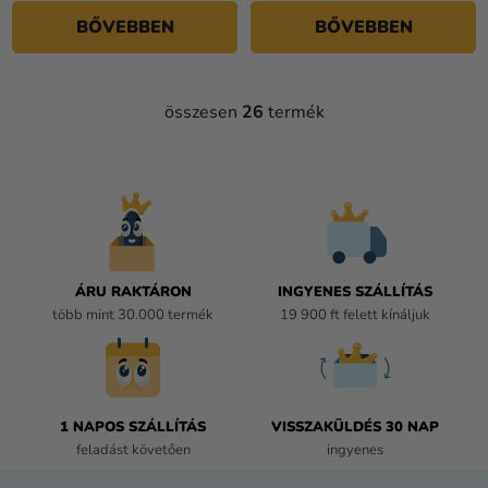
BŐVEBBEN
BŐVEBBEN
összesen
26
termék
L
I
S
T
A
I
R
Á
ÁRU RAKTÁRON
INGYENES SZÁLLÍTÁS
N
több mint 30.000 termék
19 900 ft felett kínáljuk
Y
Í
T
Á
1 NAPOS SZÁLLÍTÁS
VISSZAKÜLDÉS 30 NAP
S
feladást követően
ingyenes
E
L