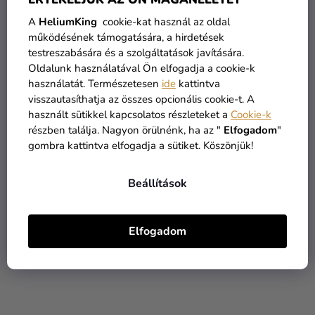
A
HeliumKing
cookie-kat használ az oldal
működésének támogatására, a hirdetések
testreszabására és a szolgáltatások javítására.
Oldalunk használatával Ön elfogadja a cookie-k
használatát. Természetesen
ide
kattintva
visszautasíthatja az összes opcionális cookie-t. A
használt sütikkel kapcsolatos részleteket a
Cookie-k
Gyerek Karácsony
Gyerek pizsama - Mancs
részben találja. Nagyon örülnénk, ha az "
Elfogadom
"
pizsama - Elf
őrjárat
gombra kattintva elfogadja a sütiket. Köszönjük!
11 990 Ft
10 190 Ft-tól
7 990 Ft
Beállítások
BŐVEBBEN
BŐVEBBEN
Elfogadom