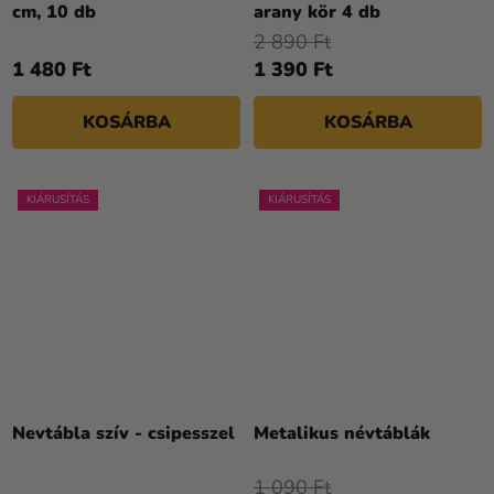
cm, 10 db
arany kör 4 db
2 890 Ft
1 480 Ft
1 390 Ft
KOSÁRBA
KOSÁRBA
KIÁRUSÍTÁS
KIÁRUSÍTÁS
Nevtábla szív - csipesszel
Metalikus névtáblák
1 090 Ft