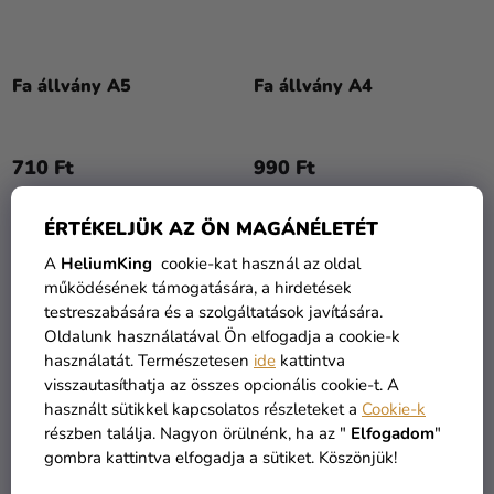
Fa állvány A5
Fa állvány A4
710 Ft
990 Ft
KOSÁRBA
KOSÁRBA
ÉRTÉKELJÜK AZ ÖN MAGÁNÉLETÉT
A
HeliumKing
cookie-kat használ az oldal
működésének támogatására, a hirdetések
KIÁRUSÍTÁS
testreszabására és a szolgáltatások javítására.
Oldalunk használatával Ön elfogadja a cookie-k
használatát. Természetesen
ide
kattintva
visszautasíthatja az összes opcionális cookie-t. A
használt sütikkel kapcsolatos részleteket a
Cookie-k
részben találja. Nagyon örülnénk, ha az "
Elfogadom
"
gombra kattintva elfogadja a sütiket. Köszönjük!