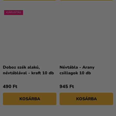
KIÁRUSÍTÁS
Doboz szék alakú,
Névtábla - Arany
névtáblával - kraft 10 db
csillagok 10 db
490 Ft
945 Ft
KOSÁRBA
KOSÁRBA