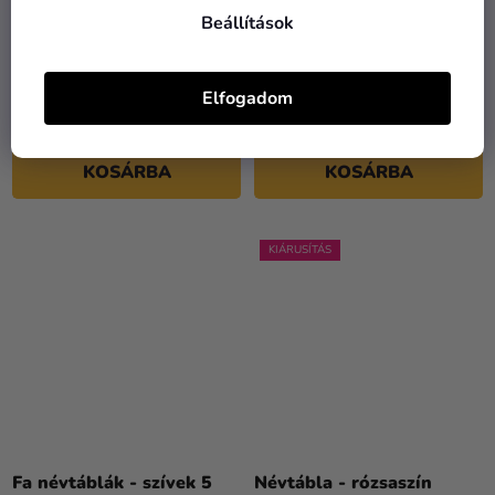
Beállítások
Fa állvány 10 x 5 x 2 cm
Névtábla tartó - Fa 1 db
Elfogadom
595 Ft
350 Ft
KOSÁRBA
KOSÁRBA
KIÁRUSÍTÁS
Fa névtáblák - szívek 5
Névtábla - rózsaszín