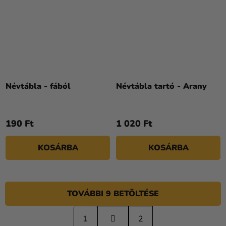
Névtábla - fából
Névtábla tartó - Arany
190 Ft
1 020 Ft
KOSÁRBA
KOSÁRBA
TOVÁBBI 9 BETÖLTÉSE
L
1
a
2