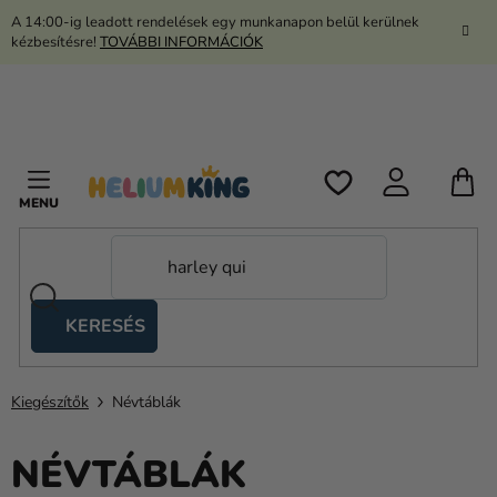
Ugrás
A 14:00-ig leadott rendelések egy munkanapon belül kerülnek
a
kézbesítésre!
TOVÁBBI INFORMÁCIÓK
fő
tartalomhoz
K
KERESÉS
Ollós
sátrak
Kiegészítők
Névtáblák
Kanekalon
Hélium
NÉVTÁBLÁK
és