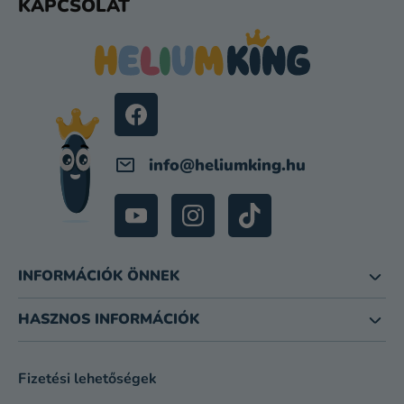
KAPCSOLAT
Á
B
L
É
C
info
@
heliumking.hu
INFORMÁCIÓK ÖNNEK
HASZNOS INFORMÁCIÓK
Fizetési lehetőségek