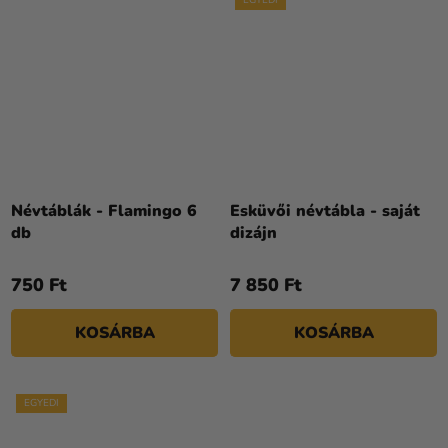
Névtáblák - Flamingo 6
Esküvői névtábla - saját
db
dizájn
750 Ft
7 850 Ft
KOSÁRBA
KOSÁRBA
EGYEDI