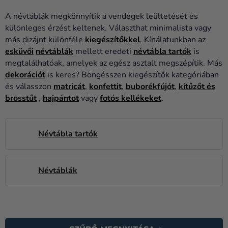
Lufik
A névtáblák megkönnyítik a vendégek leültetését és
Esküvő
különleges érzést keltenek. Választhat minimalista vagy
más dizájnt különféle
kiegészítőkkel
. Kínálatunkban az
Party
esküvői
névtáblák
mellett eredeti
névtábla tartók
is
megtalálhatóak, amelyek az egész asztalt megszépítik. Más
Dekoráció
dekorációt
is keres? Böngésszen kiegészítők kategóriában
és
és válasszon
matricát
,
konfettit
,
buborékfújót
,
kitűzőt és
kiegészítők
brosstűt
,
hajpántot
vagy
fotós kellékeket
.
Jelmezek
Ruházat
Névtábla tartók
Sütés
Névtáblák
Újdonság
Ajándékok
T
Ünnepek
E