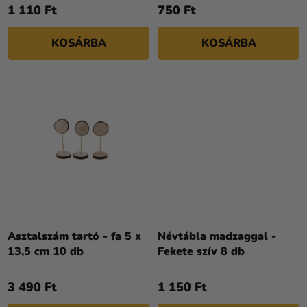
1 110 Ft
750 Ft
E
KOSÁRBA
KOSÁRBA
Asztalszám tartó - fa 5 x
Névtábla madzaggal -
13,5 cm 10 db
Fekete szív 8 db
3 490 Ft
1 150 Ft