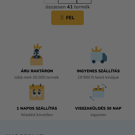
L
p
összesen
41
termék
o
I
z
S
FEL
á
T
s
A
I
R
Á
N
Y
Í
ÁRU RAKTÁRON
INGYENES SZÁLLÍTÁS
T
több mint 30.000 termék
19 900 ft felett kínáljuk
Á
S
E
L
E
1 NAPOS SZÁLLÍTÁS
VISSZAKÜLDÉS 30 NAP
M
feladást követően
ingyenes
E
I
L