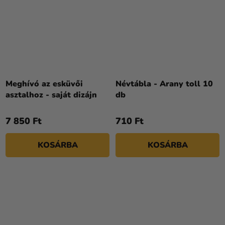
Meghívó az esküvői
Névtábla - Arany toll 10
asztalhoz - saját dizájn
db
7 850 Ft
710 Ft
KOSÁRBA
KOSÁRBA