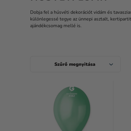
Dobja fel a húsvéti dekorációt vidám és tavaszi
különlegessé tegye az ünnepi asztalt, kertiparti
ajándékcsomag mellé is.
O
L
D
T
A
E
L
R
S
M
Ó
É