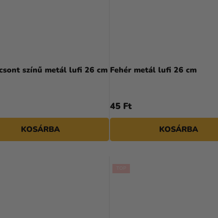
A
termék
csont színű metál lufi 26 cm
Fehér metál lufi 26 cm
átlagos
értékelése
5-
45 Ft
ből
5,0
KOSÁRBA
KOSÁRBA
csillag.
TOP