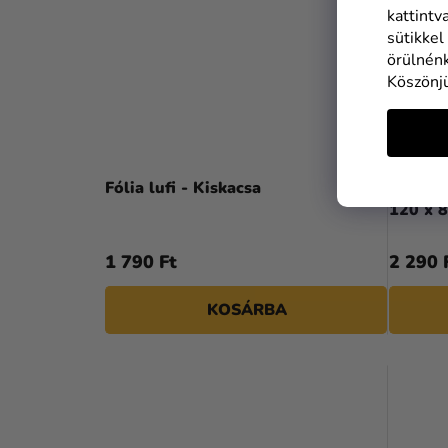
kattintv
sütikkel
örülnénk
Köszönj
Fólia lufi - Kiskacsa
Fólia l
120 x 
1 790 Ft
2 290 
KOSÁRBA