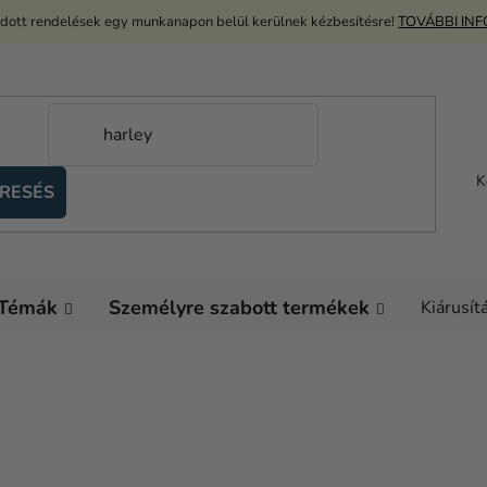
adott rendelések egy munkanapon belül kerülnek kézbesítésre!
TOVÁBBI IN
K
RESÉS
Témák
Személyre szabott termékek
Kiárusít