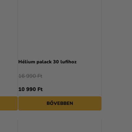
A
termék
Hélium palack 30 lufihoz
átlagos
értékelése
16 990 Ft
5-
ből
10 990 Ft
4,3
csillag.
BŐVEBBEN