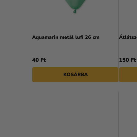
P
K
A
E
N
K
E
L
Aquamarin metál lufi 26 cm
Átlátsz
L
I
S
40 Ft
150 Ft
T
KOSÁRBA
Á
J
A