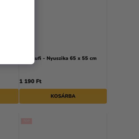
cm
Fólia lufi - Nyuszika 65 x 55 cm
1 190 Ft
KOSÁRBA
TOP