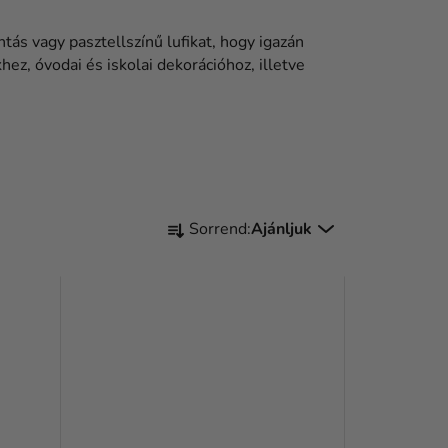
ntás vagy pasztellszínű lufikat, hogy igazán
ez, óvodai és iskolai dekorációhoz, illetve
T
Sorrend:
Ajánljuk
E
R
M
É
K
E