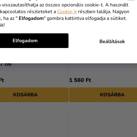
a visszautasíthatja az összes opcionális cookie-t. A használt
 kapcsolatos részleteket a
Cookie-k
részben találja. Nagyon
, ha az "
Elfogadom
" gombra kattintva elfogadja a sütiket.
ük!
Elfogadom
Beállítások
ufi - Lepke rózsaszín-arany
Fólia lufi - Nyuszi 67 x 88 
87 cm
Ft
1 560 Ft
KOSÁRBA
KOSÁRBA