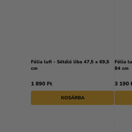
Fólia lufi - Sétáló liba 47,5 x 69,5
Fólia l
cm
84 cm
1 890 Ft
3 190 
KOSÁRBA