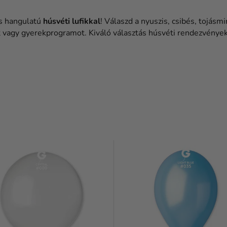
as hangulatú
húsvéti lufikkal
! Válaszd a nyuszis, csibés, tojásmi
t vagy gyerekprogramot. Kiváló választás húsvéti rendezvényekh