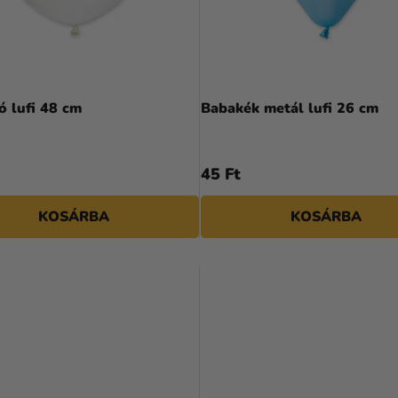
A
termék
ó lufi 48 cm
Babakék metál lufi 26 cm
átlagos
értékelése
5-
45 Ft
ből
5,0
KOSÁRBA
KOSÁRBA
csillag.