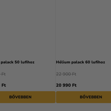
A
A
termék
termék
palack 50 lufihoz
Hélium palack 60 lufihoz
átlagos
átlagos
értékelése
értékelése
 Ft
22 900 Ft
5-
5-
ből
ből
 Ft
20 990 Ft
4,3
4,5
csillag.
csillag.
BŐVEBBEN
BŐVEBBEN