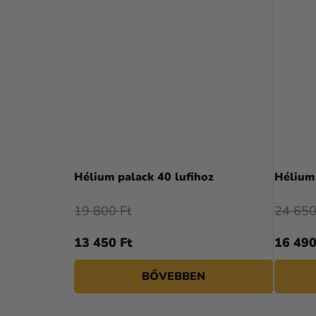
Hélium palack 40 lufihoz
Hélium 
19 800 Ft
24 650
13 450 Ft
16 490
BŐVEBBEN