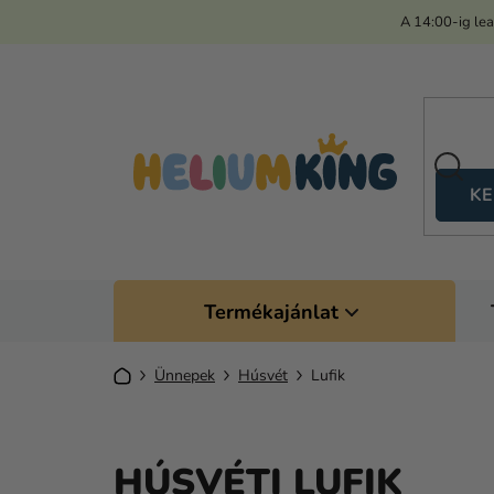
Ugrás
A 14:00-ig le
a
fő
tartalomhoz
KE
Termékajánlat
Kezdőlap
Ünnepek
Húsvét
Lufik
HÚSVÉTI LUFIK