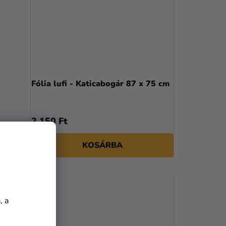
Fólia lufi - Katicabogár 87 x 75 cm
2 150 Ft
KOSÁRBA
, a