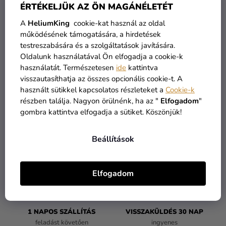
ÉRTÉKELJÜK AZ ÖN MAGÁNÉLETÉT
Kreatív
kellékek
A
HeliumKing
cookie-kat használ az oldal
De a többi kategóriát is megtekintheti.
működésének támogatására, a hirdetések
Témák
testreszabására és a szolgáltatások javítására.
Oldalunk használatával Ön elfogadja a cookie-k
Személyre
VÁSÁRLÁS FOLYTATÁSA
használatát. Természetesen
ide
kattintva
szabott
visszautasíthatja az összes opcionális cookie-t. A
termékek
használt sütikkel kapcsolatos részleteket a
Cookie-k
részben találja. Nagyon örülnénk, ha az "
Elfogadom
"
Kiárusítás
gombra kattintva elfogadja a sütiket. Köszönjük!
Rólunk
Beállítások
Kapcsolat
ÁRU RAKTÁRON
INGYENES SZÁLLÍTÁS
több mint 30.000 termék
19 900 ft felett kínáljuk
Elfogadom
1 NAPOS SZÁLLÍTÁS
VISSZAKÜLDÉS 30 NAP
feladást követően
ingyenes