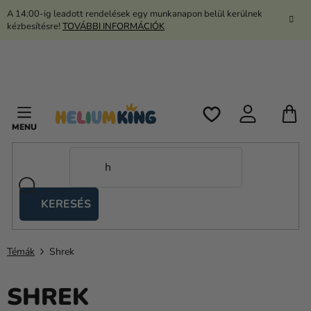
Ugrás
A 14:00-ig leadott rendelések egy munkanapon belül kerülnek
a
kézbesítésre!
TOVÁBBI INFORMÁCIÓK
fő
tartalomhoz
K
KERESÉS
Ollós
sátrak
Témák
Shrek
Kanekalon
Hélium
SHREK
és