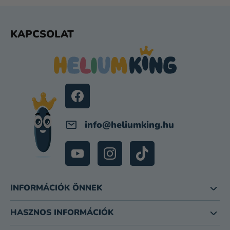
L
KAPCSOLAT
Á
B
L
É
C
info
@
heliumking.hu
INFORMÁCIÓK ÖNNEK
HASZNOS INFORMÁCIÓK