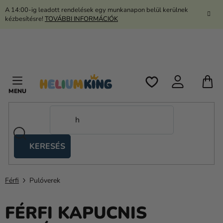
Ugrás
A 14:00-ig leadott rendelések egy munkanapon belül kerülnek
a
kézbesítésre!
TOVÁBBI INFORMÁCIÓK
fő
tartalomhoz
K
KERESÉS
Ollós
sátrak
Férfi
Pulóverek
Kanekalon
Hélium
FÉRFI KAPUCNIS
és