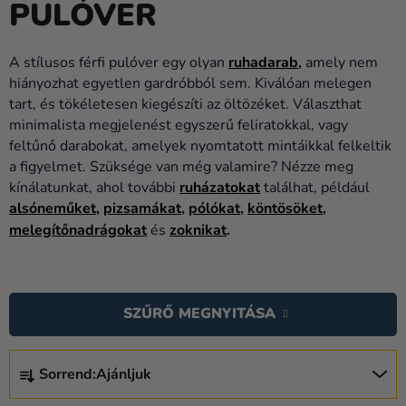
PULÓVER
Lufik
Esküvő
A stílusos férfi pulóver egy olyan
ruhadarab
,
amely nem
hiányozhat egyetlen gardróbból sem. Kiválóan melegen
Party
tart, és tökéletesen kiegészíti az öltözéket. Választhat
Dekoráció
minimalista megjelenést egyszerű feliratokkal, vagy
és
feltűnő darabokat, amelyek nyomtatott mintáikkal felkeltik
kiegészítők
a figyelmet. Szüksége van még valamire? Nézze meg
kínálatunkat, ahol további
ruházatokat
találhat, például
Jelmezek
alsóneműket
,
pizsamákat
,
pólókat
,
köntösöket
,
melegítőnadrágokat
és
zoknikat
.
Ruházat
Sütés
T
E
Újdonság
SZŰRŐ MEGNYITÁSA
R
Ajándékok
M
T
É
Sorrend:
Ajánljuk
E
Ünnepek
K