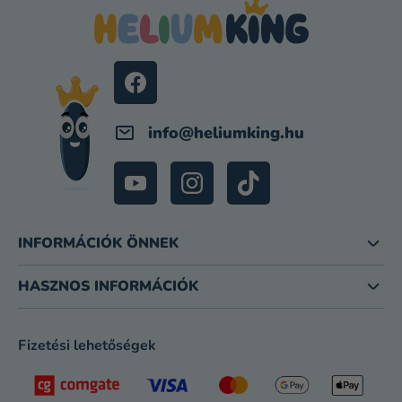
B
I
L
É
C
info
@
heliumking.hu
INFORMÁCIÓK ÖNNEK
HASZNOS INFORMÁCIÓK
Fizetési lehetőségek