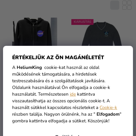
R
E
Kreatív
M
kellékek
K
É
L
K
KIÁRUSÍTÁS
Témák
I
E
S
Személyre
K
szabott
T
R
termékek
Á
E
ÉRTÉKELJÜK AZ ÖN MAGÁNÉLETÉT
J
N
Kiárusítás
A
A
HeliumKing
cookie-kat használ az oldal
D
működésének támogatására, a hirdetések
Rólunk
E
testreszabására és a szolgáltatások javítására.
Z
Férfi cipzáras pulóver -
Pulóver Harry Potter -
Kapcsolat
Oldalunk használatával Ön elfogadja a cookie-k
Nasa, fekete
Ravenclaw/Hollóhát
É
használatát. Természetesen
ide
kattintva
23 190 Ft
visszautasíthatja az összes opcionális cookie-t. A
S
használt sütikkel kapcsolatos részleteket a
Cookie-k
10 650 Ft
12 390 Ft
E
részben találja. Nagyon örülnénk, ha az "
Elfogadom
"
gombra kattintva elfogadja a sütiket. Köszönjük!
BŐVEBBEN
BŐVEBBEN