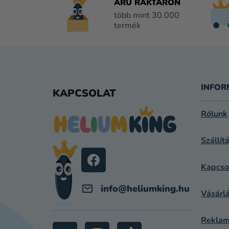
ÁRU RAKTÁRON
több mint 30.000
termék
L
Á
INFOR
KAPCSOLAT
B
Rólunk
L
Szállít
É
C
Kapcso
info
@
heliumking.hu
Vásárlá
Reklam