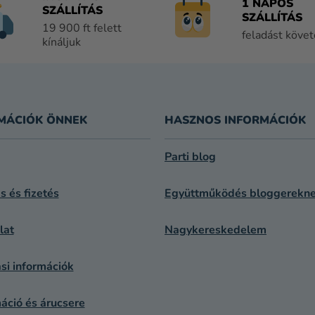
1 NAPOS
R
SZÁLLÍTÁS
SZÁLLÍTÁS
Á
19 900 ft felett
feladást köve
N
kínáljuk
Y
Í
T
Á
S
MÁCIÓK ÖNNEK
HASZNOS INFORMÁCIÓK
E
L
Parti blog
E
M
ás és fizetés
Együttműködés bloggerekn
E
I
lat
Nagykereskedelem
si információk
áció és árucsere