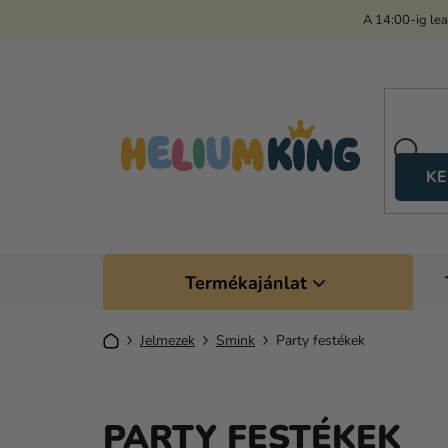
Ugrás
A 14:00-ig le
a
fő
tartalomhoz
KE
Termékajánlat
Kezdőlap
Jelmezek
Smink
Party festékek
PARTY FESTÉKEK