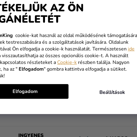
TÉKELJÜK AZ ÖN
GÁNÉLETÉT
mKing
cookie-kat használ az oldal működésének támogatására
 világítás
Arcdekorációk arcra – Trópu
ek testreszabására és a szolgáltatások javítására. Oldalunk
tával Ön elfogadja a cookie-k használatát. Természetesen
ide
a visszautasíthatja az összes opcionális cookie-t. A használt
0 Ft
1 190 Ft
 kapcsolatos részleteket a
Cookie-k
részben találja. Nagyon
, ha az "
Elfogadom
" gombra kattintva elfogadja a sütiket.
KOSÁRBA
KOSÁRBA
ük!
Elfogadom
Beállítások
L
I
S
T
A
I
INGYENES