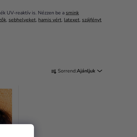
ték UV-reaktív is. Nézzen be a
smink
zők
,
sebhelyeket
,
hamis vért
,
latexet
,
szájfényt
T
Sorrend:
Ajánljuk
E
R
M
É
K
E