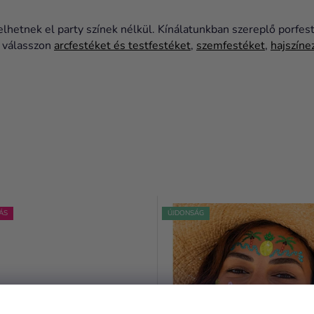
lhetnek el party színek nélkül. Kínálatunkban szereplő porfes
t válasszon
arcfestéket és testfestéket
,
szemfestéket
,
hajszíne
ÁS
ÚJDONSÁG