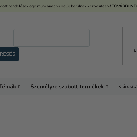
adott rendelések egy munkanapon belül kerülnek kézbesítésre!
TOVÁBBI IN
K
RESÉS
Témák
Személyre szabott termékek
Kiárusít