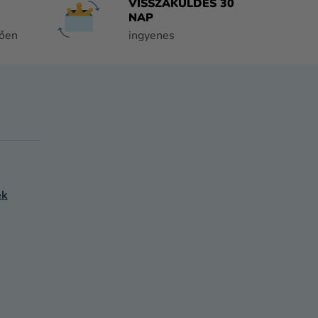
VISSZAKÜLDÉS 30
NAP
tően
ingyenes
ek