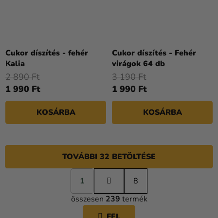
Cukor díszítés - fehér
Cukor díszítés - Fehér
Kalia
virágok 64 db
2 890 Ft
3 190 Ft
1 990 Ft
1 990 Ft
KOSÁRBA
KOSÁRBA
TOVÁBBI 32 BETÖLTÉSE
L
1
a
8
L
p
összesen
239
termék
o
I
z
S
FEL