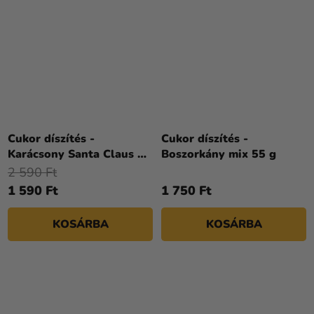
Cukor díszítés -
Cukor díszítés -
Karácsony Santa Claus 12
Boszorkány mix 55 g
db
2 590 Ft
1 590 Ft
1 750 Ft
KOSÁRBA
KOSÁRBA