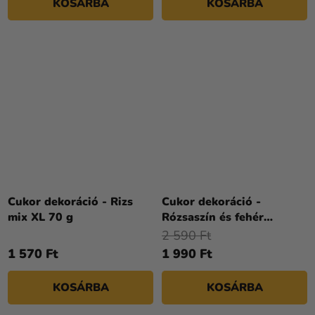
KOSÁRBA
KOSÁRBA
Cukor dekoráció - Rizs
Cukor dekoráció -
mix XL 70 g
Rózsaszín és fehér
virágok
2 590 Ft
1 570 Ft
1 990 Ft
KOSÁRBA
KOSÁRBA