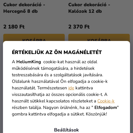
Cukor dekoráció -
Cukor dekoráció -
Hercegnő 8 db
Kalózok 12 db
2 180 Ft
2 370 Ft
KOSÁRBA
KOSÁRBA
ÉRTÉKELJÜK AZ ÖN MAGÁNÉLETÉT
A
HeliumKing
cookie-kat használ az oldal
működésének támogatására, a hirdetések
testreszabására és a szolgáltatások javítására.
Oldalunk használatával Ön elfogadja a cookie-k
használatát. Természetesen
ide
kattintva
visszautasíthatja az összes opcionális cookie-t. A
használt sütikkel kapcsolatos részleteket a
Cookie-k
részben találja. Nagyon örülnénk, ha az "
Elfogadom
"
gombra kattintva elfogadja a sütiket. Köszönjük!
Cukor dekoráció - Kerek
Cukor dekoráció - Kislány
Beállítások
szemek 64 db
8 db