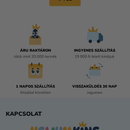
á
T
s
A
I
R
Á
N
Y
Í
ÁRU RAKTÁRON
INGYENES SZÁLLÍTÁS
T
több mint 30.000 termék
19 900 ft felett kínáljuk
Á
S
E
L
E
1 NAPOS SZÁLLÍTÁS
VISSZAKÜLDÉS 30 NAP
M
feladást követően
ingyenes
E
I
L
KAPCSOLAT
Á
B