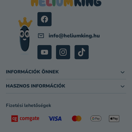
L
É
C
info
@
heliumking.hu
INFORMÁCIÓK ÖNNEK
HASZNOS INFORMÁCIÓK
Fizetési lehetőségek