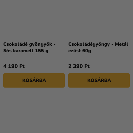
Csokoládé gyöngyök -
Csokoládégyöngy - Metál
Sós karamell 155 g
ezüst 60g
4 190 Ft
2 390 Ft
KOSÁRBA
KOSÁRBA