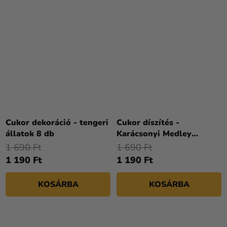
Cukor dekoráció - tengeri
Cukor díszítés -
állatok 8 db
Karácsonyi Medley
Winter 50 g
1 690 Ft
1 690 Ft
1 190 Ft
1 190 Ft
KOSÁRBA
KOSÁRBA