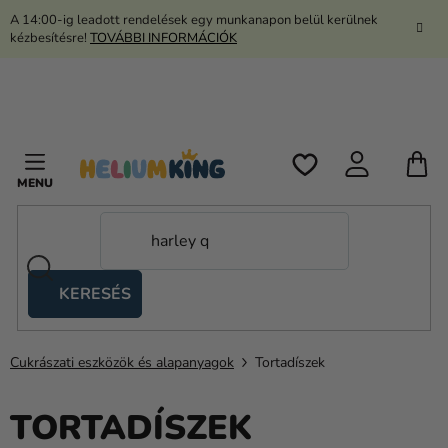
Ugrás
A 14:00-ig leadott rendelések egy munkanapon belül kerülnek
a
kézbesítésre!
TOVÁBBI INFORMÁCIÓK
fő
tartalomhoz
K
KERESÉS
Ollós
sátrak
Cukrászati eszközök és alapanyagok
Tortadíszek
Kanekalon
Hélium
TORTADÍSZEK
és