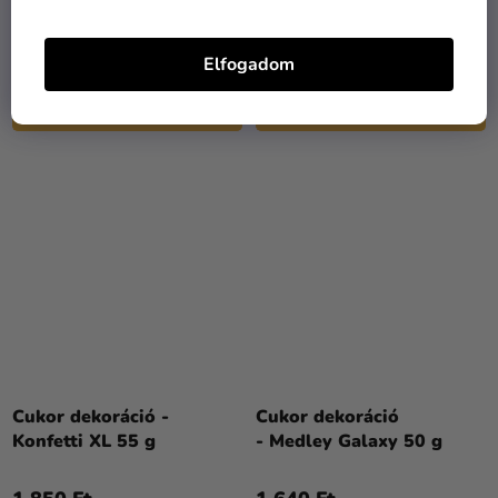
1 390 Ft
1 880 Ft
1 190 Ft
Elfogadom
KOSÁRBA
KOSÁRBA
Cukor dekoráció -
Cukor dekoráció
Konfetti XL 55 g
- Medley Galaxy 50 g