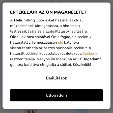
Kreatív
kellékek
ÉRTÉKELJÜK AZ ÖN MAGÁNÉLETÉT
Témák
A
HeliumKing
cookie-kat használ az oldal
működésének támogatására, a hirdetések
Személyre
testreszabására és a szolgáltatások javítására.
De a többi kategóriát is megtekintheti.
szabott
Oldalunk használatával Ön elfogadja a cookie-k
termékek
használatát. Természetesen
ide
kattintva
VÁSÁRLÁS FOLYTATÁSA
visszautasíthatja az összes opcionális cookie-t. A
Kiárusítás
használt sütikkel kapcsolatos részleteket a
Cookie-k
részben találja. Nagyon örülnénk, ha az "
Elfogadom
"
Rólunk
gombra kattintva elfogadja a sütiket. Köszönjük!
Kapcsolat
Beállítások
ÁRU RAKTÁRON
INGYENES SZÁLLÍTÁS
Elfogadom
több mint 30.000 termék
19 900 ft felett kínáljuk