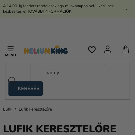
Ugrás
A 14:00-ig leadott rendelések egy munkanapon belül kerülnek
a
kézbesítésre!
TOVÁBBI INFORMÁCIÓK
fő
tartalomhoz
K
KERESÉS
Ollós
sátrak
Lufik
Lufik keresztelőre
Kanekalon
Hélium
LUFIK KERESZTELŐRE
és