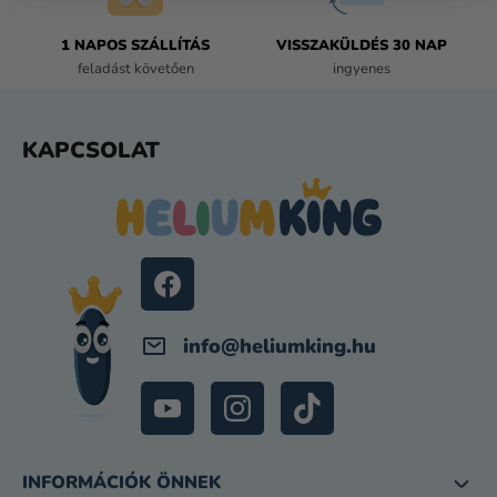
1 NAPOS SZÁLLÍTÁS
VISSZAKÜLDÉS 30 NAP
feladást követően
ingyenes
L
KAPCSOLAT
Á
B
L
É
C
info
@
heliumking.hu
INFORMÁCIÓK ÖNNEK