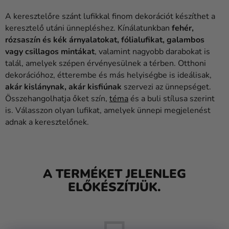
Lufik
A keresztelőre szánt lufikkal finom dekorációt készíthet a
Esküvő
keresztelő utáni ünnepléshez. Kínálatunkban
fehér,
rózsaszín és kék árnyalatokat, fólialufikat, galambos
Party
vagy csillagos mintákat
, valamint nagyobb darabokat is
talál, amelyek szépen érvényesülnek a térben. Otthoni
Dekoráció
dekorációhoz, étterembe és más helyiségbe is ideálisak,
és
akár kislánynak, akár kisfiúnak
szervezi az ünnepséget.
kiegészítők
Összehangolhatja őket szín,
téma
és a buli stílusa szerint
is. Válasszon olyan lufikat, amelyek ünnepi megjelenést
Jelmezek
adnak a keresztelőnek.
Ruházat
Sütés
A TERMÉKET JELENLEG
Újdonság
ELŐKÉSZÍTJÜK.
Ajándékok
Ünnepek