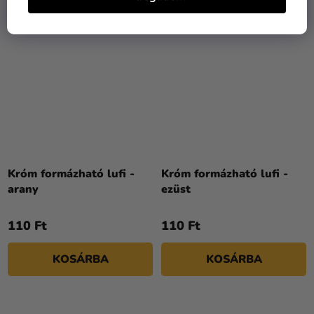
Króm formázható lufi -
Króm formázható lufi -
arany
ezüst
110 Ft
110 Ft
KOSÁRBA
KOSÁRBA