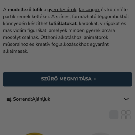
Lufik
A
modellező lufik
a
gyerekzsúrok
,
farsangok
és különféle
Esküvő
partik remek kellékei. A színes, formázható léggömbökből
könnyedén készíthet
lufiállatokat
, kardokat, virágokat és
Party
más vidám figurákat, amelyek minden gyerek arcára
mosolyt csalnak. Otthoni alkotáshoz, animátorok
Dekoráció
műsoraihoz és kreatív foglalkozásokhoz egyaránt
és
alkalmasak.
kiegészítők
T
Jelmezek
E
Ruházat
SZŰRŐ MEGNYITÁSA
R
M
Sütés
T
É
Sorrend:
Ajánljuk
E
Újdonság
K
R
E
Ajándékok
M
K
É
Ünnepek
L
K