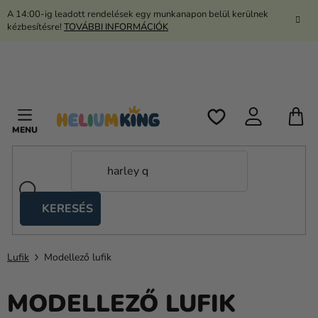
Ugrás
A 14:00-ig leadott rendelések egy munkanapon belül kerülnek
a
kézbesítésre!
TOVÁBBI INFORMÁCIÓK
fő
tartalomhoz
K
KERESÉS
Ollós
sátrak
Lufik
Modellező lufik
Kanekalon
Hélium
MODELLEZŐ LUFIK
és