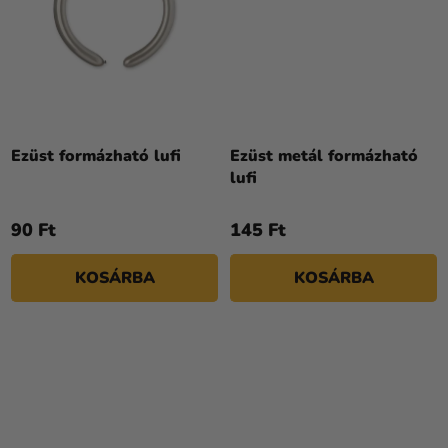
A
termék
Ezüst formázható lufi
Ezüst metál formázható
átlagos
lufi
értékelése
5-
90 Ft
145 Ft
ből
5,0
KOSÁRBA
KOSÁRBA
csillag.