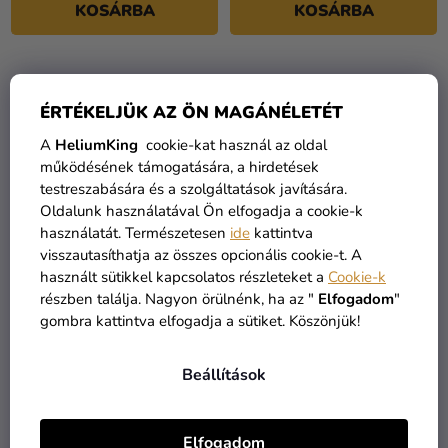
KOSÁRBA
KOSÁRBA
ÉRTÉKELJÜK AZ ÖN MAGÁNÉLETÉT
A
HeliumKing
cookie-kat használ az oldal
működésének támogatására, a hirdetések
testreszabására és a szolgáltatások javítására.
Oldalunk használatával Ön elfogadja a cookie-k
használatát. Természetesen
ide
kattintva
visszautasíthatja az összes opcionális cookie-t. A
használt sütikkel kapcsolatos részleteket a
Cookie-k
Formázható lufik - Színes
Kék formázható lufi
részben találja. Nagyon örülnénk, ha az "
Elfogadom
"
mix 100 db
gombra kattintva elfogadja a sütiket. Köszönjük!
3 190 Ft
90 Ft
Beállítások
KOSÁRBA
KOSÁRBA
Elfogadom