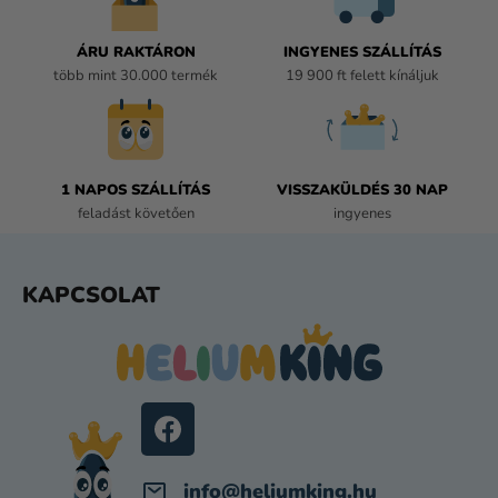
Y
Í
ÁRU RAKTÁRON
INGYENES SZÁLLÍTÁS
T
több mint 30.000 termék
19 900 ft felett kínáljuk
Á
S
E
L
E
1 NAPOS SZÁLLÍTÁS
VISSZAKÜLDÉS 30 NAP
M
feladást követően
ingyenes
E
I
L
KAPCSOLAT
Á
B
L
É
C
info
@
heliumking.hu