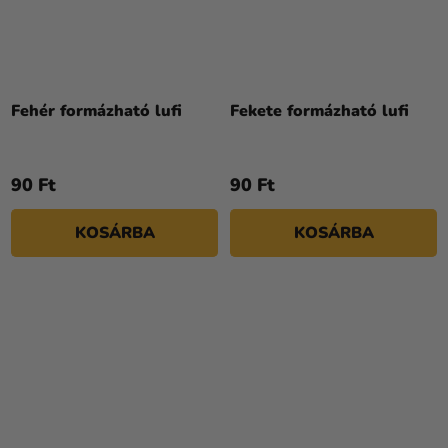
A
termék
Fehér formázható lufi
Fekete formázható lufi
átlagos
értékelése
5-
90 Ft
90 Ft
ből
5,0
KOSÁRBA
KOSÁRBA
csillag.