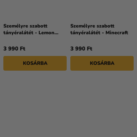
Személyre szabott
Személyre szabott
tányéralátét - Lemon
tányéralátét - Minecraft
party
3 990 Ft
3 990 Ft
KOSÁRBA
KOSÁRBA