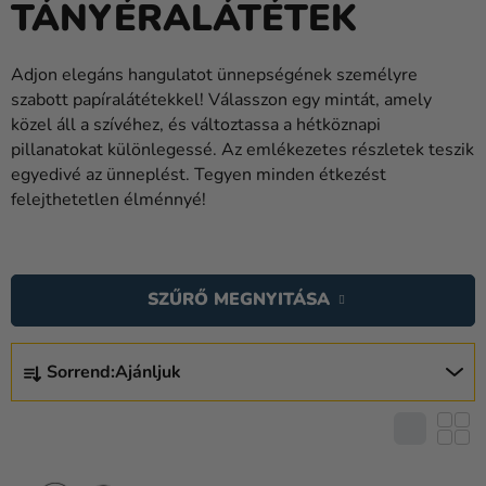
TÁNYÉRALÁTÉTEK
Lufik
Esküvő
Adjon elegáns hangulatot ünnepségének személyre
szabott papíralátétekkel! Válasszon egy mintát, amely
Party
közel áll a szívéhez, és változtassa a hétköznapi
Dekoráció
pillanatokat különlegessé. Az emlékezetes részletek teszik
és
egyedivé az ünneplést. Tegyen minden étkezést
kiegészítők
felejthetetlen élménnyé!
Jelmezek
T
E
Ruházat
SZŰRŐ MEGNYITÁSA
R
Sütés
M
T
É
Újdonság
Sorrend:
Ajánljuk
E
K
R
Ajándékok
E
M
K
Ünnepek
É