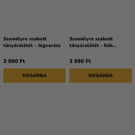
Személyre szabott
Személyre szabott
tányéralátét - Jégvarázs
tányéralátét - Kék
születésnap
3 990 Ft
3 990 Ft
KOSÁRBA
KOSÁRBA