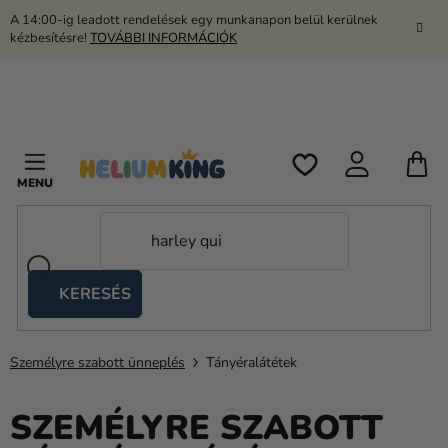
Ugrás
A 14:00-ig leadott rendelések egy munkanapon belül kerülnek
a
kézbesítésre!
TOVÁBBI INFORMÁCIÓK
fő
tartalomhoz
K
KERESÉS
Ollós
sátrak
Személyre szabott ünneplés
Tányéralátétek
Kanekalon
Hélium
SZEMÉLYRE SZABOTT
és