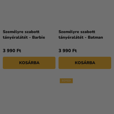
Személyre szabott
Személyre szabott
tányéralátét - Barbie
tányéralátét - Batman
3 990 Ft
3 990 Ft
KOSÁRBA
KOSÁRBA
EGYEDI