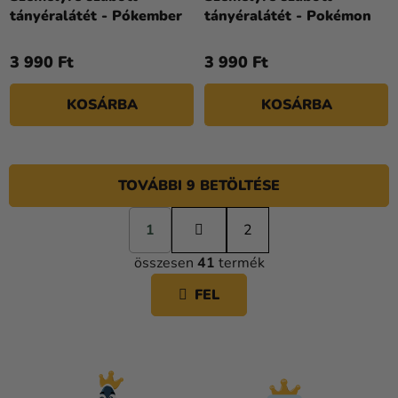
tányéralátét - Pókember
tányéralátét - Pokémon
3 990 Ft
3 990 Ft
KOSÁRBA
KOSÁRBA
TOVÁBBI 9 BETÖLTÉSE
L
1
a
2
L
p
összesen
41
termék
o
I
z
S
FEL
á
T
s
A
I
R
Á