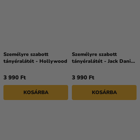
Személyre szabott
Személyre szabott
tányéralátét - Hollywood
tányéralátét - Jack Daniel
´s
3 990 Ft
3 990 Ft
KOSÁRBA
KOSÁRBA