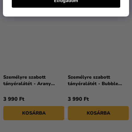
Elfogadom
Személyre szabott
Személyre szabott
tányéralátét - Arany
tányéralátét - Bubble
ünnepség
party
3 990 Ft
3 990 Ft
KOSÁRBA
KOSÁRBA