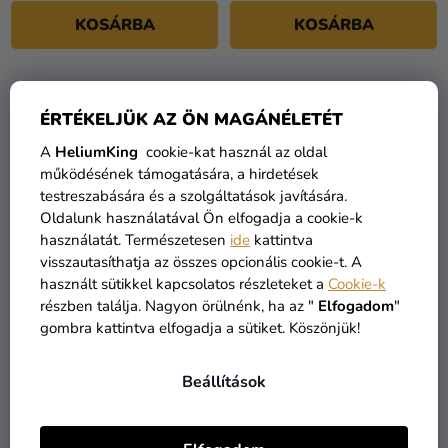
KOSÁRBA
KOSÁRBA
ÉRTÉKELJÜK AZ ÖN MAGÁNÉLETÉT
A
HeliumKing
cookie-kat használ az oldal
működésének támogatására, a hirdetések
testreszabására és a szolgáltatások javítására.
Oldalunk használatával Ön elfogadja a cookie-k
használatát. Természetesen
ide
kattintva
visszautasíthatja az összes opcionális cookie-t. A
használt sütikkel kapcsolatos részleteket a
Cookie-k
részben találja. Nagyon örülnénk, ha az "
Elfogadom
"
Személyre szabott
Személyre szabott
gombra kattintva elfogadja a sütiket. Köszönjük!
tányéralátét - ROCK
tányéralátét - Aloha
3 990 Ft
3 990 Ft
Beállítások
KOSÁRBA
KOSÁRBA