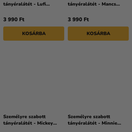
tányéralátét - Lufi
tányéralátét - Mancs
ünnepség
őrjárat
3 990 Ft
3 990 Ft
KOSÁRBA
KOSÁRBA
Személyre szabott
Személyre szabott
tányéralátét - Mickey
tányéralátét - Minnie
Mouse
Mouse