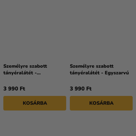
Személyre szabott
Személyre szabott
tányéralátét -
tányéralátét - Egyszarvú
Dinoszauruszok
3 990 Ft
3 990 Ft
KOSÁRBA
KOSÁRBA