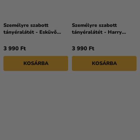
Személyre szabott
Személyre szabott
tányéralátét - Esküvő
tányéralátét - Harry
előtti ünnepség
Potter
3 990 Ft
3 990 Ft
KOSÁRBA
KOSÁRBA