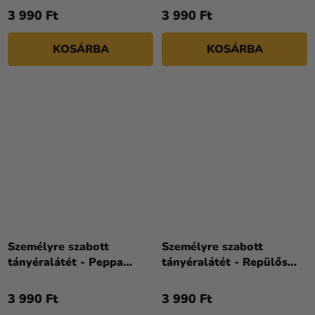
3 990 Ft
3 990 Ft
KOSÁRBA
KOSÁRBA
Személyre szabott
Személyre szabott
tányéralátét - Peppa
tányéralátét - Repülős
Malac
buli
3 990 Ft
3 990 Ft