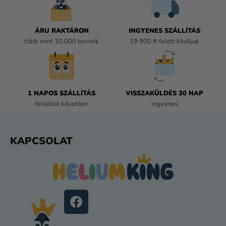
N
Y
Í
ÁRU RAKTÁRON
INGYENES SZÁLLÍTÁS
T
több mint 30.000 termék
19 900 ft felett kínáljuk
Á
S
E
L
E
1 NAPOS SZÁLLÍTÁS
VISSZAKÜLDÉS 30 NAP
M
feladást követően
ingyenes
E
I
L
KAPCSOLAT
Á
B
L
É
C