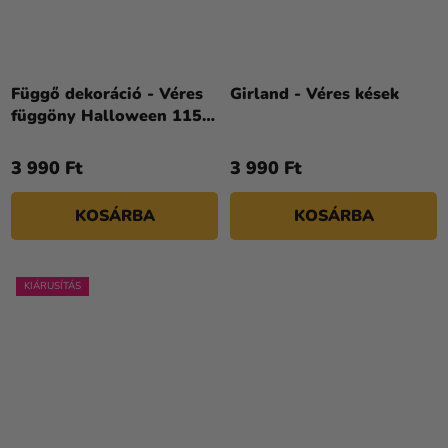
Függő dekoráció - Véres
Girland - Véres kések
függöny Halloween 115 x
150 cm
3 990 Ft
3 990 Ft
KOSÁRBA
KOSÁRBA
KIÁRUSÍTÁS