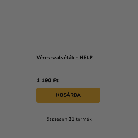
Véres szalvéták - HELP
1 190 Ft
KOSÁRBA
összesen
21
termék
L
I
S