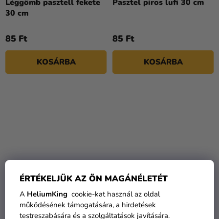
Léggömb pasztell fekete
Pasztel piros lufi 30 cm
30 cm
85 Ft
85 Ft
KOSÁRBA
KOSÁRBA
ÉRTÉKELJÜK AZ ÖN MAGÁNÉLETÉT
A
A
HeliumKing
cookie-kat használ az oldal
termék
Pasztell fekete lufi 13 cm
Pasztell fekete lufi 26 cm
működésének támogatására, a hirdetések
átlagos
testreszabására és a szolgáltatások javítására.
értékelése