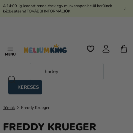
Ugrás
A 14:00-ig leadott rendelések egy munkanapon belül kerülnek
a
kézbesítésre!
TOVÁBBI INFORMÁCIÓK
fő
tartalomhoz
K
KERESÉS
Ollós
sátrak
Témák
Freddy Krueger
Kanekalon
Hélium
FREDDY KRUEGER
és