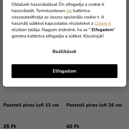
Oldalunk használatával Ön elfogadja a cookie-k
5-
25 Ft
40 Ft
használatát. Természetesen
ide
kattintva
ből
visszautasíthatja az összes opcionális cookie-t. A
5,0
használt sütikkel kapcsolatos részleteket a
Cookie-k
KOSÁRBA
KOSÁRBA
csillag.
részben találja. Nagyon örülnénk, ha az "
Elfogadom
"
gombra kattintva elfogadja a sütiket. Köszönjük!
Beállítások
Elfogadom
A
A
termék
termék
Pasztell piros lufi 13 cm
Pasztell piros lufi 26 cm
átlagos
átlagos
értékelése
értékelése
5-
5-
25 Ft
40 Ft
ből
ből