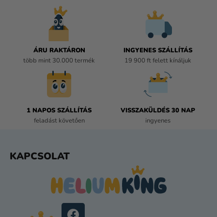
T
A
I
R
Á
ÁRU RAKTÁRON
INGYENES SZÁLLÍTÁS
N
több mint 30.000 termék
19 900 ft felett kínáljuk
Y
Í
T
Á
1 NAPOS SZÁLLÍTÁS
VISSZAKÜLDÉS 30 NAP
S
feladást követően
ingyenes
E
L
E
L
KAPCSOLAT
M
Á
E
B
I
L
É
C