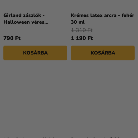
Girland zászlók -
Krémes latex arcra - fehér
Halloween véres
30 ml
kézlenyomat 300 cm
1 310 Ft
790 Ft
1 190 Ft
KOSÁRBA
KOSÁRBA