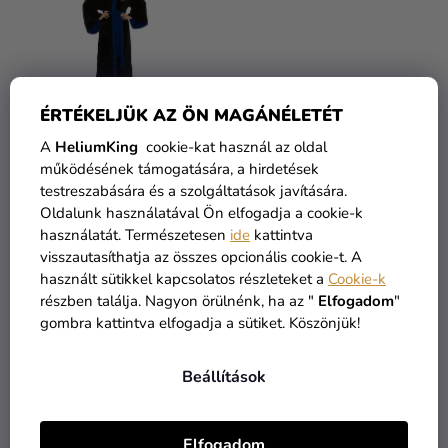
ÉRTÉKELJÜK AZ ÖN MAGÁNÉLETÉT
A
HeliumKing
cookie-kat használ az oldal
működésének támogatására, a hirdetések
Hollóhát köntös - női
Hugrabug köntös - női
testreszabására és a szolgáltatások javítására.
Oldalunk használatával Ön elfogadja a cookie-k
19 300 Ft
19 300 Ft
használatát. Természetesen
ide
kattintva
15 890 Ft
15 890 Ft
visszautasíthatja az összes opcionális cookie-t. A
használt sütikkel kapcsolatos részleteket a
Cookie-k
KOSÁRBA
KOSÁRBA
részben találja. Nagyon örülnénk, ha az "
Elfogadom
"
gombra kattintva elfogadja a sütiket. Köszönjük!
Beállítások
Elfogadom