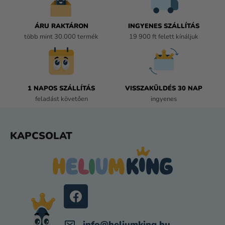
I
R
Á
ÁRU RAKTÁRON
INGYENES SZÁLLÍTÁS
N
több mint 30.000 termék
19 900 ft felett kínáljuk
Y
Í
T
Á
1 NAPOS SZÁLLÍTÁS
VISSZAKÜLDÉS 30 NAP
S
feladást követően
ingyenes
E
L
E
L
KAPCSOLAT
M
Á
E
B
I
L
É
C
info
@
heliumking.hu