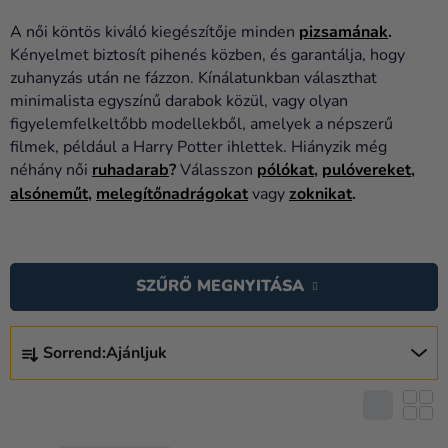
Lufik
A női köntös kiváló kiegészítője minden
pizsamának
.
Esküvő
Kényelmet biztosít pihenés közben, és garantálja, hogy
zuhanyzás után ne fázzon. Kínálatunkban választhat
Party
minimalista egyszínű darabok közül, vagy olyan
figyelemfelkeltőbb modellekből, amelyek a népszerű
Dekoráció
filmek, például a Harry Potter ihlettek. Hiányzik még
és
néhány női
ruhadarab
?
Válasszon
pólókat
,
pulóvereket
,
kiegészítők
alsóneműt
,
melegítőnadrágokat
vagy
zoknikat
.
Jelmezek
T
Ruházat
E
SZŰRŐ MEGNYITÁSA
R
Sütés
M
T
Újdonság
É
Sorrend:
Ajánljuk
E
K
Ajándékok
R
E
M
Ünnepek
K
É