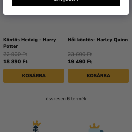
Köntös Hedvig - Harry
Női köntös- Harley Quinn
Potter
22 900 Ft
23 600 Ft
18 890 Ft
19 490 Ft
KOSÁRBA
KOSÁRBA
összesen
6
termék
L
I
S
T
A