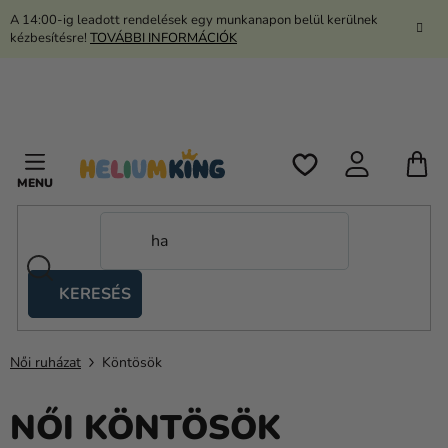
Ugrás
A 14:00-ig leadott rendelések egy munkanapon belül kerülnek
a
kézbesítésre!
TOVÁBBI INFORMÁCIÓK
fő
tartalomhoz
K
KERESÉS
Ollós
sátrak
Női ruházat
Köntösök
Kanekalon
Hélium
NŐI KÖNTÖSÖK
és