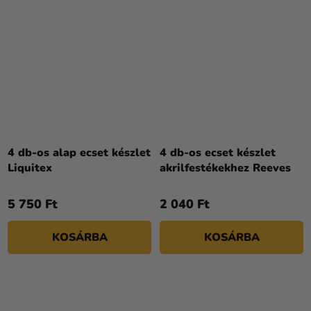
4 db-os alap ecset készlet
4 db-os ecset készlet
Liquitex
akrilfestékekhez Reeves
5 750 Ft
2 040 Ft
KOSÁRBA
KOSÁRBA