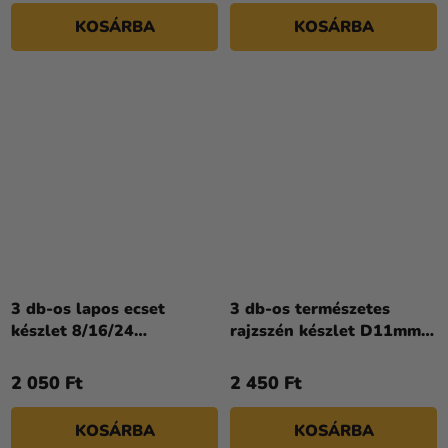
KOSÁRBA
KOSÁRBA
3 db-os lapos ecset
3 db-os természetes
készlet 8/16/24
rajzszén készlet D11mm
akril/olajhoz Lefranc
Conte a Paris
Bourgeois
2 050 Ft
2 450 Ft
KOSÁRBA
KOSÁRBA