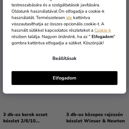
készlet 2/6/10
készlet 2/6/10
testreszabására és a szolgáltatások javítására.
akril/olajhoz Lefranc
akril/olajhoz Lefranc
Oldalunk használatával Ön elfogadja a cookie-k
Bourgeois
Bourgeois
használatát. Természetesen
ide
kattintva
2 450 Ft
2 050 Ft
visszautasíthatja az összes opcionális cookie-t. A
használt sütikkel kapcsolatos részleteket a
Cookie-k
KOSÁRBA
KOSÁRBA
részben találja. Nagyon örülnénk, ha az "
Elfogadom
"
gombra kattintva elfogadja a sütiket. Köszönjük!
Beállítások
Elfogadom
3 db-os kerek ecset
3 db-os közepes rajzszén
készlet 2/6/10
készlet Winsor & Newton
olajfestékekhez Lefranc