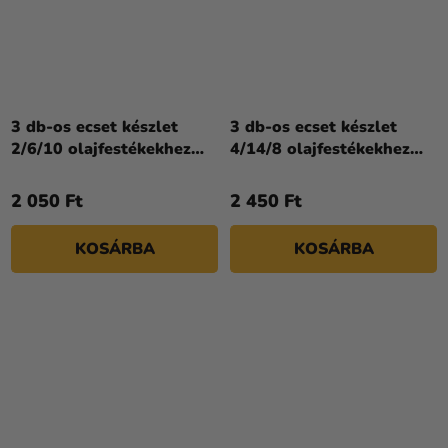
3 db-os ecset készlet
3 db-os ecset készlet
2/6/10 olajfestékekhez
4/14/8 olajfestékekhez
Lefranc Bourgeois
különböző formák Lefranc
Bourgeois
2 050 Ft
2 450 Ft
KOSÁRBA
KOSÁRBA