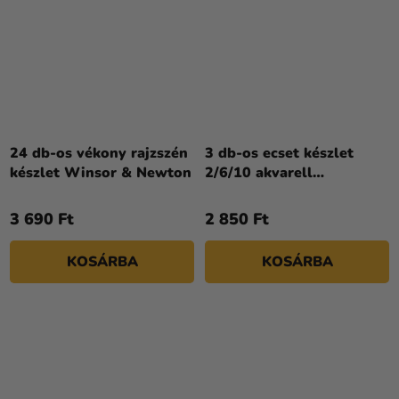
24 db-os vékony rajzszén
3 db-os ecset készlet
készlet Winsor & Newton
2/6/10 akvarell
festékekhez Lefranc
Bourgeois
3 690 Ft
2 850 Ft
KOSÁRBA
KOSÁRBA