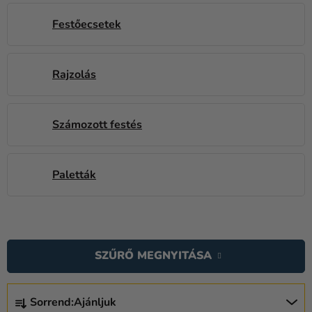
Kreatív
Festőecsetek
kellékek
Témák
Rajzolás
Személyre
szabott
termékek
Számozott festés
Kiárusítás
Rólunk
Paletták
Kapcsolat
T
E
SZŰRŐ MEGNYITÁSA
R
M
T
É
Sorrend:
Ajánljuk
E