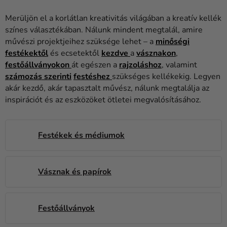
Lufik
Merüljön el a korlátlan kreativitás világában a kreatív kellék
Esküvő
színes választékában. Nálunk mindent megtalál, amire
művészi projektjeihez szüksége lehet – a
minőségi
Party
festékektől
és ecsetektől
kezdve
a
vásznakon
,
festőállványokon
át egészen a
rajzoláshoz
, valamint
Dekoráció
számozás szerinti
festéshez
szükséges kellékekig. Legyen
és
akár kezdő, akár tapasztalt művész, nálunk megtalálja az
kiegészítők
inspirációt és az eszközöket ötletei megvalósításához.
Jelmezek
Ruházat
Festékek és médiumok
Sütés
Vásznak és papírok
Újdonság
Ajándékok
Festőállványok
Ünnepek