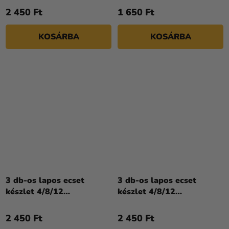
Bourgeois
2 450 Ft
1 650 Ft
KOSÁRBA
KOSÁRBA
3 db-os lapos ecset
3 db-os lapos ecset
készlet 4/8/12
készlet 4/8/12
akril/olajhoz Lefranc
olajfestékekhez Lefranc
Bourgeois
Bourgeois
2 450 Ft
2 450 Ft