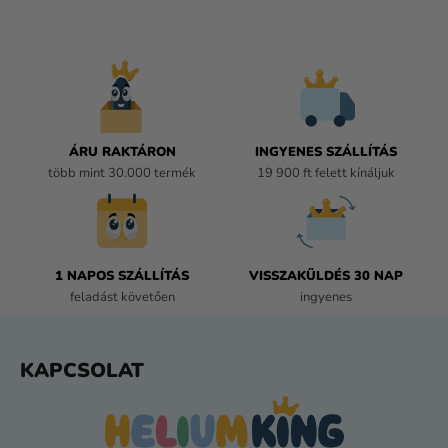
A
I
R
Á
N
Y
Í
ÁRU RAKTÁRON
INGYENES SZÁLLÍTÁS
T
több mint 30.000 termék
19 900 ft felett kínáljuk
Á
S
E
L
E
1 NAPOS SZÁLLÍTÁS
VISSZAKÜLDÉS 30 NAP
M
feladást követően
ingyenes
E
I
L
KAPCSOLAT
Á
B
L