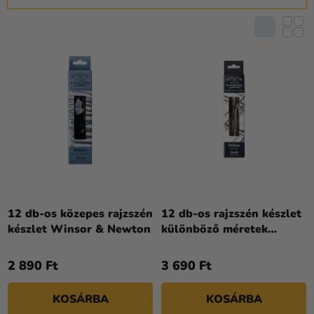
K
R
E
M
K
É
L
K
I
E
S
K
T
R
Á
E
J
N
A
D
E
Z
12 db-os közepes rajzszén
12 db-os rajzszén készlet
készlet Winsor & Newton
különböző méretek
É
Winsor & Newton
S
2 890 Ft
3 690 Ft
E
KOSÁRBA
KOSÁRBA