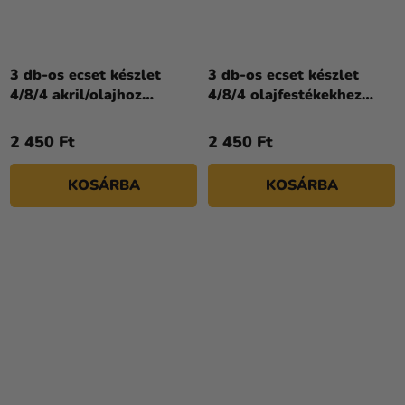
3 db-os ecset készlet
3 db-os ecset készlet
4/8/4 akril/olajhoz
4/8/4 olajfestékekhez
különböző formák Lefranc
különböző formák Lefranc
Bourgeois
Bourgeois
2 450 Ft
2 450 Ft
KOSÁRBA
KOSÁRBA