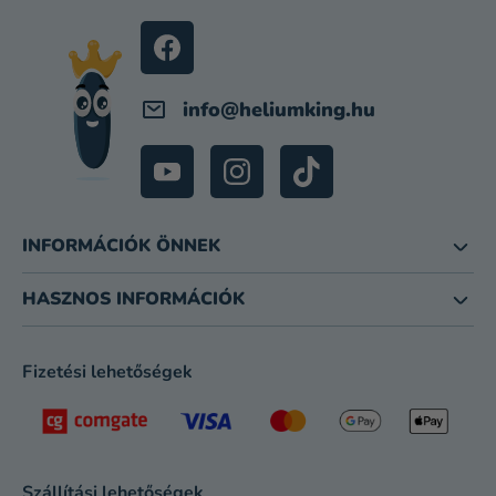
É
C
info
@
heliumking.hu
INFORMÁCIÓK ÖNNEK
HASZNOS INFORMÁCIÓK
Fizetési lehetőségek
Szállítási lehetőségek