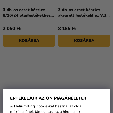
3 db-os ecset készlet
3 db-os ecset készlet
8/16/24 olajfestékekhez
akvarell festékekhez V.3
Lefranc Bourgeois
Winsor & Newton
2 050 Ft
8 185 Ft
KOSÁRBA
KOSÁRBA
ÉRTÉKELJÜK AZ ÖN MAGÁNÉLETÉT
A
HeliumKing
cookie-kat használ az oldal
3 db-os kerek ecset
3 db-os kerek ecset
működésének támogatására, a hirdetések