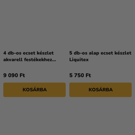
4 db-os ecset készlet
5 db-os alap ecset készlet
akvarell festékekhez
Liquitex
Winsor & Newton
9 090 Ft
5 750 Ft
KOSÁRBA
KOSÁRBA