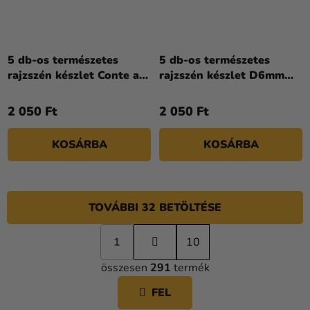
5 db-os természetes
5 db-os természetes
rajzszén készlet Conte a
rajzszén készlet D6mm
Paris
Conte a Paris
2 050 Ft
2 050 Ft
KOSÁRBA
KOSÁRBA
TOVÁBBI 32 BETÖLTÉSE
L
1
a
10
L
p
összesen
291
termék
o
I
z
S
FEL
á
T
s