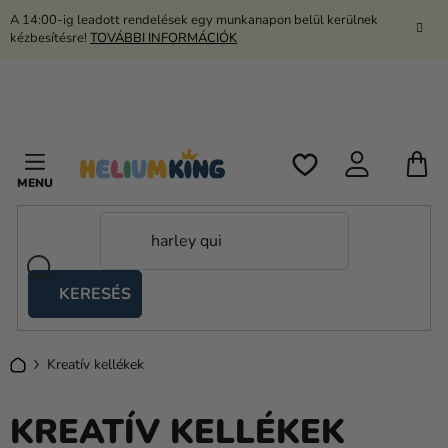
Ugrás
A 14:00-ig leadott rendelések egy munkanapon belül kerülnek
a
kézbesítésre!
TOVÁBBI INFORMÁCIÓK
fő
tartalomhoz
K
KERESÉS
Ollós
sátrak
Kezdőlap
Kreatív kellékek
Kanekalon
Hélium
KREATÍV KELLÉKEK
és