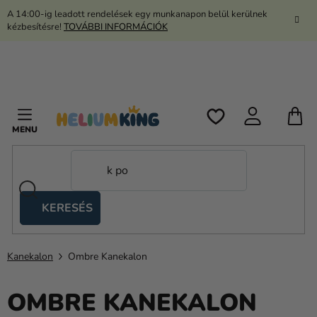
Ugrás
A 14:00-ig leadott rendelések egy munkanapon belül kerülnek
a
kézbesítésre!
TOVÁBBI INFORMÁCIÓK
fő
tartalomhoz
K
KERESÉS
Ollós
sátrak
Kanekalon
Ombre Kanekalon
Kanekalon
Hélium
OMBRE KANEKALON
és