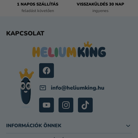
1 NAPOS SZÁLLÍTÁS
VISSZAKÜLDÉS 30 NAP
S
feladást követően
ingyenes
E
L
E
L
KAPCSOLAT
M
Á
E
B
I
L
É
C
info
@
heliumking.hu
INFORMÁCIÓK ÖNNEK