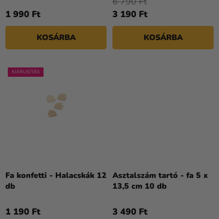
6 790 Ft
S
1 990 Ft
3 190 Ft
E
KOSÁRBA
KOSÁRBA
KIÁRUSÍTÁS
Fa konfetti - Halacskák 12
Asztalszám tartó - fa 5 x
db
13,5 cm 10 db
1 190 Ft
3 490 Ft