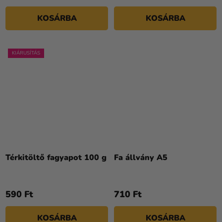
KOSÁRBA
KOSÁRBA
KIÁRUSÍTÁS
Térkitöltő fagyapot 100 g
Fa állvány A5
590 Ft
710 Ft
KOSÁRBA
KOSÁRBA