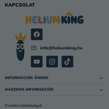
L
KAPCSOLAT
Á
B
L
É
C
info
@
heliumking.hu
INFORMÁCIÓK ÖNNEK
HASZNOS INFORMÁCIÓK
Fizetési lehetőségek