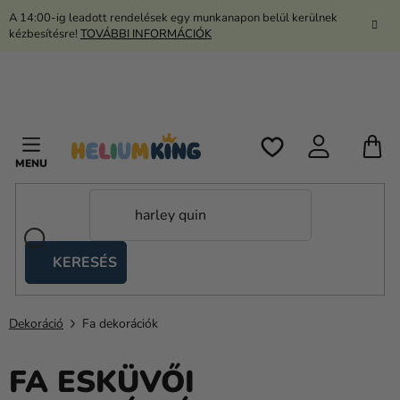
Ugrás
A 14:00-ig leadott rendelések egy munkanapon belül kerülnek
a
kézbesítésre!
TOVÁBBI INFORMÁCIÓK
fő
tartalomhoz
K
KERESÉS
Ollós
sátrak
Dekoráció
Fa dekorációk
Kanekalon
Hélium
FA ESKÜVŐI
és