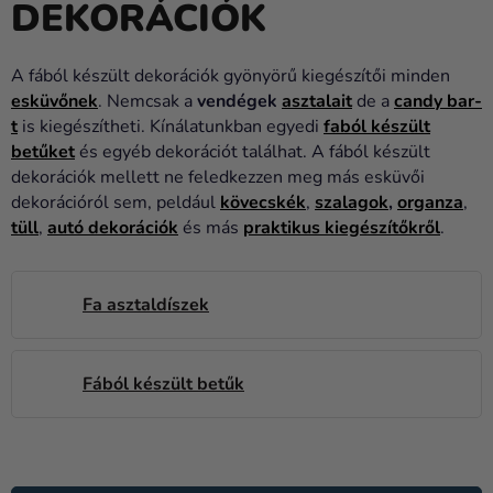
DEKORÁCIÓK
Lufik
Esküvő
A fából készült dekorációk gyönyörű kiegészítői minden
esküvőnek
. Nemcsak a
vendégek
asztalait
de a
candy bar-
Party
t
is kiegészítheti. Kínálatunkban egyedi
faból készült
Dekoráció
betűket
és egyéb dekorációt találhat. A fából készült
és
dekorációk mellett ne feledkezzen meg más esküvői
kiegészítők
dekorációról sem, peldául
kövecskék
,
szalagok
,
organza
,
tüll
,
autó dekorációk
és más
praktikus kiegészítőkről
.
Jelmezek
Ruházat
Fa asztaldíszek
Sütés
Újdonság
Fából készült betűk
Ajándékok
Ünnepek
T