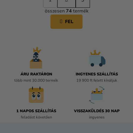
1
a
3
L
p
összesen
74
termék
o
I
z
S
FEL
á
T
s
A
I
R
Á
N
Y
Í
ÁRU RAKTÁRON
INGYENES SZÁLLÍTÁS
T
több mint 30.000 termék
19 900 ft felett kínáljuk
Á
S
E
L
E
1 NAPOS SZÁLLÍTÁS
VISSZAKÜLDÉS 30 NAP
M
feladást követően
ingyenes
E
I