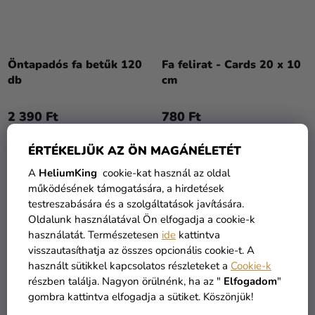
Öntapadós fa betűk 120
Fa felirat - Cards 20 x 10
db
cm
2 390 Ft
780 Ft
ÉRTÉKELJÜK AZ ÖN MAGÁNÉLETÉT
KOSÁRBA
KOSÁRBA
A
HeliumKing
cookie-kat használ az oldal
működésének támogatására, a hirdetések
KIÁRUSÍTÁS
testreszabására és a szolgáltatások javítására.
Oldalunk használatával Ön elfogadja a cookie-k
használatát. Természetesen
ide
kattintva
visszautasíthatja az összes opcionális cookie-t. A
használt sütikkel kapcsolatos részleteket a
Cookie-k
részben találja. Nagyon örülnénk, ha az "
Elfogadom
"
gombra kattintva elfogadja a sütiket. Köszönjük!