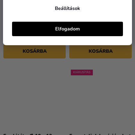
Beállítások
Fa asztalszámok
Konfetti - fa szívek 2 x 2
cm
Elfogadom
5 090 Ft
950 Ft
KOSÁRBA
KOSÁRBA
KIÁRUSÍTÁS