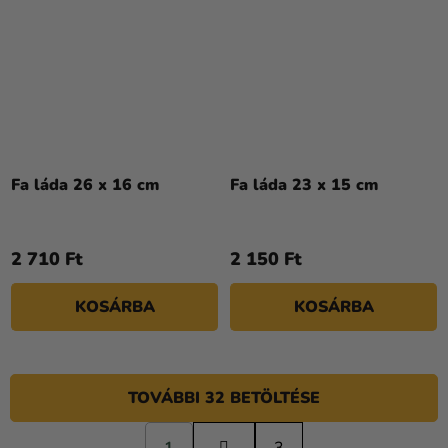
Fa láda 26 x 16 cm
Fa láda 23 x 15 cm
2 710 Ft
2 150 Ft
KOSÁRBA
KOSÁRBA
TOVÁBBI 32 BETÖLTÉSE
L