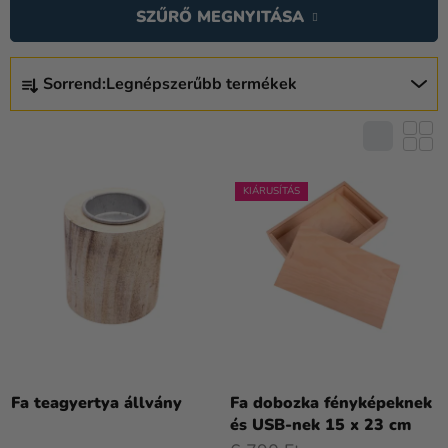
E
Kreatív
SZŰRŐ MEGNYITÁSA
R
kellékek
M
T
Témák
É
Sorrend:
Legnépszerűbb termékek
E
K
R
Személyre
E
szabott
M
K
termékek
É
L
K
KIÁRUSÍTÁS
Kiárusítás
I
E
S
Rólunk
K
T
R
Kapcsolat
Á
E
J
N
A
D
E
Z
Fa teagyertya állvány
Fa dobozka fényképeknek
és USB-nek 15 x 23 cm
É