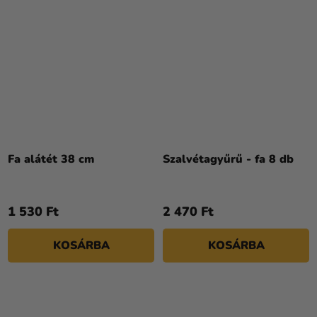
Fa alátét 38 cm
Szalvétagyűrű - fa 8 db
1 530 Ft
2 470 Ft
KOSÁRBA
KOSÁRBA