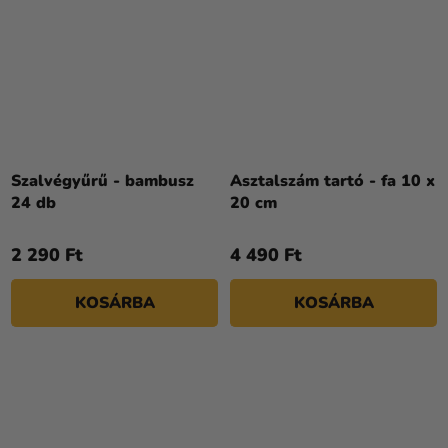
Szalvégyűrű - bambusz
Asztalszám tartó - fa 10 x
24 db
20 cm
2 290 Ft
4 490 Ft
KOSÁRBA
KOSÁRBA