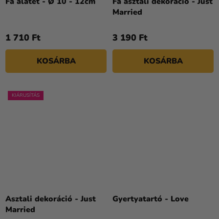
Fa alátét - Ø 10 - 12cm
Fa asztali dekoráció - Just
Married
1 710 Ft
3 190 Ft
KOSÁRBA
KOSÁRBA
KIÁRUSÍTÁS
Asztali dekoráció - Just
Gyertyatartó - Love
Married