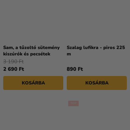
Sam, a tűzoltó sütemény
Szalag lufikra - piros 225
kiszúrók és pecsétek
m
3 190 Ft
2 690 Ft
890 Ft
KOSÁRBA
KOSÁRBA
TOP