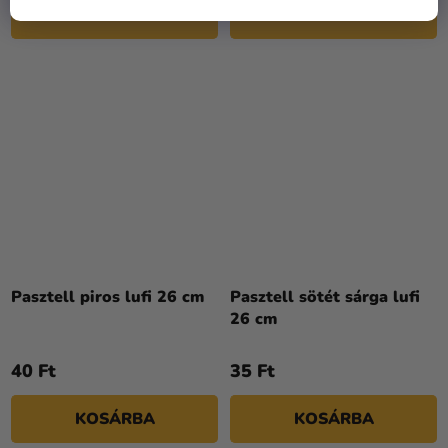
KOSÁRBA
KOSÁRBA
csillag.
A
termék
Pasztell piros lufi 26 cm
Pasztell sötét sárga lufi
átlagos
26 cm
értékelése
5-
40 Ft
35 Ft
ből
5,0
KOSÁRBA
KOSÁRBA
csillag.