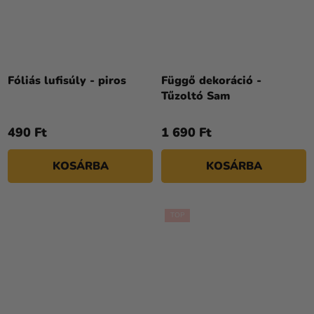
A
termék
Fóliás lufisúly - piros
Függő dekoráció -
átlagos
Tűzoltó Sam
értékelése
5-
490 Ft
1 690 Ft
ből
5,0
KOSÁRBA
KOSÁRBA
csillag.
TOP