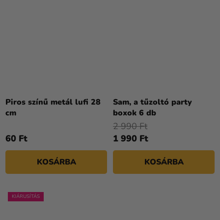
Piros színű metál lufi 28
Sam, a tűzoltó party
cm
boxok 6 db
2 990 Ft
60 Ft
1 990 Ft
KOSÁRBA
KOSÁRBA
KIÁRUSÍTÁS