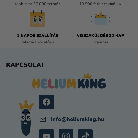
N
több mint 30.000 termék
19 900 ft felett kínáljuk
Y
Í
T
Á
1 NAPOS SZÁLLÍTÁS
VISSZAKÜLDÉS 30 NAP
S
feladást követően
ingyenes
E
L
E
L
KAPCSOLAT
M
Á
E
B
I
L
É
C
info
@
heliumking.hu