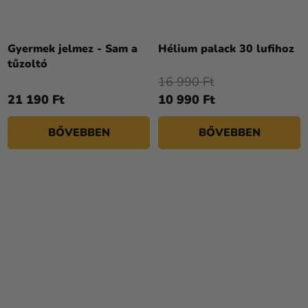
A
termék
Gyermek jelmez - Sam a
Hélium palack 30 lufihoz
átlagos
tűzoltó
értékelése
16 990 Ft
5-
21 190 Ft
10 990 Ft
ből
4,3
BŐVEBBEN
BŐVEBBEN
csillag.