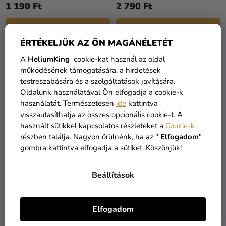
1 190 Ft
2 790 Ft
KOSÁRBA
KOSÁRBA
ÉRTÉKELJÜK AZ ÖN MAGÁNÉLETÉT
A
HeliumKing
cookie-kat használ az oldal
működésének támogatására, a hirdetések
testreszabására és a szolgáltatások javítására.
Oldalunk használatával Ön elfogadja a cookie-k
használatát. Természetesen
ide
kattintva
visszautasíthatja az összes opcionális cookie-t. A
használt sütikkel kapcsolatos részleteket a
Cookie-k
részben találja. Nagyon örülnénk, ha az "
Elfogadom
"
gombra kattintva elfogadja a sütiket. Köszönjük!
A
termék
Papír szívószálak - Sam, a
Pasztell kék lufi 26 cm
Beállítások
átlagos
tűzoltó 80 db
értékelése
1 990 Ft
5-
1 590 Ft
35 Ft
Elfogadom
ből
5,0