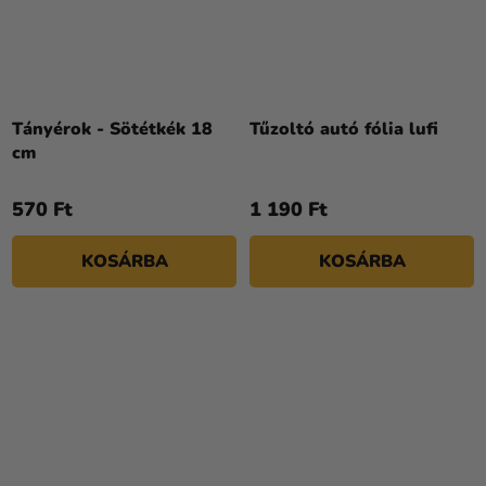
Tányérok - Sötétkék 18
Tűzoltó autó fólia lufi
cm
570 Ft
1 190 Ft
KOSÁRBA
KOSÁRBA