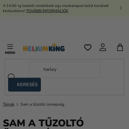
Ugrás
A 14:00-ig leadott rendelések egy munkanapon belül kerülnek
a
kézbesítésre!
TOVÁBBI INFORMÁCIÓK
fő
tartalomhoz
K
KERESÉS
Ollós
sátrak
Témák
Sam a tűzoltó ünnepség
Kanekalon
Hélium
SAM A TŰZOLTÓ
és