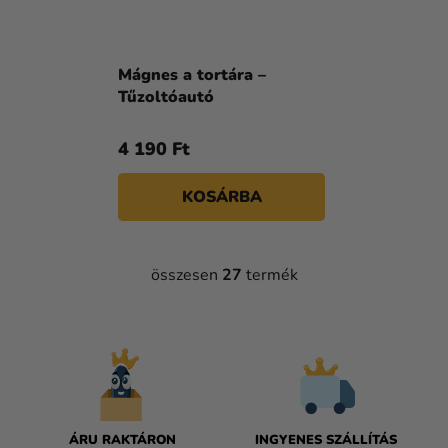
Mágnes a tortára –
Tűzoltóautó
4 190 Ft
KOSÁRBA
összesen
27
termék
L
I
S
T
A
I
R
Á
ÁRU RAKTÁRON
INGYENES SZÁLLÍTÁS