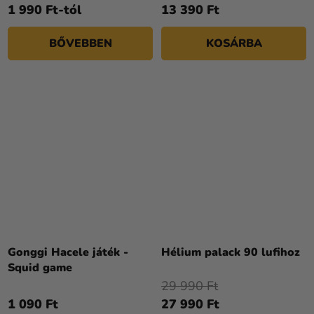
1 990 Ft-tól
13 390 Ft
BŐVEBBEN
KOSÁRBA
Gonggi Hacele játék -
Hélium palack 90 lufihoz
Squid game
29 990 Ft
1 090 Ft
27 990 Ft