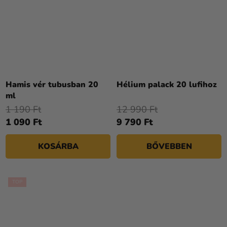
Hamis vér tubusban 20
Hélium palack 20 lufihoz
ml
1 190 Ft
12 990 Ft
1 090 Ft
9 790 Ft
KOSÁRBA
BŐVEBBEN
TOP