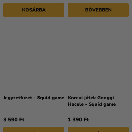
KOSÁRBA
BŐVEBBEN
Jegyzetfüzet - Squid game
Koreai játék Gonggi
Hacele - Squid game
3 590 Ft
1 390 Ft