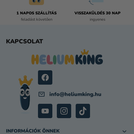
L
E
1 NAPOS SZÁLLÍTÁS
VISSZAKÜLDÉS 30 NAP
M
feladást követően
ingyenes
E
I
L
KAPCSOLAT
Á
B
L
É
C
info
@
heliumking.hu
INFORMÁCIÓK ÖNNEK