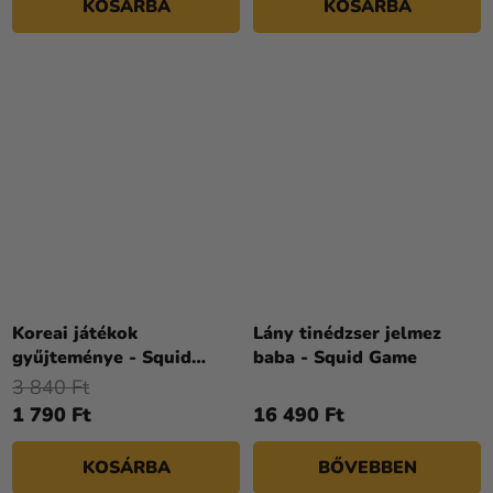
KOSÁRBA
KOSÁRBA
Koreai játékok
Lány tinédzser jelmez
gyűjteménye - Squid
baba - Squid Game
Game
3 840 Ft
1 790 Ft
16 490 Ft
KOSÁRBA
BŐVEBBEN