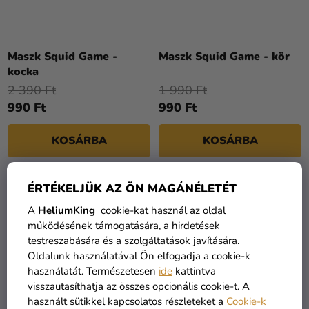
Maszk Squid Game -
Maszk Squid Game - kör
kocka
2 390 Ft
1 990 Ft
990 Ft
990 Ft
KOSÁRBA
KOSÁRBA
ÉRTÉKELJÜK AZ ÖN MAGÁNÉLETÉT
KIÁRUSÍTÁS
KIÁRUSÍTÁS
A
HeliumKing
cookie-kat használ az oldal
működésének támogatására, a hirdetések
testreszabására és a szolgáltatások javítására.
Oldalunk használatával Ön elfogadja a cookie-k
használatát. Természetesen
ide
kattintva
visszautasíthatja az összes opcionális cookie-t. A
használt sütikkel kapcsolatos részleteket a
Cookie-k