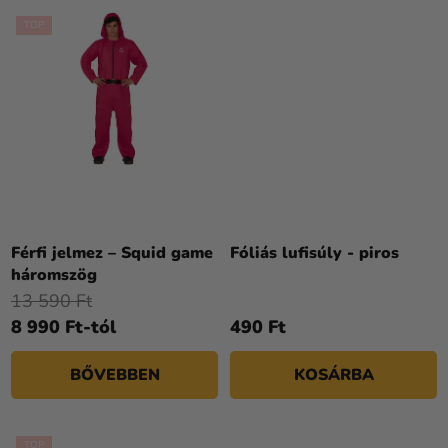
TOP
A
termék
átlagos
Férfi jelmez – Squid game
Fóliás lufisúly - piros
értékelése
háromszög
5-
13 590 Ft
ből
8 990 Ft-tól
490 Ft
5,0
csillag.
BŐVEBBEN
KOSÁRBA
TOP