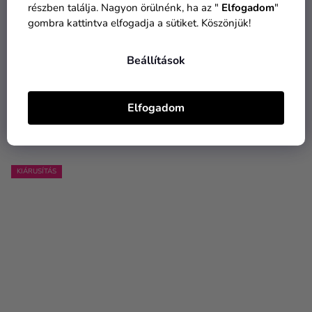
részben találja. Nagyon örülnénk, ha az "
Elfogadom
"
gombra kattintva elfogadja a sütiket. Köszönjük!
Maszk Squid Game –
Női jelmez Squid Game -
Fehér ló
felügyelő kocka
Beállítások
1 990 Ft
9 990 Ft
990 Ft
6 390 Ft
Elfogadom
KOSÁRBA
BŐVEBBEN
KIÁRUSÍTÁS