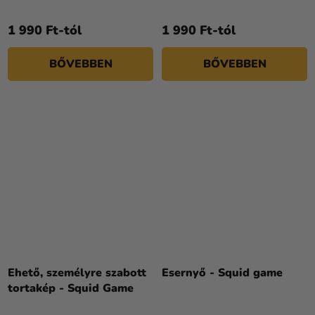
1 990 Ft-tól
1 990 Ft-tól
BŐVEBBEN
BŐVEBBEN
Ehető, személyre szabott
Esernyő - Squid game
tortakép - Squid Game