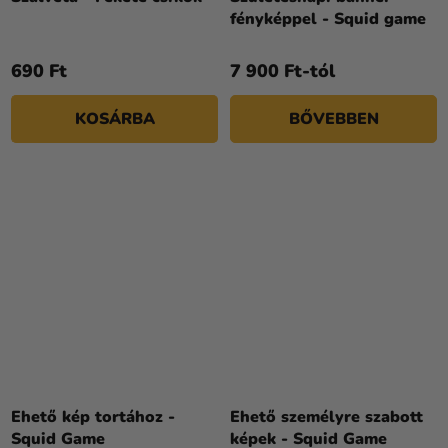
fényképpel - Squid game
690 Ft
7 900 Ft-tól
KOSÁRBA
BŐVEBBEN
Ehető kép tortához -
Ehető személyre szabott
Squid Game
képek - Squid Game