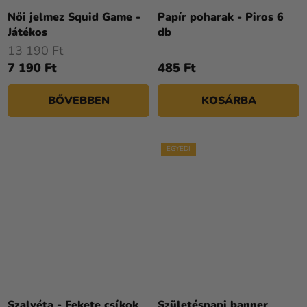
Női jelmez Squid Game -
Papír poharak - Piros 6
Játékos
db
13 190 Ft
7 190 Ft
485 Ft
BŐVEBBEN
KOSÁRBA
EGYEDI
Szalvéta - Fekete csíkok
Születésnapi banner