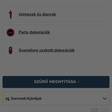
Lufik
Esküvő
Jelmezek és álarcok
Party
Party dekorációk
Dekoráció
és
kiegészítők
Személyre szabott dekorációk
Jelmezek
Ruházat
T
Sütés
E
SZŰRŐ MEGNYITÁSA
R
Újdonság
M
T
Ajándékok
É
Sorrend:
Ajánljuk
E
K
Ünnepek
R
E