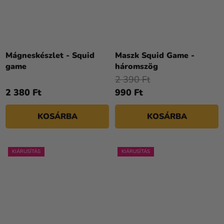
Mágneskészlet - Squid
Maszk Squid Game -
game
háromszög
2 390 Ft
2 380 Ft
990 Ft
KOSÁRBA
KOSÁRBA
KIÁRUSÍTÁS
KIÁRUSÍTÁS