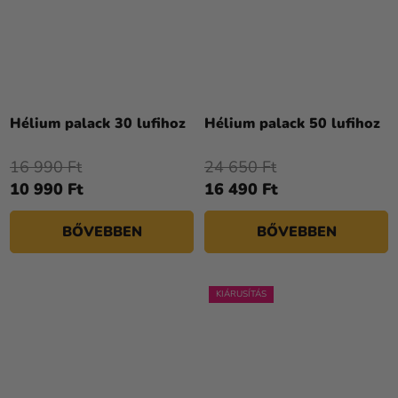
A
A
termék
termék
átlagos
átlagos
Hélium palack 30 lufihoz
Hélium palack 50 lufihoz
értékelése
értékelése
5-
5-
16 990 Ft
24 650 Ft
ből
ből
10 990 Ft
16 490 Ft
4,3
4,3
csillag.
csillag.
BŐVEBBEN
BŐVEBBEN
KIÁRUSÍTÁS