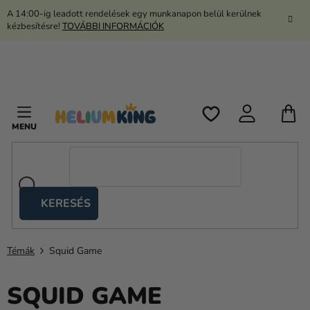
Ugrás
A 14:00-ig leadott rendelések egy munkanapon belül kerülnek
a
kézbesítésre!
TOVÁBBI INFORMÁCIÓK
fő
tartalomhoz
K
KERESÉS
Ollós
sátrak
Témák
Squid Game
Kanekalon
Hélium
SQUID GAME
és