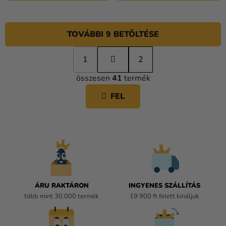
TOVÁBBI 9 BETÖLTÉSE
L
1
a
2
L
p
összesen
41
termék
o
I
z
S
FEL
á
T
s
A
I
R
Á
N
Y
Í
ÁRU RAKTÁRON
INGYENES SZÁLLÍTÁS
T
több mint 30.000 termék
19 900 ft felett kínáljuk
Á
S
E