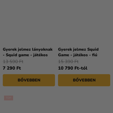
Gyerek jelmez lányoknak
Gyerek jelmez Squid
- Squid game - játékos
Game - játékos - fiú
13 590 Ft
15 390 Ft
7 290 Ft
10 790 Ft-tól
BŐVEBBEN
BŐVEBBEN
TOP