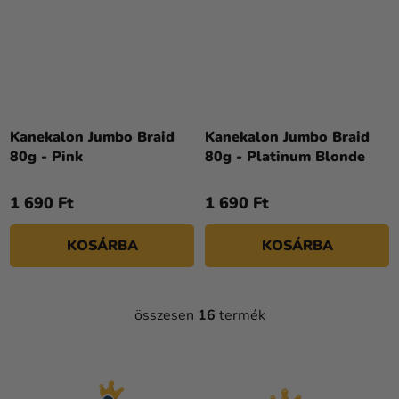
Kanekalon Jumbo Braid
Kanekalon Jumbo Braid
80g - Pink
80g - Platinum Blonde
1 690 Ft
1 690 Ft
KOSÁRBA
KOSÁRBA
összesen
16
termék
L
I
S
T