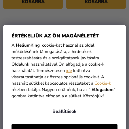
KOSÁRBA
KOSÁRBA
ÉRTÉKELJÜK AZ ÖN MAGÁNÉLETÉT
A
HeliumKing
cookie-kat használ az oldal
működésének támogatására, a hirdetések
testreszabására és a szolgáltatások javítására.
Oldalunk használatával Ön elfogadja a cookie-k
használatát. Természetesen
ide
kattintva
visszautasíthatja az összes opcionális cookie-t. A
Kanekalon Jumbo Braid
Kanekalon Jumbo Braid
használt sütikkel kapcsolatos részleteket a
Cookie-k
80g - Blue
80g - Brown
részben találja. Nagyon örülnénk, ha az "
Elfogadom
"
gombra kattintva elfogadja a sütiket. Köszönjük!
1 690 Ft
1 690 Ft
Beállítások
KOSÁRBA
KOSÁRBA