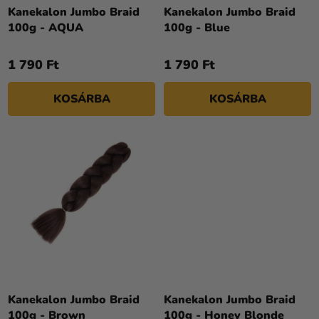
Kreatív
Z
Kanekalon Jumbo Braid
Kanekalon Jumbo Braid
kellékek
100g - AQUA
100g - Blue
É
S
Témák
1 790 Ft
1 790 Ft
E
Személyre
KOSÁRBA
KOSÁRBA
szabott
termékek
Kiárusítás
Rólunk
Kapcsolat
Kanekalon Jumbo Braid
Kanekalon Jumbo Braid
100g - Brown
100g - Honey Blonde