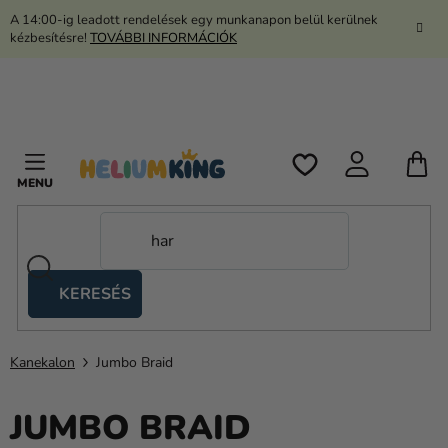
Ugrás
A 14:00-ig leadott rendelések egy munkanapon belül kerülnek
a
kézbesítésre!
TOVÁBBI INFORMÁCIÓK
fő
tartalomhoz
K
KERESÉS
Ollós
sátrak
Kanekalon
Jumbo Braid
Kanekalon
Hélium
JUMBO BRAID
és