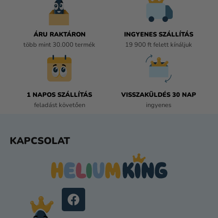
A
I
R
Á
ÁRU RAKTÁRON
INGYENES SZÁLLÍTÁS
N
több mint 30.000 termék
19 900 ft felett kínáljuk
Y
Í
T
Á
1 NAPOS SZÁLLÍTÁS
VISSZAKÜLDÉS 30 NAP
S
feladást követően
ingyenes
E
L
E
L
KAPCSOLAT
M
Á
E
B
I
L
É
C