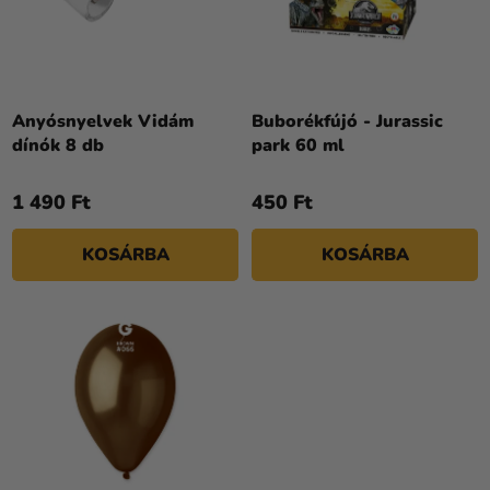
Á
E
Kreatív
J
N
kellékek
A
D
Témák
E
Z
Anyósnyelvek Vidám
Buborékfújó - Jurassic
Személyre
dínók 8 db
park 60 ml
É
szabott
S
termékek
1 490 Ft
450 Ft
E
Kiárusítás
KOSÁRBA
KOSÁRBA
Rólunk
Kapcsolat