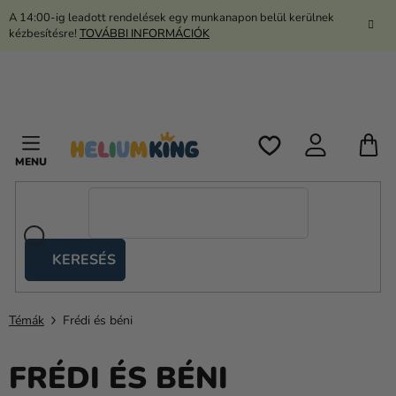
Ugrás
A 14:00-ig leadott rendelések egy munkanapon belül kerülnek
a
kézbesítésre!
TOVÁBBI INFORMÁCIÓK
fő
tartalomhoz
K
KERESÉS
Ollós
sátrak
Témák
Frédi és béni
Kanekalon
Hélium
FRÉDI ÉS BÉNI
és