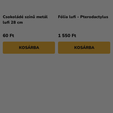
Csokoládé színű metál
Fólia lufi - Pterodactylus
lufi 28 cm
60 Ft
1 550 Ft
KOSÁRBA
KOSÁRBA