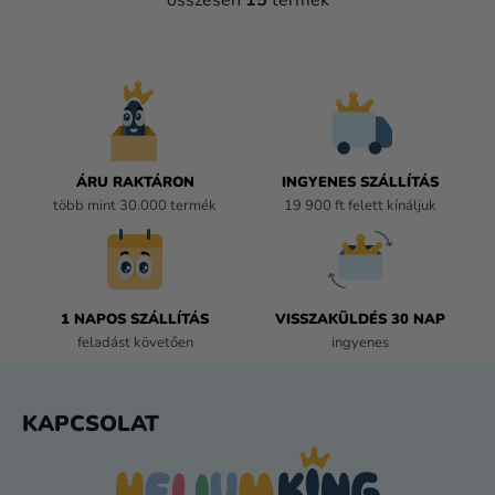
összesen
15
termék
L
I
S
T
A
I
R
Á
ÁRU RAKTÁRON
INGYENES SZÁLLÍTÁS
N
több mint 30.000 termék
19 900 ft felett kínáljuk
Y
Í
T
Á
1 NAPOS SZÁLLÍTÁS
VISSZAKÜLDÉS 30 NAP
S
feladást követően
ingyenes
E
L
E
L
KAPCSOLAT
M
Á
E
B
I
L