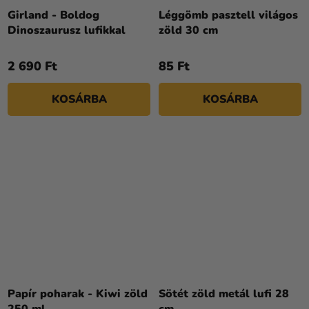
Girland - Boldog
Léggömb pasztell világos
Dinoszaurusz lufikkal
zöld 30 cm
2 690 Ft
85 Ft
KOSÁRBA
KOSÁRBA
Papír poharak - Kiwi zöld
Sötét zöld metál lufi 28
250 ml
cm