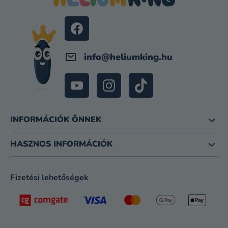
É
C
info
@
heliumking.hu
INFORMÁCIÓK ÖNNEK
HASZNOS INFORMÁCIÓK
Fizetési lehetőségek