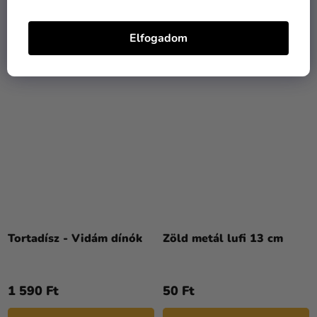
890 Ft
990 Ft
Elfogadom
KOSÁRBA
KOSÁRBA
Tortadísz - Vidám dínók
Zöld metál lufi 13 cm
1 590 Ft
50 Ft