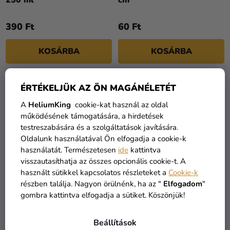
390 Ft
60 Ft
KOSÁRBA
KOSÁRBA
ÉRTÉKELJÜK AZ ÖN MAGÁNÉLETÉT
TOP
ECO FRIENDLY
A
HeliumKing
cookie-kat használ az oldal
működésének támogatására, a hirdetések
testreszabására és a szolgáltatások javítására.
Oldalunk használatával Ön elfogadja a cookie-k
használatát. Természetesen
ide
kattintva
visszautasíthatja az összes opcionális cookie-t. A
használt sütikkel kapcsolatos részleteket a
Cookie-k
részben találja. Nagyon örülnénk, ha az "
Elfogadom
"
gombra kattintva elfogadja a sütiket. Köszönjük!
Tányérok Vidám dínók
Torta Topper -
22,8 cm
Dinoszaurusz 10,5 - 20
cm
Beállítások