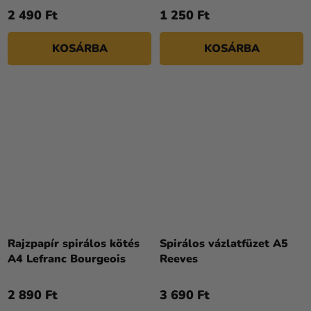
2 490 Ft
1 250 Ft
KOSÁRBA
KOSÁRBA
Rajzpapír spirálos kötés
Spirálos vázlatfüzet A5
A4 Lefranc Bourgeois
Reeves
2 890 Ft
3 690 Ft