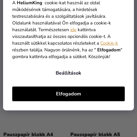
A
HeliumKing
cookie-kat használ az oldal
működésének támogatására, a hirdetések
Fekete rajzlaptömb A3
Fekete rajzlaptömb A4
testreszabására és a szolgáltatások javítására.
Lefranc Bourgeois
Lefranc Bourgeois
Oldalunk használatával Ön elfogadja a cookie-k
használatát. Természetesen
ide
kattintva
3 690 Ft
2 150 Ft
visszautasíthatja az összes opcionális cookie-t. A
használt sütikkel kapcsolatos részleteket a
Cookie-k
KOSÁRBA
KOSÁRBA
részben találja. Nagyon örülnénk, ha az "
Elfogadom
"
gombra kattintva elfogadja a sütiket. Köszönjük!
Beállítások
Elfogadom
Pauszpapír blokk A4
Pauszpapír blokk A5