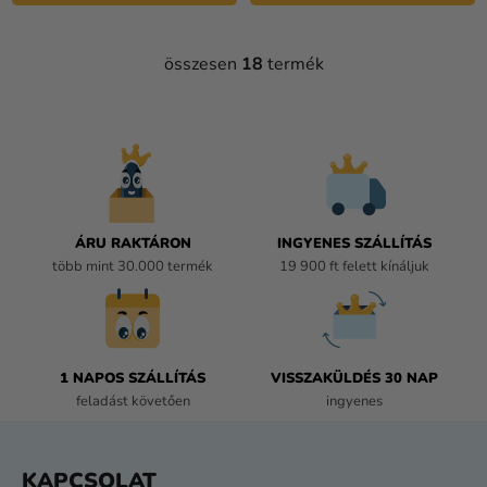
összesen
18
termék
L
I
S
T
A
I
R
Á
ÁRU RAKTÁRON
INGYENES SZÁLLÍTÁS
N
több mint 30.000 termék
19 900 ft felett kínáljuk
Y
Í
T
Á
1 NAPOS SZÁLLÍTÁS
VISSZAKÜLDÉS 30 NAP
S
feladást követően
ingyenes
E
L
E
L
KAPCSOLAT
M