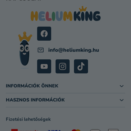
Á
E
B
I
L
É
C
info
@
heliumking.hu
INFORMÁCIÓK ÖNNEK
HASZNOS INFORMÁCIÓK
Fizetési lehetőségek