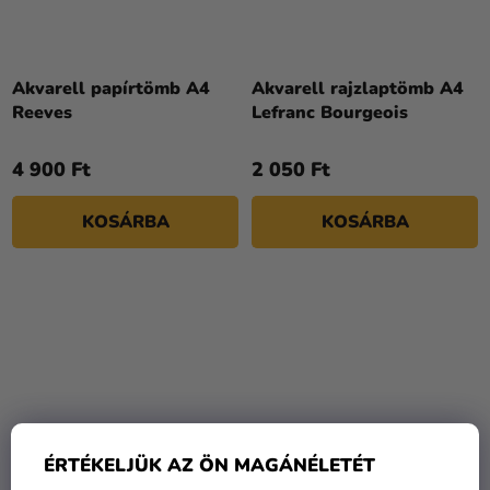
Akvarell papírtömb A4
Akvarell rajzlaptömb A4
Reeves
Lefranc Bourgeois
4 900 Ft
2 050 Ft
KOSÁRBA
KOSÁRBA
ÉRTÉKELJÜK AZ ÖN MAGÁNÉLETÉT