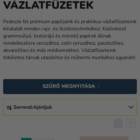
VÁZLATFÜZETEK
Lufik
Esküvő
Fedezze fel prémium papírjaink és praktikus vázlatfüzeteink
kínálatát minden rajz- és festéstechnikához. Különböző
Party
grammsúlyú, textúrájú és méretű papírok állnak
Dekoráció
rendelkezésre ceruzához, szén ceruzához, pasztellhez,
és
akvarellhez és más médiumokhoz. Vázlatfüzeteink
kiegészítők
tökéletes társak utazáshoz és műtermi munkához egyaránt
Jelmezek
T
E
Ruházat
SZŰRŐ MEGNYITÁSA
R
Sütés
M
T
É
Újdonság
Sorrend:
Ajánljuk
E
K
R
Ajándékok
E
M
K
Ünnepek
É