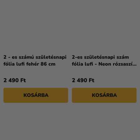
2 - es számú születésnapi
2-es születésnapi szám
fólia lufi fehér 86 cm
fólia lufi - Neon rózsaszín
86 cm
2 490 Ft
2 490 Ft
KOSÁRBA
KOSÁRBA