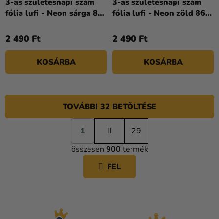
3-as születésnapi szám
3-as születésnapi szám
fólia lufi - Neon sárga 86
fólia lufi - Neon zöld 86
cm
cm
2 490 Ft
2 490 Ft
KOSÁRBA
KOSÁRBA
TOVÁBBI 32 BETÖLTÉSE
L
1
a
29
L
p
összesen
900
termék
o
I
z
S
FEL
á
T
s
A
I
R
Á