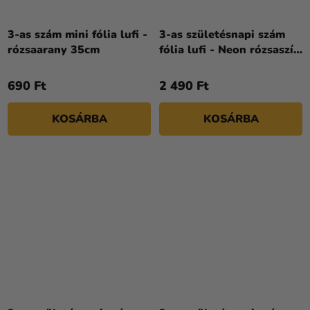
3-as szám mini fólia lufi -
3-as születésnapi szám
rózsaarany 35cm
fólia lufi - Neon rózsaszín
86 cm
690 Ft
2 490 Ft
KOSÁRBA
KOSÁRBA