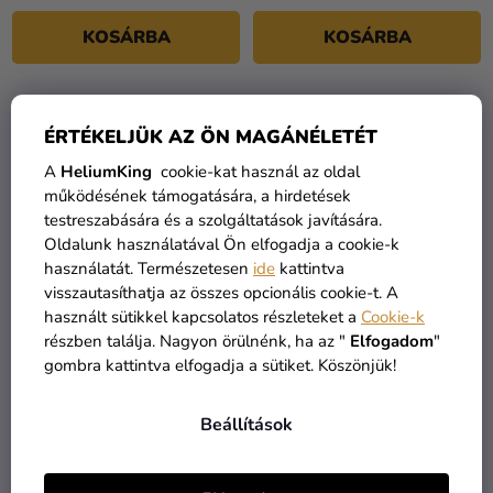
KOSÁRBA
KOSÁRBA
ÉRTÉKELJÜK AZ ÖN MAGÁNÉLETÉT
A
HeliumKing
cookie-kat használ az oldal
működésének támogatására, a hirdetések
testreszabására és a szolgáltatások javítására.
Oldalunk használatával Ön elfogadja a cookie-k
használatát. Természetesen
ide
kattintva
visszautasíthatja az összes opcionális cookie-t. A
használt sütikkel kapcsolatos részleteket a
Cookie-k
részben találja. Nagyon örülnénk, ha az "
Elfogadom
"
0-ás születésnapi szám
1-es midi szám fólia lufi -
gombra kattintva elfogadja a sütiket. Köszönjük!
fólia lufi - világos
Mancs őrjárat 66 cm
rózsaszín 72 cm
Beállítások
2 490 Ft
2 490 Ft
KOSÁRBA
KOSÁRBA