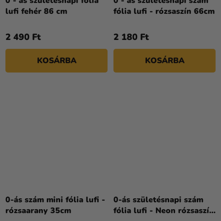
0 - ás születésnapi fólia
0 - ás születésnapi szám
lufi fehér 86 cm
fólia lufi - rózsaszín 66cm
2 490 Ft
2 180 Ft
KOSÁRBA
KOSÁRBA
0-ás szám mini fólia lufi -
0-ás születésnapi szám
rózsaarany 35cm
fólia lufi - Neon rózsaszín