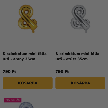
L
Kreatív
K
I
kellékek
E
S
K
Témák
T
R
Á
Személyre
E
J
szabott
N
A
termékek
D
E
Kiárusítás
Z
& szimbólum mini fólia
& szimbólum mini fólia
lufi - arany 35cm
lufi - ezüst 35cm
Rólunk
É
S
Kapcsolat
790 Ft
790 Ft
E
KOSÁRBA
KOSÁRBA
KIÁRUSÍTÁS