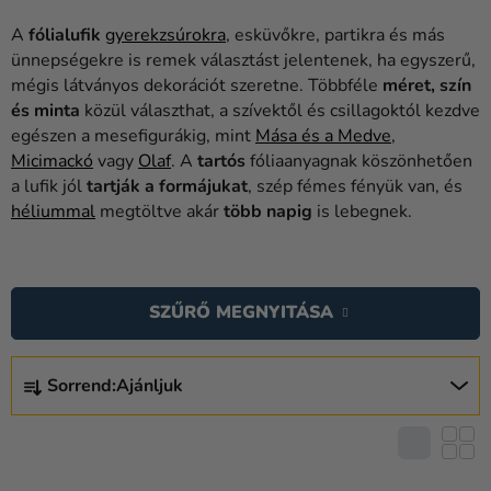
Lufik
A
fólialufik
gyerekzsúrokra
, esküvőkre, partikra és más
Esküvő
ünnepségekre is remek választást jelentenek, ha egyszerű,
mégis látványos dekorációt szeretne. Többféle
méret, szín
Party
és minta
közül választhat, a szívektől és csillagoktól kezdve
egészen a mesefigurákig, mint
Mása és a Medve
,
Dekoráció
Micimackó
vagy
Olaf
. A
tartós
fóliaanyagnak köszönhetően
és
a lufik jól
tartják a formájukat
, szép fémes fényük van, és
kiegészítők
héliummal
megtöltve akár
több napig
is lebegnek.
Jelmezek
T
Ruházat
E
SZŰRŐ MEGNYITÁSA
R
Sütés
M
T
Újdonság
É
Sorrend:
Ajánljuk
E
K
Ajándékok
R
E
M
Ünnepek
K
É