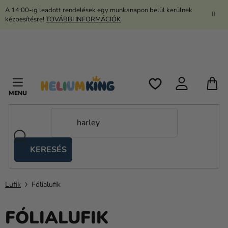
Ugrás
A 14:00-ig leadott rendelések egy munkanapon belül kerülnek
a
kézbesítésre!
TOVÁBBI INFORMÁCIÓK
fő
tartalomhoz
K
KERESÉS
Ollós
sátrak
Lufik
Fólialufik
Kanekalon
Hélium
FÓLIALUFIK
és