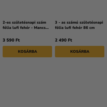
2-es születésnapi szám
3 - as számú születésnapi
fólia lufi fehér - Mancs
fólia lufi fehér 86 cm
őrjárat 72 cm
3 590 Ft
2 490 Ft
KOSÁRBA
KOSÁRBA