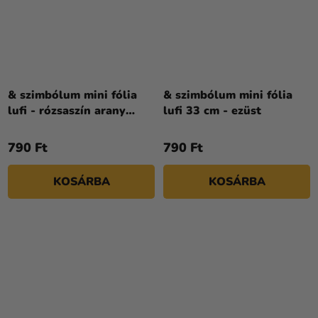
& szimbólum mini fólia
& szimbólum mini fólia
lufi - rózsaszín arany
lufi 33 cm - ezüst
35cm
790 Ft
790 Ft
KOSÁRBA
KOSÁRBA