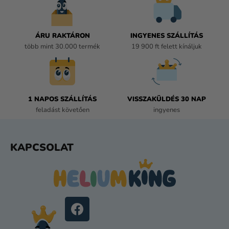
N
Y
Í
ÁRU RAKTÁRON
INGYENES SZÁLLÍTÁS
T
több mint 30.000 termék
19 900 ft felett kínáljuk
Á
S
E
L
E
1 NAPOS SZÁLLÍTÁS
VISSZAKÜLDÉS 30 NAP
M
feladást követően
ingyenes
E
I
L
KAPCSOLAT
Á
B
L
É
C