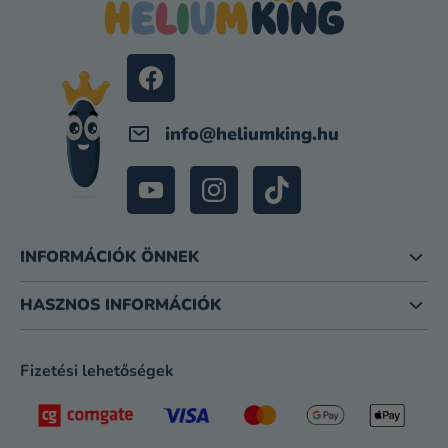
I
L
É
C
info
@
heliumking.hu
INFORMÁCIÓK ÖNNEK
HASZNOS INFORMÁCIÓK
Fizetési lehetőségek