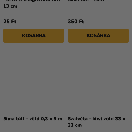
13 cm
25 Ft
350 Ft
KOSÁRBA
KOSÁRBA
Sima tüll - zöld 0,3 x 9 m
Szalvéta - kiwi zöld 33 x
33 cm