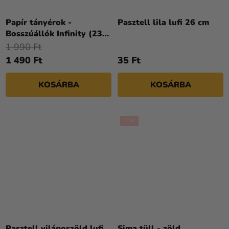
Papír tányérok -
Pasztell lila lufi 26 cm
Bosszúállók Infinity (23
cm)
1 990 Ft
1 490 Ft
35 Ft
KOSÁRBA
KOSÁRBA
TOP
Pasztell világoszöld lufi
Sima tüll - zöld