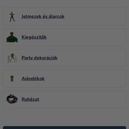
Lufik
Esküvő
Jelmezek és álarcok
Party
Kiegészítők
Dekoráció
és
kiegészítők
Party dekorációk
Jelmezek
Ruházat
Ajándékok
Sütés
Újdonság
Ruházat
Ajándékok
T
Ünnepek