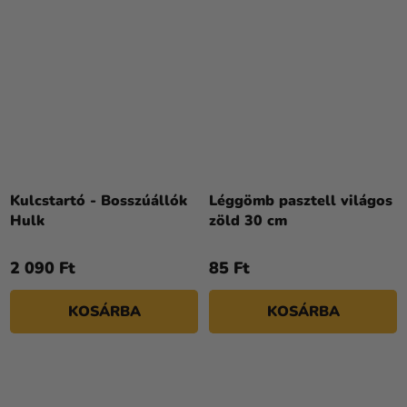
Kulcstartó - Bosszúállók
Léggömb pasztell világos
Hulk
zöld 30 cm
2 090 Ft
85 Ft
KOSÁRBA
KOSÁRBA