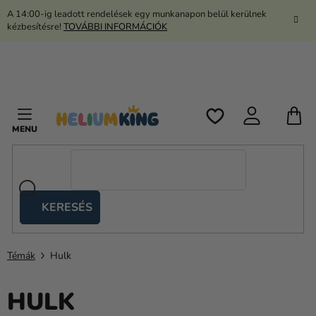
Ugrás
A 14:00-ig leadott rendelések egy munkanapon belül kerülnek
a
kézbesítésre!
TOVÁBBI INFORMÁCIÓK
fő
tartalomhoz
K
KERESÉS
Ollós
sátrak
Témák
Hulk
Kanekalon
Hélium
HULK
és