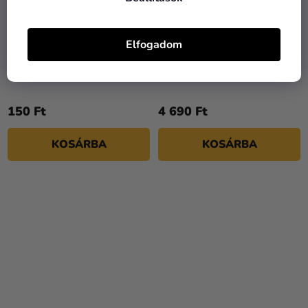
Elfogadom
Metál lufi - lila 33 cm
Óriási hélium lufi -
Bosszúállók 71 cm
150 Ft
4 690 Ft
KOSÁRBA
KOSÁRBA