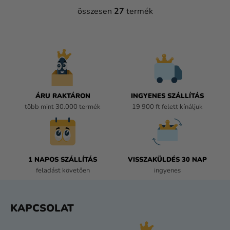
összesen
27
termék
L
I
S
T
A
I
R
Á
ÁRU RAKTÁRON
INGYENES SZÁLLÍTÁS
N
több mint 30.000 termék
19 900 ft felett kínáljuk
Y
Í
T
Á
1 NAPOS SZÁLLÍTÁS
VISSZAKÜLDÉS 30 NAP
S
feladást követően
ingyenes
E
L
E
L
KAPCSOLAT
M
Á
E
B