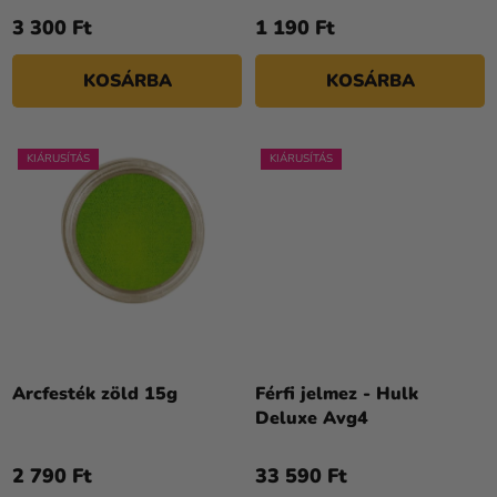
S
3 300 Ft
1 190 Ft
E
KOSÁRBA
KOSÁRBA
KIÁRUSÍTÁS
KIÁRUSÍTÁS
Arcfesték zöld 15g
Férfi jelmez - Hulk
Deluxe Avg4
2 790 Ft
33 590 Ft