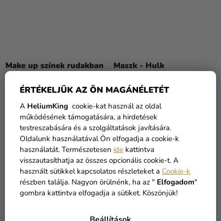
Make up színek rudakban
Maszk - Hulk
- Zöld
ÉRTÉKELJÜK AZ ÖN MAGÁNÉLETÉT
790 Ft
4 385 Ft
A
HeliumKing
cookie-kat használ az oldal
működésének támogatására, a hirdetések
KOSÁRBA
KOSÁRBA
testreszabására és a szolgáltatások javítására.
Oldalunk használatával Ön elfogadja a cookie-k
használatát. Természetesen
ide
kattintva
visszautasíthatja az összes opcionális cookie-t. A
használt sütikkel kapcsolatos részleteket a
Cookie-k
részben találja. Nagyon örülnénk, ha az "
Elfogadom
"
gombra kattintva elfogadja a sütiket. Köszönjük!
Beállítások