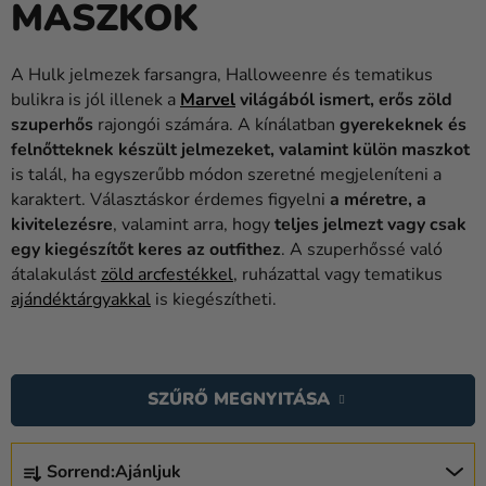
MASZKOK
Lufik
Esküvő
A Hulk jelmezek farsangra, Halloweenre és tematikus
bulikra is jól illenek a
Marvel
világából ismert, erős zöld
Party
szuperhős
rajongói számára. A kínálatban
gyerekeknek és
Dekoráció
felnőtteknek készült jelmezeket, valamint külön maszkot
és
is talál, ha egyszerűbb módon szeretné megjeleníteni a
kiegészítők
karaktert. Választáskor érdemes figyelni
a méretre, a
kivitelezésre
, valamint arra, hogy
teljes jelmezt vagy csak
Jelmezek
egy kiegészítőt keres az outfithez
. A szuperhőssé való
átalakulást
zöld arcfestékkel
, ruházattal vagy tematikus
Ruházat
ajándéktárgyakkal
is kiegészítheti.
Sütés
T
Újdonság
E
SZŰRŐ MEGNYITÁSA
R
Ajándékok
M
T
Ünnepek
É
Sorrend:
Ajánljuk
E