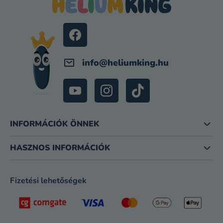
L
É
C
info
@
heliumking.hu
INFORMÁCIÓK ÖNNEK
HASZNOS INFORMÁCIÓK
Fizetési lehetőségek