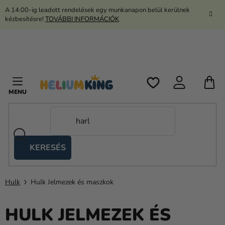
Ugrás
A 14:00-ig leadott rendelések egy munkanapon belül kerülnek
a
kézbesítésre!
TOVÁBBI INFORMÁCIÓK
fő
tartalomhoz
K
KERESÉS
Ollós
sátrak
Hulk
Hulk Jelmezek és maszkok
Kanekalon
Hélium
HULK JELMEZEK ÉS
és