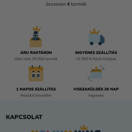
összesen
4
termék
L
I
S
T
A
I
R
Á
ÁRU RAKTÁRON
INGYENES SZÁLLÍTÁS
N
több mint 30.000 termék
19 900 ft felett kínáljuk
Y
Í
T
Á
1 NAPOS SZÁLLÍTÁS
VISSZAKÜLDÉS 30 NAP
S
feladást követően
ingyenes
E
L
E
L
KAPCSOLAT
M
Á
E
B
I