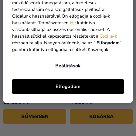
működésének támogatására, a hirdetések
testreszabására és a szolgáltatások javítására.
Oldalunk használatával Ön elfogadja a cookie-k
használatát. Természetesen
ide
kattintva
visszautasíthatja az összes opcionális cookie-t. A
használt sütikkel kapcsolatos részleteket a
Cookie-k
részben találja. Nagyon örülnénk, ha az "
Elfogadom
"
gombra kattintva elfogadja a sütiket. Köszönjük!
Beállítások
Gyermek jelmez - Hulk
Maszk - Hulk
Elfogadom
19 890 Ft
4 385 Ft
BŐVEBBEN
KOSÁRBA