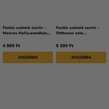
Festés számok szerin -
Festés számok szerin -
Monroe Hollywoodban
Otthonos este
©art_selena_ua 30 x 40
©dragonfly_kc 40 x 40 cm
cm
4 990 Ft
5 390 Ft
KOSÁRBA
KOSÁRBA