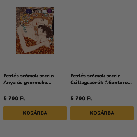
Festés számok szerin -
Festés számok szerin -
Anya és gyermeke
Csillagszórók ©Santoro
©Gustav Klimt 40 x 50
Gorjuss 30 x 40 cm
cm
5 790 Ft
5 790 Ft
KOSÁRBA
KOSÁRBA