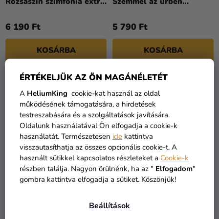
Rózsaszín szimfónia extra
Szemmel az űrben
metál színekkel
©art_selena_ua 40 x 50
©art_selena_ua 40 x 50
cm
6 190 Ft
5 790 Ft
cm
KOSÁRBA
KOSÁRBA
ÉRTÉKELJÜK AZ ÖN MAGÁNÉLETÉT
A
HeliumKing
cookie-kat használ az oldal
működésének támogatására, a hirdetések
testreszabására és a szolgáltatások javítására.
Oldalunk használatával Ön elfogadja a cookie-k
használatát. Természetesen
ide
kattintva
visszautasíthatja az összes opcionális cookie-t. A
használt sütikkel kapcsolatos részleteket a
Cookie-k
részben találja. Nagyon örülnénk, ha az "
Elfogadom
"
gombra kattintva elfogadja a sütiket. Köszönjük!
Festés számok szerin -
Festés számok szerin -
Tavaszi eső
Tiszta Erő ©art_selena_ua
Beállítások
©art_selena_ua 30 x 40
30 x 40 cm