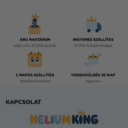
I
R
Á
N
Y
Í
ÁRU RAKTÁRON
INGYENES SZÁLLÍTÁS
T
több mint 30.000 termék
19 900 ft felett kínáljuk
Á
S
E
L
E
1 NAPOS SZÁLLÍTÁS
VISSZAKÜLDÉS 30 NAP
M
feladást követően
ingyenes
E
I
L
KAPCSOLAT
Á
B
L
É