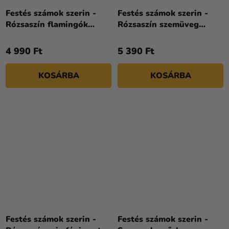
Festés számok szerin -
Festés számok szerin -
Rózsaszín flamingók
Rózsaszín szemüveg
©art_selena_ua 30 x 40
©Katya Dudnik 40 x 40
cm
cm
4 990 Ft
5 390 Ft
KOSÁRBA
KOSÁRBA
Festés számok szerin -
Festés számok szerin -