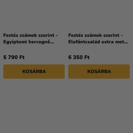
Festés számok szerint -
Festés számok szerint -
Egyiptomi hercegnő
Elefántcsalád extra metál
©art_selena_ua 40 x 50
színekkel art_selena_ua
cm
40 x 50 cm
5 790 Ft
6 350 Ft
KOSÁRBA
KOSÁRBA