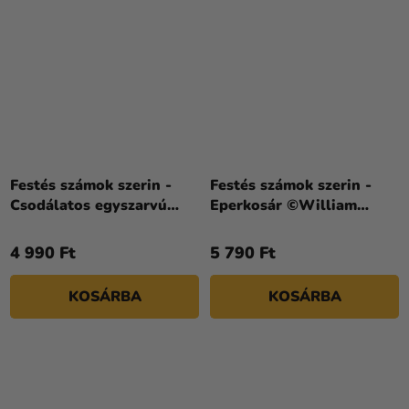
Festés számok szerin -
Festés számok szerin -
Csodálatos egyszarvú
Eperkosár ©William
©Elena Schweitzer 30 x
Hammer 40 x 50 cm
40 cm
4 990 Ft
5 790 Ft
KOSÁRBA
KOSÁRBA