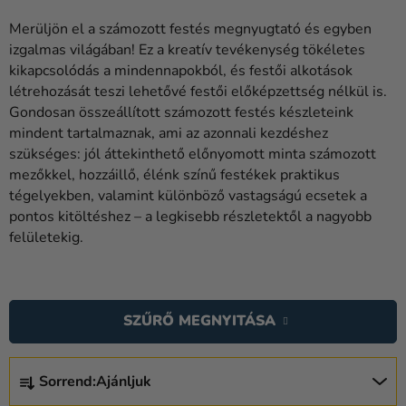
Lufik
Merüljön el a számozott festés megnyugtató és egyben
Esküvő
izgalmas világában! Ez a kreatív tevékenység tökéletes
kikapcsolódás a mindennapokból, és festői alkotások
Party
létrehozását teszi lehetővé festői előképzettség nélkül is.
Gondosan összeállított számozott festés készleteink
Dekoráció
mindent tartalmaznak, ami az azonnali kezdéshez
és
szükséges: jól áttekinthető előnyomott minta számozott
kiegészítők
mezőkkel, hozzáillő, élénk színű festékek praktikus
tégelyekben, valamint különböző vastagságú ecsetek a
Jelmezek
pontos kitöltéshez – a legkisebb részletektől a nagyobb
Ruházat
felületekig.
Sütés
T
E
Újdonság
SZŰRŐ MEGNYITÁSA
R
Ajándékok
M
T
É
Sorrend:
Ajánljuk
Ünnepek
E