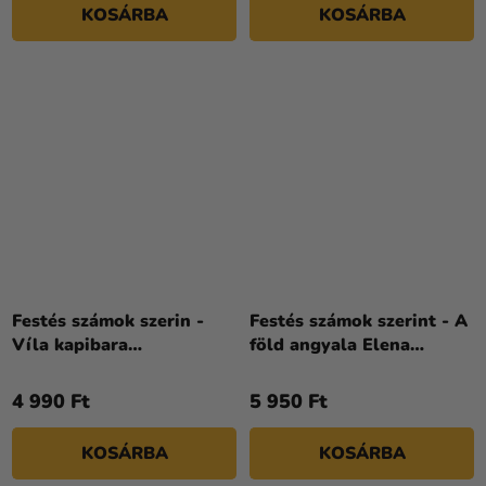
KOSÁRBA
KOSÁRBA
Festés számok szerin -
Festés számok szerint - A
Víla kapibara
föld angyala Elena
©art_selena_ua 30 x 30
Schweitzer 30 x 40 cm
cm
4 990 Ft
5 950 Ft
KOSÁRBA
KOSÁRBA