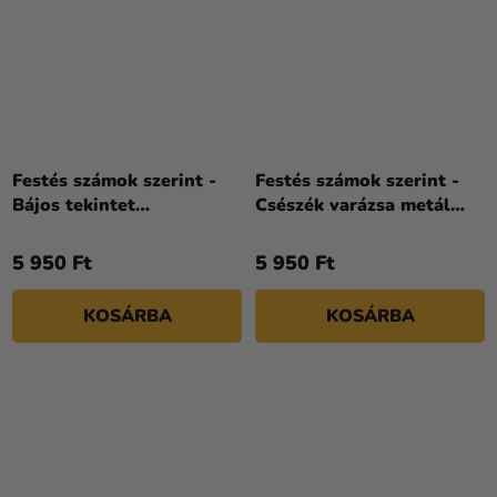
Festés számok szerint -
Festés számok szerint -
Bájos tekintet
Csészék varázsa metál
art_selena_ua 40 x 50 cm
színekkel art_selena_ua
30 x 40 cm
5 950 Ft
5 950 Ft
KOSÁRBA
KOSÁRBA