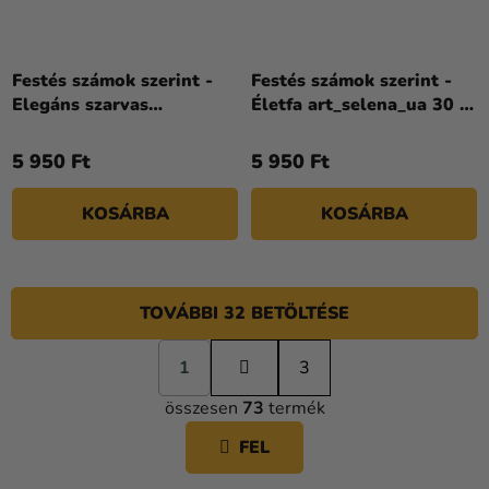
Festés számok szerint -
Festés számok szerint -
Elegáns szarvas
Életfa art_selena_ua 30 x
art_selena_ua 40 x 50 cm
40 cm
5 950 Ft
5 950 Ft
KOSÁRBA
KOSÁRBA
TOVÁBBI 32 BETÖLTÉSE
L
1
a
3
L
p
összesen
73
termék
o
I
z
S
FEL
á
T
s
A