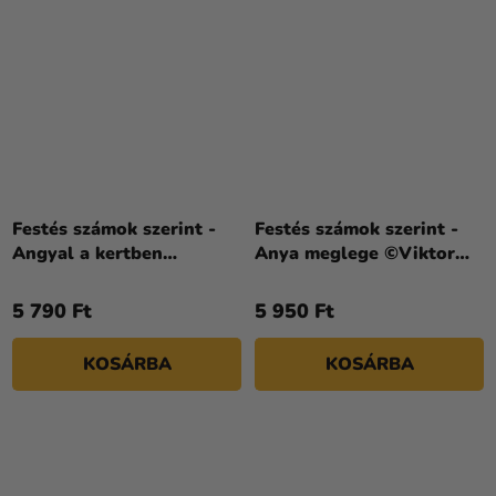
Festés számok szerint -
Festés számok szerint -
Angyal a kertben
Anya meglege ©Viktor
©art_selena_ua 40 x 50
Khomyak 40 x 50 cm
cm
5 790 Ft
5 950 Ft
KOSÁRBA
KOSÁRBA