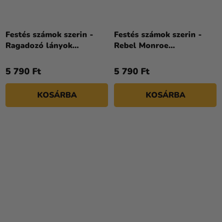
Festés számok szerin -
Festés számok szerin -
Ragadozó lányok
Rebel Monroe
©art_selena_ua 40 x 50
©art_selena_ua 40 x 50
cm
cm
5 790 Ft
5 790 Ft
KOSÁRBA
KOSÁRBA