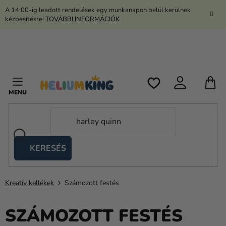
Ugrás
A 14:00-ig leadott rendelések egy munkanapon belül kerülnek
a
kézbesítésre!
TOVÁBBI INFORMÁCIÓK
fő
tartalomhoz
K
KERESÉS
Ollós
sátrak
Kreatív kellékek
Számozott festés
Kanekalon
Hélium
SZÁMOZOTT FESTÉS
és