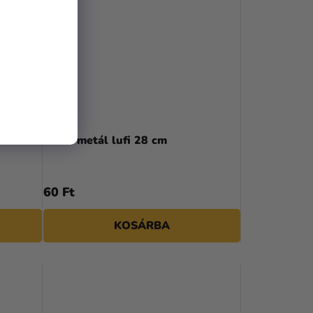
fi 28 cm
Ezüst metál lufi 28 cm
60 Ft
KOSÁRBA