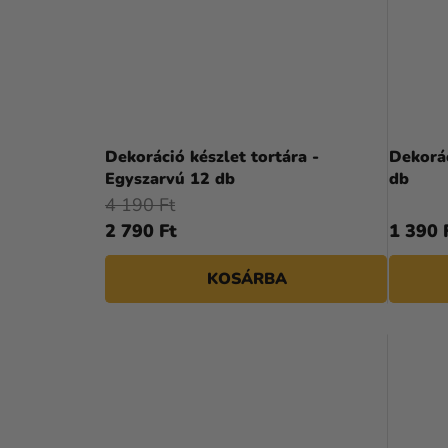
Dekoráció készlet tortára -
Dekorác
Egyszarvú 12 db
db
4 190 Ft
2 790 Ft
1 390 
KOSÁRBA