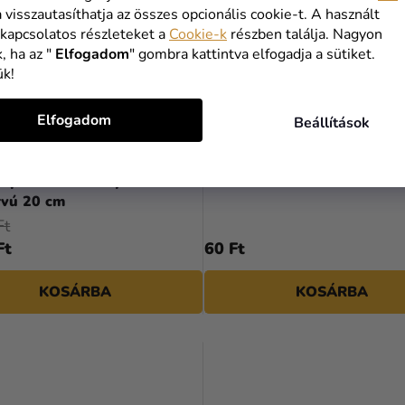
a visszautasíthatja az összes opcionális cookie-t. A használt
 kapcsolatos részleteket a
Cookie-k
részben találja. Nagyon
, ha az "
Elfogadom
" gombra kattintva elfogadja a sütiket.
ük!
Elfogadom
Beállítások
apír - Szivárvány és
Elefántcsont színű metál lu
rvú 20 cm
Ft
Ft
60 Ft
KOSÁRBA
KOSÁRBA