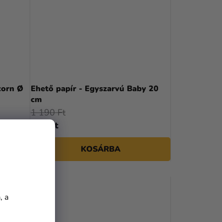
corn Ø
Ehető papír - Egyszarvú Baby 20
cm
1 190 Ft
790 Ft
KOSÁRBA
, a