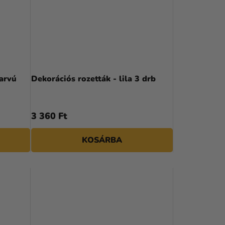
arvú
Dekorációs rozetták - lila 3 drb
3 360 Ft
KOSÁRBA