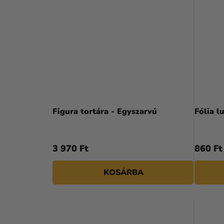
Figura tortára - Egyszarvú
Fólia l
3 970 Ft
860 Ft
KOSÁRBA