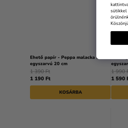
kattintv
sütikkel
örülnénk
Köszönj
Ehető papír - Peppa malacka és
Ehető p
egyszarvú 20 cm
egysza
1 390 Ft
1 990 
1 190 Ft
1 590 
KOSÁRBA