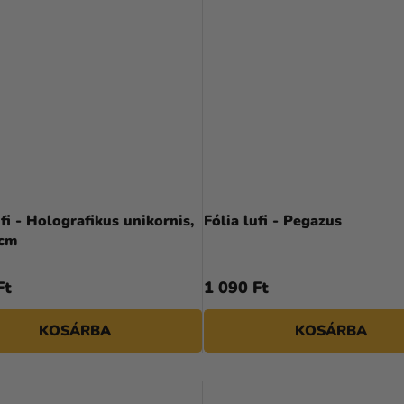
ufi - Holografikus unikornis,
Fólia lufi - Pegazus
 cm
Ft
1 090 Ft
KOSÁRBA
KOSÁRBA