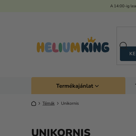
Ugrás
A 14:00-ig le
a
fő
tartalomhoz
KE
Termékajánlat
Kezdőlap
Témák
Unikornis
UNIKORNIS