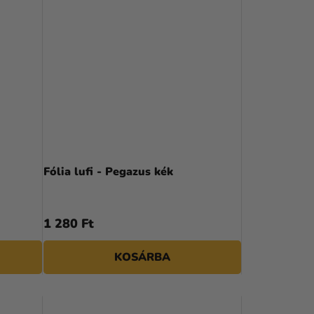
Fólia lufi - Pegazus kék
1 280 Ft
KOSÁRBA