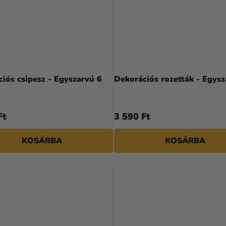
iós csipesz - Egyszarvú 6
Dekorációs rozetták - Egysz
Ft
3 590 Ft
KOSÁRBA
KOSÁRBA