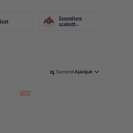
Személyre
ázat
szabott
dekorációk
T
Sorrend:
Ajánljuk
E
R
TOP
M
É
K
E