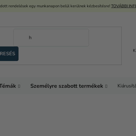
adott rendelések egy munkanapon belül kerülnek kézbesítésre!
TOVÁBBI IN
K
RESÉS
Témák
Személyre szabott termékek
Kiárusít