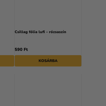
K
R
E
N
Csillag fólia lufi - rózsaszín
D
E
590 Ft
Z
KOSÁRBA
É
S
E