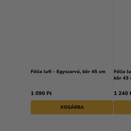
Fólia lufi - Egyszarvú, kör 45 cm
Fólia l
kör 43
1 090 Ft
1 240 
KOSÁRBA