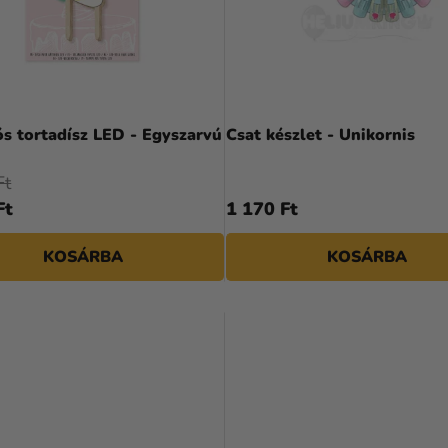
s tortadísz LED - Egyszarvú
Csat készlet - Unikornis
Ft
Ft
1 170 Ft
KOSÁRBA
KOSÁRBA