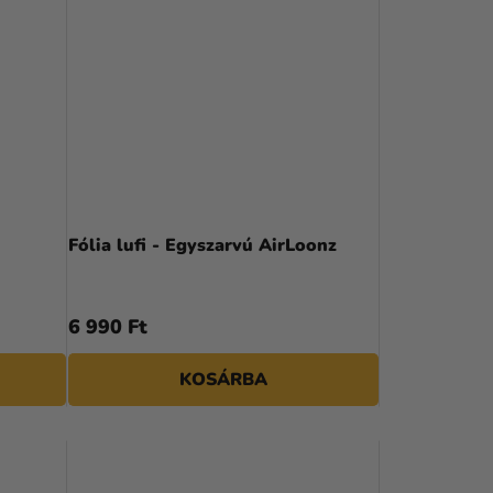
Fólia lufi - Egyszarvú AirLoonz
6 990 Ft
KOSÁRBA