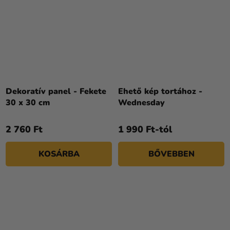
Dekoratív panel - Fekete
Ehető kép tortához -
30 x 30 cm
Wednesday
2 760 Ft
1 990 Ft-tól
KOSÁRBA
BŐVEBBEN