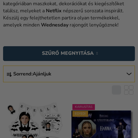
kategóriában maszkokat, dekorációkat és kiegészítőket
Kreatív
találsz, melyeket a
Netflix
népszerű sorozata inspirált.
kellékek
Készülj egy felejthetetlen partira olyan termékekkel,
Témák
amelyek minden
Wednesday
rajongót lenyűgöznek!
Személyre
T
szabott
E
termékek
SZŰRŐ MEGNYITÁSA
R
Kiárusítás
M
T
É
Sorrend:
Ajánljuk
Rólunk
E
K
R
Kapcsolat
E
M
K
É
L
K
KIÁRUSÍTÁS
I
EGYEDI
E
S
K
T
R