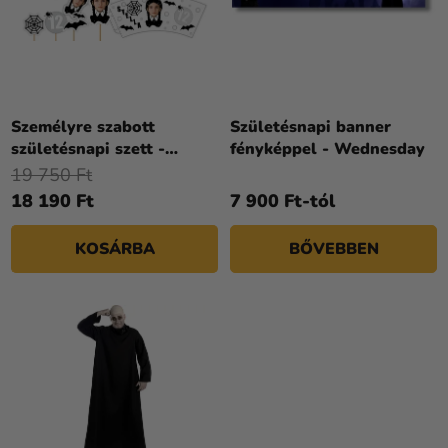
Á
E
J
N
A
D
E
Z
Személyre szabott
Születésnapi banner
É
születésnapi szett -
fényképpel - Wednesday
S
Wednesday
19 750 Ft
E
18 190 Ft
7 900 Ft-tól
KOSÁRBA
BŐVEBBEN