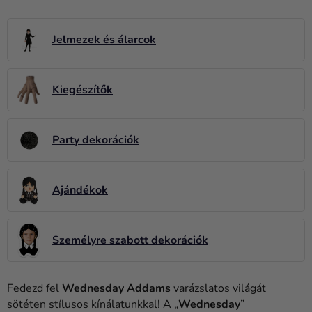
Lufik
Esküvő
Jelmezek és álarcok
Party
Kiegészítők
Dekoráció
és
kiegészítők
Party dekorációk
Jelmezek
Ruházat
Ajándékok
Sütés
Újdonság
Személyre szabott dekorációk
Ajándékok
Fedezd fel
Wednesday Addams
varázslatos világát
Ünnepek
sötéten stílusos kínálatunkkal! A „
Wednesday
”