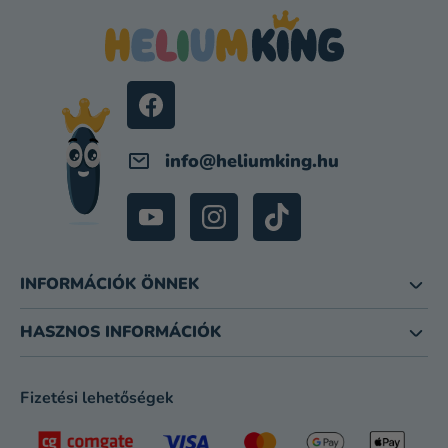
B
L
É
C
info
@
heliumking.hu
INFORMÁCIÓK ÖNNEK
HASZNOS INFORMÁCIÓK
Fizetési lehetőségek