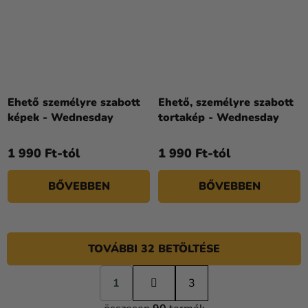
Ehető személyre szabott
Ehető, személyre szabott
képek - Wednesday
tortakép - Wednesday
1 990 Ft-tól
1 990 Ft-tól
BŐVEBBEN
BŐVEBBEN
TOVÁBBI 32 BETÖLTÉSE
L
1
a
3
L
p