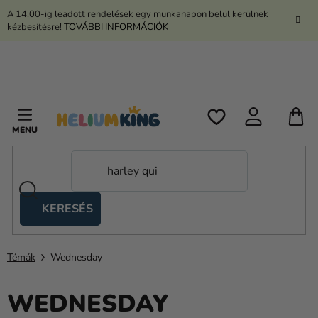
Ugrás
A 14:00-ig leadott rendelések egy munkanapon belül kerülnek
a
kézbesítésre!
TOVÁBBI INFORMÁCIÓK
fő
tartalomhoz
K
KERESÉS
Ollós
sátrak
Témák
Wednesday
Kanekalon
Hélium
WEDNESDAY
és