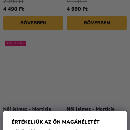
7 490 Ft
9 190 Ft
4 490 Ft
4 990 Ft
BŐVEBBEN
BŐVEBBEN
KIÁRUSÍTÁS
Női jelmez - Morticia
Női jelmez - Morticia
Addams
Addams ruha
ÉRTÉKELJÜK AZ ÖN MAGÁNÉLETÉT
13 990 Ft