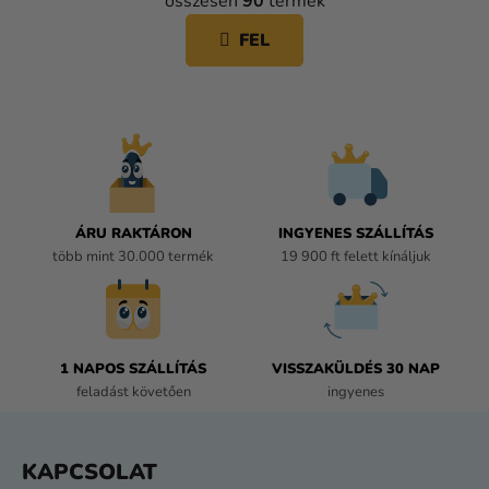
összesen
90
termék
o
I
z
S
FEL
á
T
s
A
I
R
Á
N
Y
Í
ÁRU RAKTÁRON
INGYENES SZÁLLÍTÁS
T
több mint 30.000 termék
19 900 ft felett kínáljuk
Á
S
E
L
E
1 NAPOS SZÁLLÍTÁS
VISSZAKÜLDÉS 30 NAP
M
feladást követően
ingyenes
E
I
L
KAPCSOLAT
Á