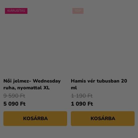
KIÁRUSÍTÁS
TOP
Női jelmez- Wednesday
Hamis vér tubusban 20
ruha, nyomattal XL
ml
9 590 Ft
1 190 Ft
5 090 Ft
1 090 Ft
KOSÁRBA
KOSÁRBA