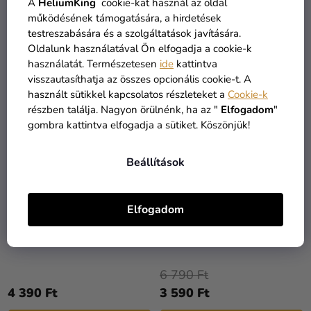
8 390 Ft
9 690 Ft
A
HeliumKing
cookie-kat használ az oldal
működésének támogatására, a hirdetések
testreszabására és a szolgáltatások javítására.
BŐVEBBEN
BŐVEBBEN
Oldalunk használatával Ön elfogadja a cookie-k
használatát. Természetesen
ide
kattintva
visszautasíthatja az összes opcionális cookie-t. A
KIÁRUSÍTÁS
KIÁRUSÍTÁS
használt sütikkel kapcsolatos részleteket a
Cookie-k
részben találja. Nagyon örülnénk, ha az "
Elfogadom
"
gombra kattintva elfogadja a sütiket. Köszönjük!
Beállítások
Elfogadom
Női jelmez - Morticia ruha
Női jelmez - Wednesday
6 790 Ft
4 390 Ft
3 590 Ft