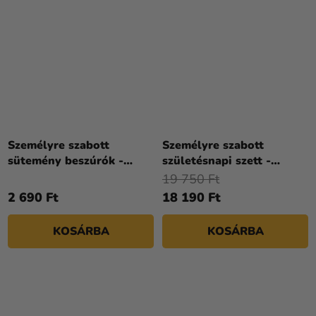
Személyre szabott
Személyre szabott
sütemény beszúrók -
születésnapi szett -
Repülős buli
Repülős buli
19 750 Ft
2 690 Ft
18 190 Ft
KOSÁRBA
KOSÁRBA