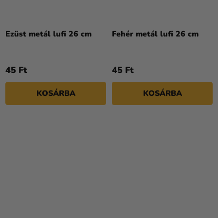
A
A
termék
termék
átlagos
átlagos
Ezüst metál lufi 26 cm
Fehér metál lufi 26 cm
értékelése
értékelése
5-
5-
ből
ből
45 Ft
45 Ft
4,5
5,0
csillag.
csillag.
KOSÁRBA
KOSÁRBA