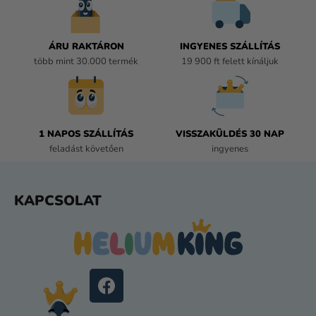
I
R
Á
ÁRU RAKTÁRON
INGYENES SZÁLLÍTÁS
N
több mint 30.000 termék
19 900 ft felett kínáljuk
Y
Í
T
Á
1 NAPOS SZÁLLÍTÁS
VISSZAKÜLDÉS 30 NAP
S
feladást követően
ingyenes
E
L
E
L
KAPCSOLAT
M
Á
E
B
I
L
É
C