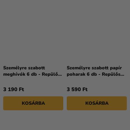
Személyre szabott
Személyre szabott papír
meghívók 6 db - Repülős
poharak 6 db - Repülős
buli
buli
3 190 Ft
3 590 Ft
KOSÁRBA
KOSÁRBA