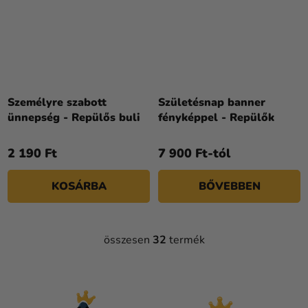
Személyre szabott
Születésnap banner
ünnepség - Repülős buli
fényképpel - Repülők
2 190 Ft
7 900 Ft-tól
KOSÁRBA
BŐVEBBEN
összesen
32
termék
L
I
S
T
A