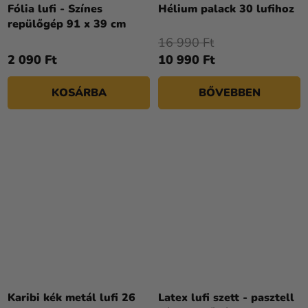
átlagos
Fólia lufi - Színes
Hélium palack 30 lufihoz
értékelése
repülőgép 91 x 39 cm
5-
16 990 Ft
ből
2 090 Ft
10 990 Ft
4,3
csillag.
KOSÁRBA
BŐVEBBEN
Karibi kék metál lufi 26
Latex lufi szett - pasztell