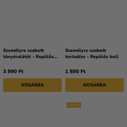
Személyre szabott
Személyre szabott
tányéralátét - Repülős
tortadísz - Repülős buli
buli
3 990 Ft
1 890 Ft
KOSÁRBA
KOSÁRBA
EGYEDI