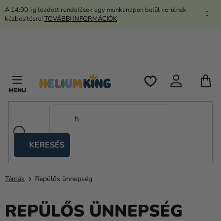
Ugrás
A 14:00-ig leadott rendelések egy munkanapon belül kerülnek
a
kézbesítésre!
TOVÁBBI INFORMÁCIÓK
fő
tartalomhoz
K
KERESÉS
Ollós
sátrak
Témák
Repülős ünnepség
Kanekalon
Hélium
REPÜLŐS ÜNNEPSÉG
és