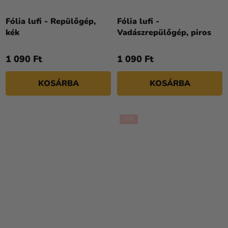
Fólia lufi - Repülőgép,
Fólia lufi -
kék
Vadászrepülőgép, piros
1 090 Ft
1 090 Ft
KOSÁRBA
KOSÁRBA
TOP
A
termék