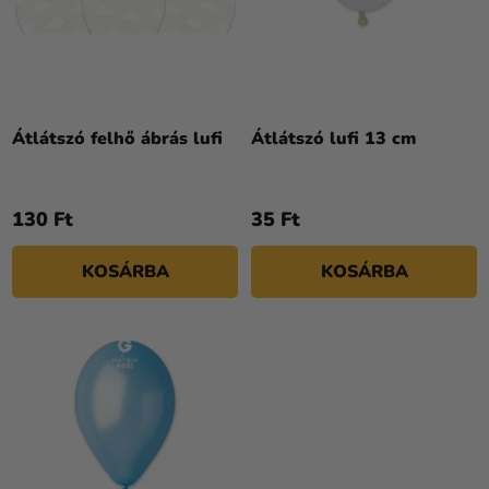
Á
E
Kreatív
J
N
kellékek
A
D
Témák
E
Z
Személyre
Átlátszó felhő ábrás lufi
Átlátszó lufi 13 cm
É
szabott
S
termékek
E
130 Ft
35 Ft
Kiárusítás
Rólunk
KOSÁRBA
KOSÁRBA
Kapcsolat