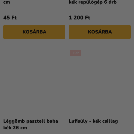
cm
kék repülőgép 6 drb
45 Ft
1 200 Ft
KOSÁRBA
KOSÁRBA
TOP
Léggömb pasztell baba
Lufisúly - kék csillag
kék 26 cm