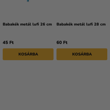
A
termék
átlagos
Babakék metál lufi 26 cm
Babakék metál lufi 28 cm
értékelése
5-
ből
45 Ft
60 Ft
5,0
csillag.
KOSÁRBA
KOSÁRBA