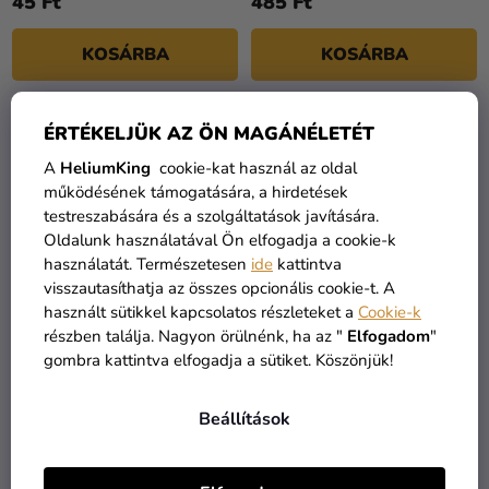
45 Ft
485 Ft
KOSÁRBA
KOSÁRBA
ÉRTÉKELJÜK AZ ÖN MAGÁNÉLETÉT
A
HeliumKing
cookie-kat használ az oldal
működésének támogatására, a hirdetések
testreszabására és a szolgáltatások javítására.
Oldalunk használatával Ön elfogadja a cookie-k
használatát. Természetesen
ide
kattintva
visszautasíthatja az összes opcionális cookie-t. A
használt sütikkel kapcsolatos részleteket a
Cookie-k
A
A
részben találja. Nagyon örülnénk, ha az "
Elfogadom
"
termék
termék
gombra kattintva elfogadja a sütiket. Köszönjük!
átlagos
átlagos
Pasztell búzavirág kék
Pasztell fehér lufi 26 cm
értékelése
értékelése
felhős lufi
Beállítások
5-
5-
ből
ből
190 Ft
35 Ft
5,0
4,5