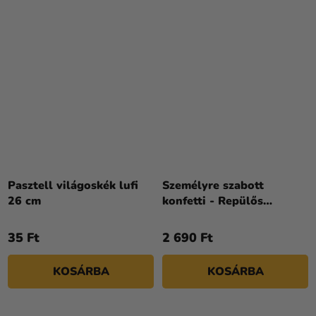
Pasztell világoskék lufi
Személyre szabott
26 cm
konfetti - Repülős
ünnepség
35 Ft
2 690 Ft
KOSÁRBA
KOSÁRBA