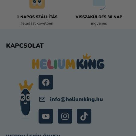
T
Á
1 NAPOS SZÁLLÍTÁS
VISSZAKÜLDÉS 30 NAP
S
feladást követően
ingyenes
E
L
E
L
KAPCSOLAT
M
Á
E
B
I
L
É
C
info
@
heliumking.hu