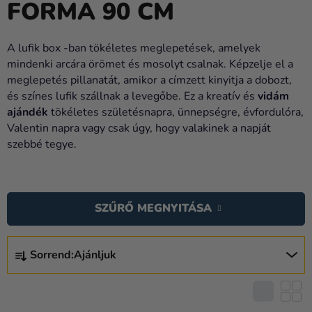
FORMA 90 CM
Lufik
Esküvő
A lufik box -ban tökéletes meglepetések, amelyek
mindenki arcára örömet és mosolyt csalnak. Képzelje el a
Party
meglepetés pillanatát, amikor a címzett kinyitja a dobozt,
Dekoráció
és színes lufik szállnak a levegőbe. Ez a kreatív és
vidám
és
ajándék
tökéletes születésnapra, ünnepségre, évfordulóra,
kiegészítők
Valentin napra vagy csak úgy, hogy valakinek a napját
szebbé tegye.
Jelmezek
T
Ruházat
E
SZŰRŐ MEGNYITÁSA
Sütés
R
M
Újdonság
T
É
Sorrend:
Ajánljuk
E
Ajándékok
K
R
E
Ünnepek
M
K