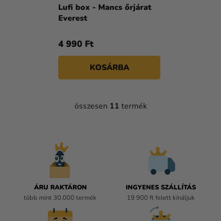
Lufi box - Mancs őrjárat
Everest
4 990 Ft
KOSÁRBA
összesen
11
termék
L
I
S
T
A
I
R
Á
ÁRU RAKTÁRON
INGYENES SZÁLLÍTÁS
N
több mint 30.000 termék
19 900 ft felett kínáljuk
Y
Í