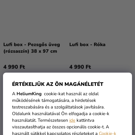
Lufi box - Pezsgős üveg
Lufi box - Róka
(rózsaszín) 38 x 97 cm
4 990 Ft
4 990 Ft
KOSÁRBA
KOSÁRBA
ÉRTÉKELJÜK AZ ÖN MAGÁNÉLETÉT
A
HeliumKing
cookie-kat használ az oldal
működésének támogatására, a hirdetések
testreszabására és a szolgáltatások javítására.
Oldalunk használatával Ön elfogadja a cookie-k
használatát. Természetesen
ide
kattintva
visszautasíthatja az összes opcionális cookie-t. A
használt sütikkel kapcsolatos részleteket a
Cookie-k