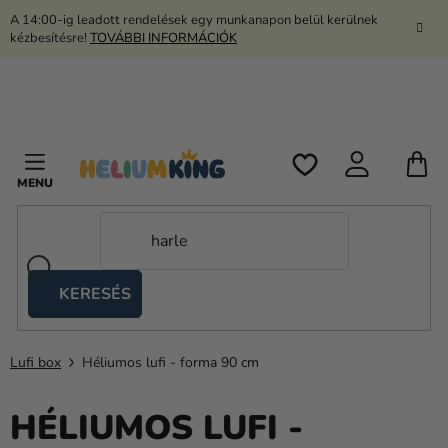
Ugrás
A 14:00-ig leadott rendelések egy munkanapon belül kerülnek
a
kézbesítésre!
TOVÁBBI INFORMÁCIÓK
fő
tartalomhoz
K
KERESÉS
Ollós
sátrak
Lufi box
Héliumos lufi - forma 90 cm
Kanekalon
Hélium
HÉLIUMOS LUFI -
és