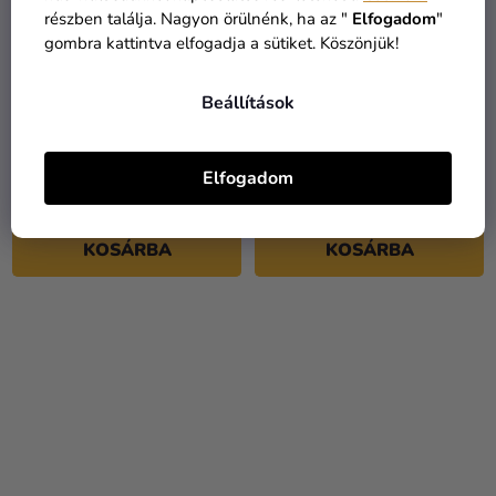
részben találja. Nagyon örülnénk, ha az "
Elfogadom
"
gombra kattintva elfogadja a sütiket. Köszönjük!
Beállítások
Lufi box - Sonic
Lufi box - Spongyabob
Elfogadom
4 990 Ft
4 990 Ft
KOSÁRBA
KOSÁRBA