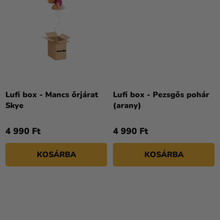
Lufi box - Mancs őrjárat
Lufi box - Pezsgős pohár
Skye
(arany)
4 990 Ft
4 990 Ft
KOSÁRBA
KOSÁRBA