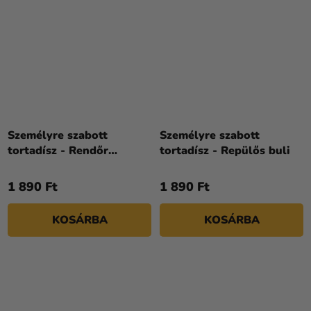
Személyre szabott
Személyre szabott
tortadísz - Rendőr
tortadísz - Repülős buli
ünnepség
1 890 Ft
1 890 Ft
KOSÁRBA
KOSÁRBA