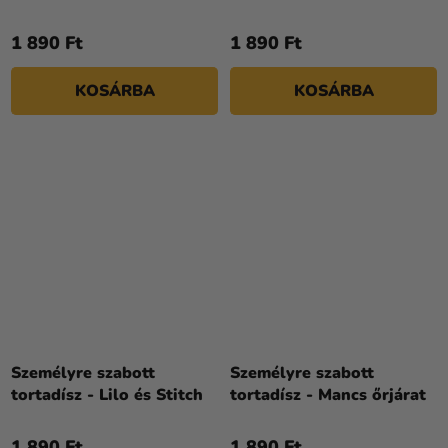
születésnap
1 890 Ft
1 890 Ft
KOSÁRBA
KOSÁRBA
Személyre szabott
Személyre szabott
tortadísz - Lilo és Stitch
tortadísz - Mancs őrjárat
1 890 Ft
1 890 Ft