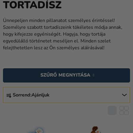
TORTADÍSZ
Lufik
Esküvő
Ünnepeljen minden pillanatot személyes érintéssel!
Személyre szabott tortadíszeink tökéletes módja annak,
Party
hogy kifejezze egyéniségét. Hagyja, hogy tortája
Dekoráció
egyedülálló történetet meséljen el. Minden szelet
és
felejthetetlen lesz az Ön személyes aláírásával!
kiegészítők
T
Jelmezek
E
SZŰRŐ MEGNYITÁSA
Ruházat
R
M
T
Sütés
É
Sorrend:
Ajánljuk
E
Újdonság
K
R
E
M
Ajándékok
K
É
L
Ünnepek
K