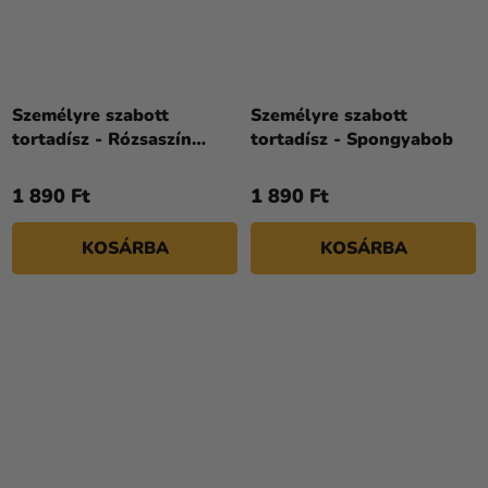
Személyre szabott
Személyre szabott
tortadísz - Rózsaszín
tortadísz - Spongyabob
születésnap
1 890 Ft
1 890 Ft
KOSÁRBA
KOSÁRBA