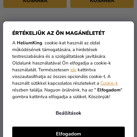
KOSÁRBA
KOSÁRBA
ÉRTÉKELJÜK AZ ÖN MAGÁNÉLETÉT
A
HeliumKing
cookie-kat használ az oldal
működésének támogatására, a hirdetések
testreszabására és a szolgáltatások javítására.
Oldalunk használatával Ön elfogadja a cookie-k
használatát. Természetesen
ide
kattintva
visszautasíthatja az összes opcionális cookie-t. A
használt sütikkel kapcsolatos részleteket a
Cookie-k
Személyre szabott
Személyre szabott
részben találja. Nagyon örülnénk, ha az "
Elfogadom
"
tortadísz - Minnie Mouse
tortadísz - Movember
gombra kattintva elfogadja a sütiket. Köszönjük!
1 890 Ft
1 890 Ft
Beállítások
KOSÁRBA
KOSÁRBA
Elfogadom