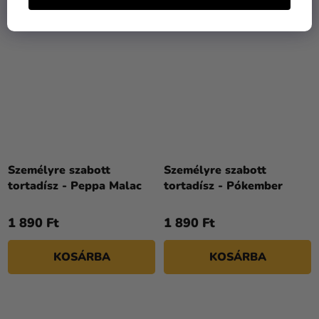
Személyre szabott
Személyre szabott
tortadísz - Peppa Malac
tortadísz - Pókember
1 890 Ft
1 890 Ft
KOSÁRBA
KOSÁRBA