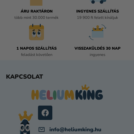
Y
Í
ÁRU RAKTÁRON
INGYENES SZÁLLÍTÁS
T
több mint 30.000 termék
19 900 ft felett kínáljuk
Á
S
E
L
E
1 NAPOS SZÁLLÍTÁS
VISSZAKÜLDÉS 30 NAP
M
feladást követően
ingyenes
E
I
L
KAPCSOLAT
Á
B
L
É
C
info
@
heliumking.hu