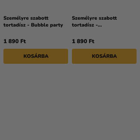
Személyre szabott
Személyre szabott
tortadísz - Bubble party
tortadísz -
Dinoszauruszok
1 890 Ft
1 890 Ft
KOSÁRBA
KOSÁRBA