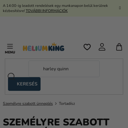
Ugrás
A 14:00-ig leadott rendelések egy munkanapon belül kerülnek
a
kézbesítésre!
TOVÁBBI INFORMÁCIÓK
fő
tartalomhoz
K
KERESÉS
Ollós
sátrak
Személyre szabott ünneplés
Tortadísz
Kanekalon
Hélium
SZEMÉLYRE SZABOTT
és