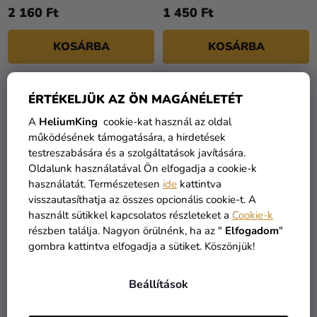
2 160 Ft
1 450 Ft
KOSÁRBA
KOSÁRBA
ÉRTÉKELJÜK AZ ÖN MAGÁNÉLETÉT
A
HeliumKing
cookie-kat használ az oldal
működésének támogatására, a hirdetések
testreszabására és a szolgáltatások javítására.
Oldalunk használatával Ön elfogadja a cookie-k
használatát. Természetesen
ide
kattintva
visszautasíthatja az összes opcionális cookie-t. A
használt sütikkel kapcsolatos részleteket a
Cookie-k
részben találja. Nagyon örülnénk, ha az "
Elfogadom
"
Ehető tortadíszek -
Ehető tortadíszek - Rózsa
gombra kattintva elfogadja a sütiket. Köszönjük!
Pluméria és levelek 50 db
6 db
Beállítások
1 960 Ft
2 690 Ft