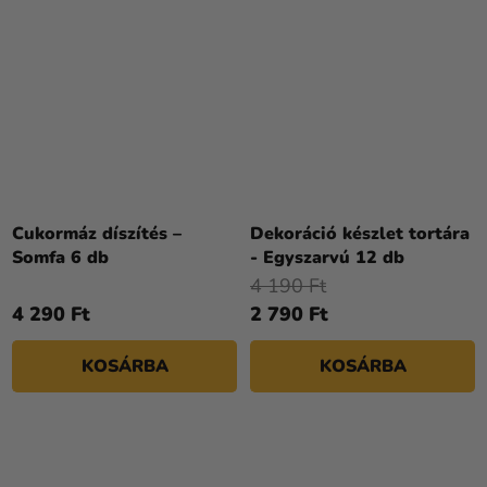
Cukormáz díszítés –
Dekoráció készlet tortára
Somfa 6 db
- Egyszarvú 12 db
4 190 Ft
4 290 Ft
2 790 Ft
KOSÁRBA
KOSÁRBA