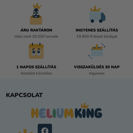
R
Á
N
Y
Í
ÁRU RAKTÁRON
INGYENES SZÁLLÍTÁS
T
több mint 30.000 termék
19 900 ft felett kínáljuk
Á
S
E
L
E
1 NAPOS SZÁLLÍTÁS
VISSZAKÜLDÉS 30 NAP
M
feladást követően
ingyenes
E
I
L
KAPCSOLAT
Á
B
L
É
C