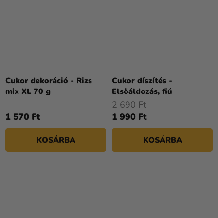
Cukor dekoráció - Rizs
Cukor díszítés -
mix XL 70 g
Elsőáldozás, fiú
2 690 Ft
1 570 Ft
1 990 Ft
KOSÁRBA
KOSÁRBA