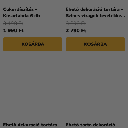
Cukordíszítés -
Ehető dekoráció tortára -
Kosárlabda 6 db
Színes virágok levelekkel
6 db
3 190 Ft
3 890 Ft
1 990 Ft
2 790 Ft
KOSÁRBA
KOSÁRBA
Ehető dekoráció tortára -
Ehető torta dekoráció -