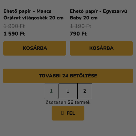
Ehető papír - Mancs
Ehető papír - Egyszarvú
Őrjárat világoskék 20 cm
Baby 20 cm
1 990 Ft
1 190 Ft
1 590 Ft
790 Ft
KOSÁRBA
KOSÁRBA
TOVÁBBI 24 BETÖLTÉSE
L
1
a
2
L
p
összesen
56
termék
o
I
z
S
FEL
á
T
s
A
I