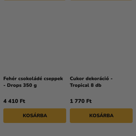
Fehér csokoládé cseppek
Cukor dekoráció -
- Drops 350 g
Tropical 8 db
4 410 Ft
1 770 Ft
KOSÁRBA
KOSÁRBA