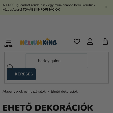
Ugrás
A 14:00-ig leadott rendelések egy munkanapon belül kerülnek
a
kézbesítésre!
TOVÁBBI INFORMÁCIÓK
fő
tartalomhoz
K
KERESÉS
Ollós
sátrak
Alapanyagok és hozzávalók
Ehető dekorációk
Kanekalon
Hélium
EHETŐ DEKORÁCIÓK
és