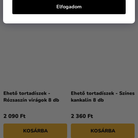
KOSÁRBA
KOSÁRBA
Elfogadom
Ehető tortadíszek -
Ehető tortadíszek - Színes
Rózsaszín virágok 8 db
kankalin 8 db
2 090 Ft
2 360 Ft
KOSÁRBA
KOSÁRBA