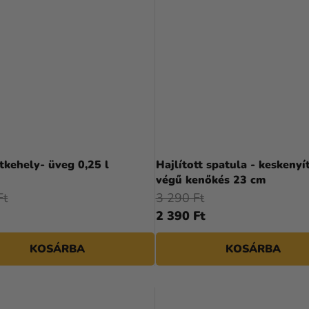
tkehely- üveg 0,25 l
Hajlított spatula - keskenyí
végű kenőkés 23 cm
Ft
3 290 Ft
2 390 Ft
KOSÁRBA
KOSÁRBA