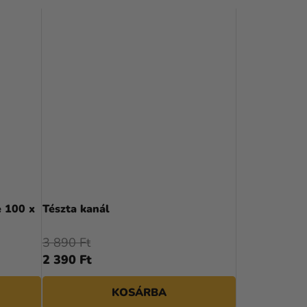
 100 x
Tészta kanál
3 890 Ft
2 390 Ft
KOSÁRBA