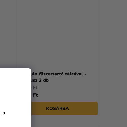
m
Porcelán fűszertartó tálcával -
Bambusz 2 db
2 690 Ft
1 990 Ft
KOSÁRBA
, a