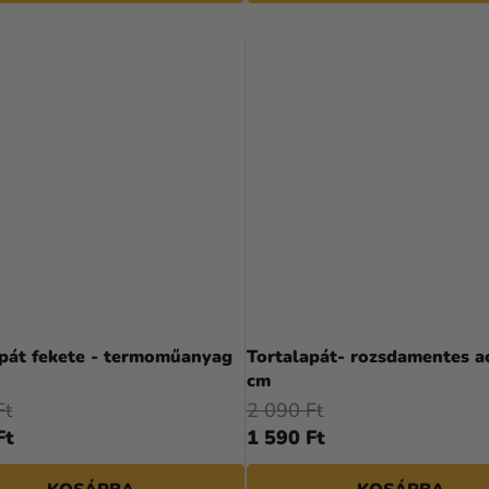
apát fekete - termoműanyag
Tortalapát- rozsdamentes a
cm
Ft
2 090 Ft
Ft
1 590 Ft