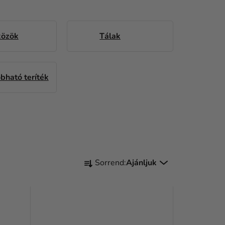
közök
Tálak
bható teríték
T
Sorrend:
Ajánljuk
E
R
M