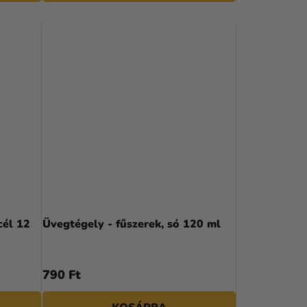
cél 12
Üvegtégely - fűszerek, só 120 ml
790 Ft