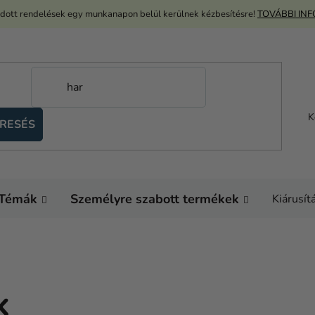
adott rendelések egy munkanapon belül kerülnek kézbesítésre!
TOVÁBBI IN
K
RESÉS
Témák
Személyre szabott termékek
Kiárusít
K