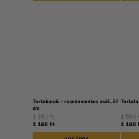
Tortakanál - rozsdamentes acél, 27
Tortal
cm
1 390 Ft
1 590 
1 190 Ft
1 190 