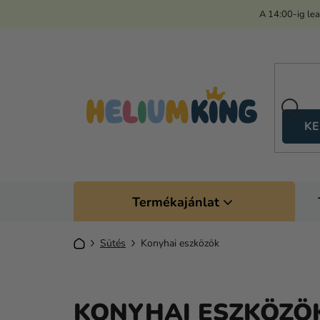
Ugrás
A 14:00-ig le
a
fő
tartalomhoz
KE
Termékajánlat
Kezdőlap
Sütés
Konyhai eszközök
KONYHAI ESZKÖZÖ