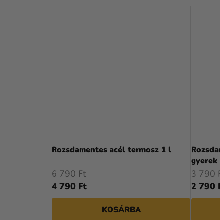
Rozsdamentes acél termosz 1 l
Rozsdam
gyerek 
6 790 Ft
3 790 
4 790 Ft
2 790 
KOSÁRBA