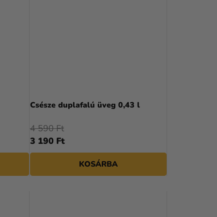
É
K
E
K
R
E
N
Csésze duplafalú üveg 0,43 l
D
4 590 Ft
E
3 190 Ft
Z
KOSÁRBA
É
S
E