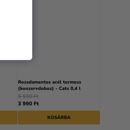
Rozsdamentes acél termosz
(konzervdoboz) - Cats 0,4 l
5 590 Ft
3 990 Ft
KOSÁRBA