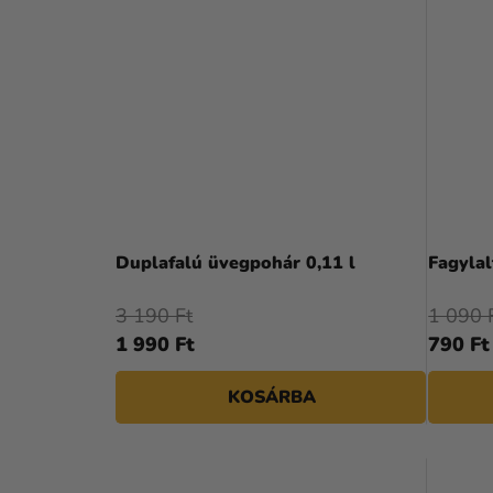
Duplafalú üvegpohár 0,11 l
Fagylal
3 190 Ft
1 090 
1 990 Ft
790 Ft
KOSÁRBA