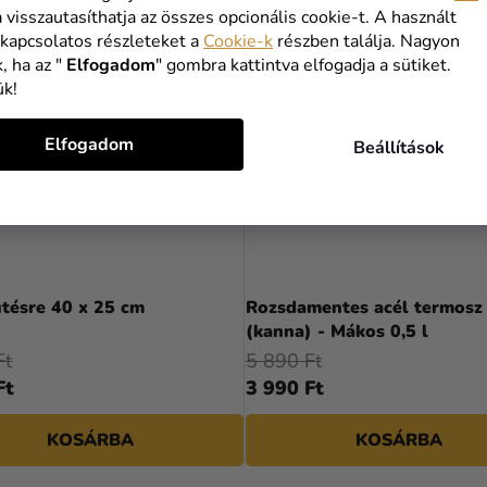
a visszautasíthatja az összes opcionális cookie-t. A használt
 kapcsolatos részleteket a
Cookie-k
részben találja. Nagyon
, ha az "
Elfogadom
" gombra kattintva elfogadja a sütiket.
ük!
Elfogadom
Beállítások
tésre 40 x 25 cm
Rozsdamentes acél termosz
(kanna) - Mákos 0,5 l
Ft
5 890 Ft
Ft
3 990 Ft
KOSÁRBA
KOSÁRBA