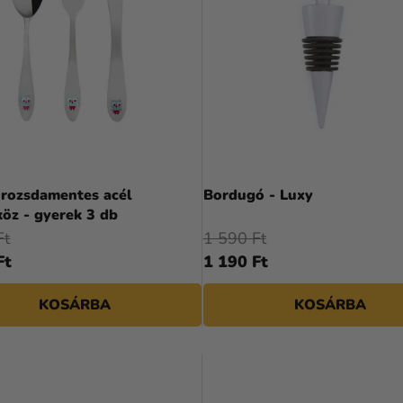
 rozsdamentes acél
Bordugó - Luxy
öz - gyerek 3 db
Ft
1 590 Ft
Ft
1 190 Ft
KOSÁRBA
KOSÁRBA