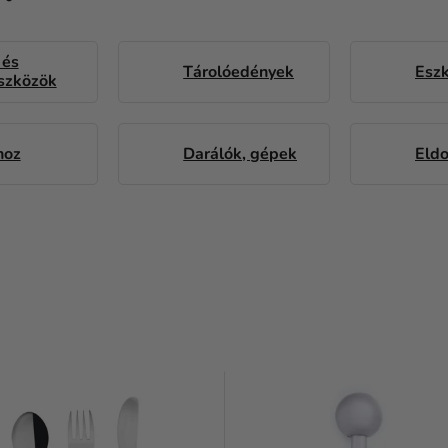
 és
Tárolóedények
Esz
szközök
hoz
Darálók, gépek
Eldo