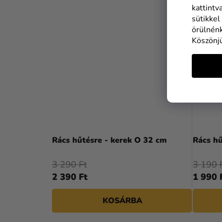
kattintv
sütikkel
örülnénk
Köszönj
Rács hűtésre - kerek O 32 cm
Rács hű
3 290 Ft
3 190 
2 390 Ft
1 990 
KOSÁRBA