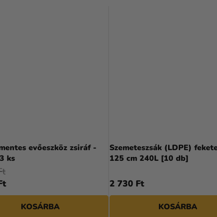
entes evőeszköz zsiráf -
Szemeteszsák (LDPE) fekete
3 ks
125 cm 240L [10 db]
Ft
Ft
2 730 Ft
KOSÁRBA
KOSÁRBA