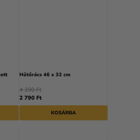
tett
Hűtőrács 46 x 32 cm
4 390 Ft
2 790 Ft
KOSÁRBA