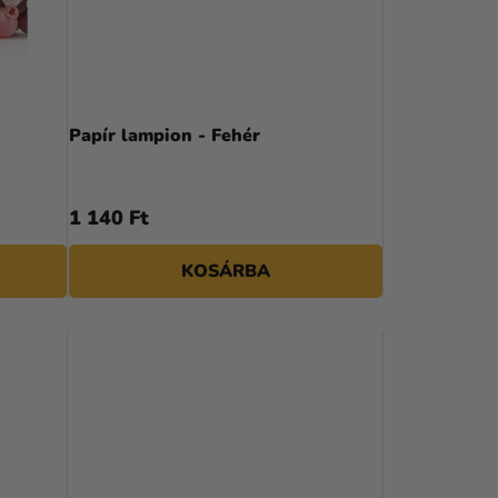
K
R
E
N
Papír lampion - Fehér
D
E
1 140 Ft
Z
KOSÁRBA
É
S
E