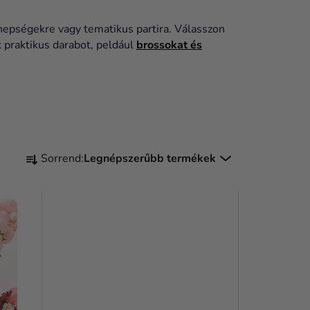
nepségekre vagy tematikus partira. Válasszon
 praktikus darabot, peldául
brossokat és
T
Sorrend:
Legnépszerűbb termékek
E
R
M
É
K
E