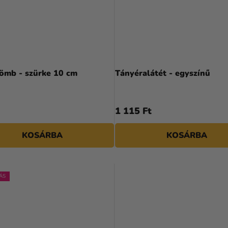
gömb - szürke 10 cm
Tányéralátét - egyszínű
1 115 Ft
KOSÁRBA
KOSÁRBA
ÁS