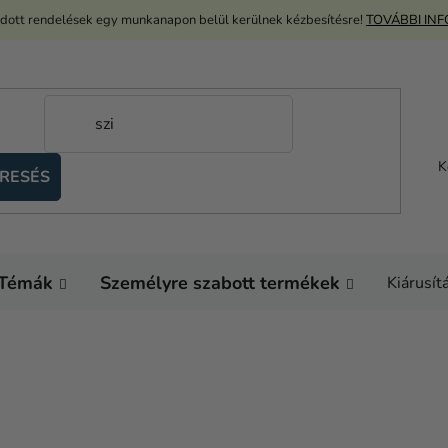
adott rendelések egy munkanapon belül kerülnek kézbesítésre!
TOVÁBBI IN
K
RESÉS
Témák
Személyre szabott termékek
Kiárusít
K