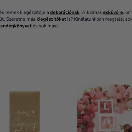
 és remek kiegészítője a
dekorációnak
. Alkalmas
esküvőre
, ün
rűt. Szeretne más
kiegészítőket
is? Kínálatunkban megtalál sok
vendégkönyvet
és sok mást.