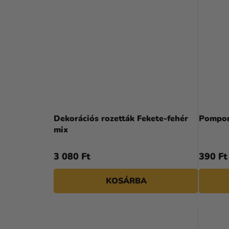
Dekorációs rozetták Fekete-fehér
Pompom
mix
3 080 Ft
390 Ft
KOSÁRBA