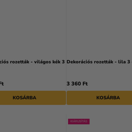
iós rozetták - világos kék 3
Dekorációs rozetták - lila 3
Ft
3 360 Ft
KOSÁRBA
KOSÁRBA
KIÁRUSÍTÁS