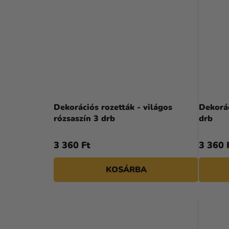
Dekorációs rozetták - világos
Dekorác
rózsaszín 3 drb
drb
3 360 Ft
3 360 
KOSÁRBA