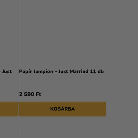
 Just
Papír lampion - Just Married 11 db
2 590 Ft
KOSÁRBA