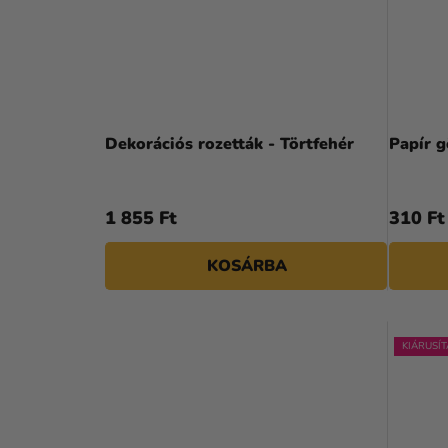
Dekorációs rozetták - Törtfehér
Papír 
1 855 Ft
310 Ft
KOSÁRBA
KIÁRUSÍT