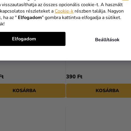
a visszautasíthatja az összes opcionális cookie-t. A használt
 kapcsolatos részleteket a
Cookie-k
részben találja. Nagyon
, ha az "
Elfogadom
" gombra kattintva elfogadja a sütiket.
ük!
Elfogadom
Beállítások
gömb - menta 40 cm
Papír gömb - rózsaszín 10 
Ft
390 Ft
KOSÁRBA
KOSÁRBA