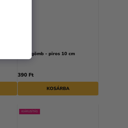
cm
Papír gömb - piros 10 cm
390 Ft
KOSÁRBA
KIÁRUSÍTÁS