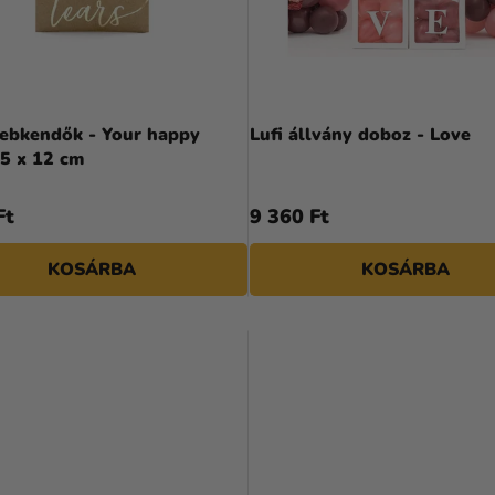
sebkendők - Your happy
Lufi állvány doboz - Love
,5 x 12 cm
Ft
9 360 Ft
KOSÁRBA
KOSÁRBA