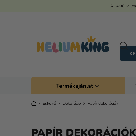
Ugrás
A 14:00-ig le
a
fő
tartalomhoz
KE
Termékajánlat
Kezdőlap
Esküvő
Dekoráció
Papír dekorációk
PAPÍR DEKORÁCIÓ