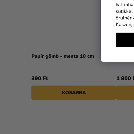
kattintv
sütikkel
örülnénk
Köszönj
Papír gömb - menta 10 cm
Papír 
390 Ft
1 800 
KOSÁRBA