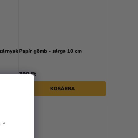
szárnyak
Papír gömb - sárga 10 cm
390 Ft
KOSÁRBA
, a