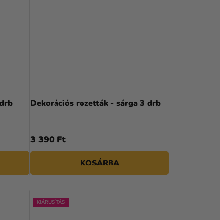
 drb
Dekorációs rozetták - sárga 3 drb
3 390 Ft
KOSÁRBA
KIÁRUSÍTÁS