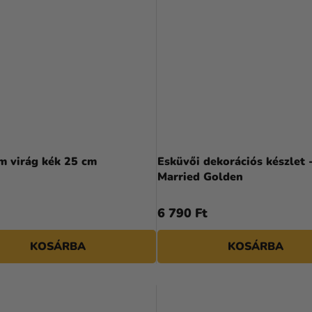
 virág kék 25 cm
Esküvői dekorációs készlet -
Married Golden
6 790 Ft
KOSÁRBA
KOSÁRBA