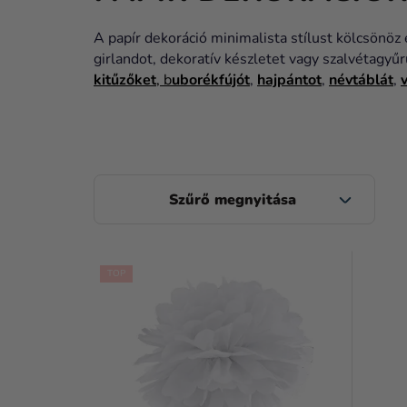
A
papír dekoráció minimalista stílust kölcsönöz
girlandot, dekoratív készletet vagy szalvétagyű
kitűzőket
, b
uborékfújót
,
hajpántot
,
névtáblát
,
O
L
D
T
A
TOP
E
L
R
S
M
Ó
É