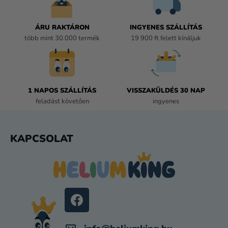
N
Y
Í
ÁRU RAKTÁRON
INGYENES SZÁLLÍTÁS
T
több mint 30.000 termék
19 900 ft felett kínáljuk
Á
S
E
L
E
1 NAPOS SZÁLLÍTÁS
VISSZAKÜLDÉS 30 NAP
M
feladást követően
ingyenes
E
I
L
KAPCSOLAT
Á
B
L
É
C