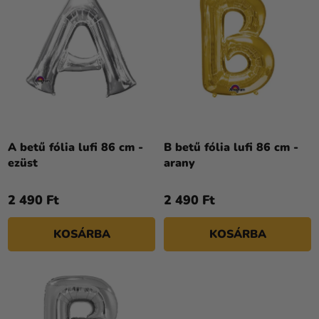
K
Kreatív
I
E
kellékek
S
K
T
R
Témák
Á
E
Személyre
J
N
szabott
A
D
termékek
E
Kiárusítás
Z
A betű fólia lufi 86 cm -
B betű fólia lufi 86 cm -
ezüst
arany
É
Rólunk
S
2 490 Ft
2 490 Ft
E
Kapcsolat
KOSÁRBA
KOSÁRBA