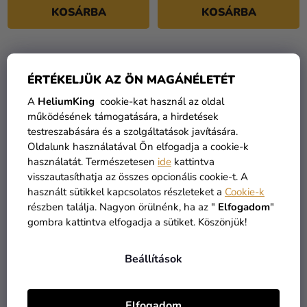
KOSÁRBA
KOSÁRBA
ÉRTÉKELJÜK AZ ÖN MAGÁNÉLETÉT
A
HeliumKing
cookie-kat használ az oldal
működésének támogatására, a hirdetések
testreszabására és a szolgáltatások javítására.
Oldalunk használatával Ön elfogadja a cookie-k
használatát. Természetesen
ide
kattintva
visszautasíthatja az összes opcionális cookie-t. A
használt sütikkel kapcsolatos részleteket a
Cookie-k
M betű fólia lufi 86 cm -
N betű fólia lufi 86 cm -
részben találja. Nagyon örülnénk, ha az "
Elfogadom
"
ezüst
arany
gombra kattintva elfogadja a sütiket. Köszönjük!
2 490 Ft
2 490 Ft
Beállítások
KOSÁRBA
KOSÁRBA
Elfogadom