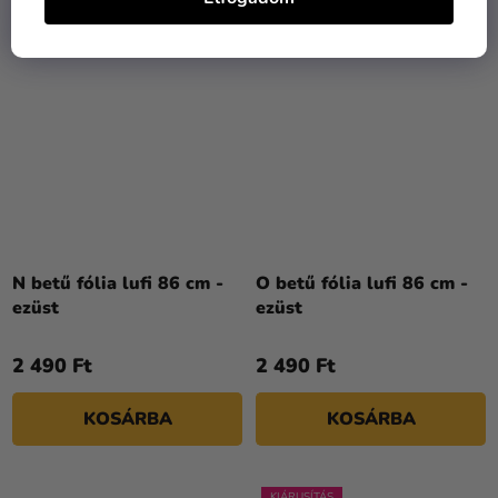
N betű fólia lufi 86 cm -
O betű fólia lufi 86 cm -
ezüst
ezüst
2 490 Ft
2 490 Ft
KOSÁRBA
KOSÁRBA
KIÁRUSÍTÁS