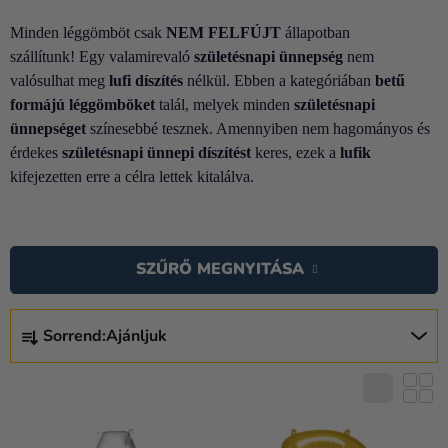
Lufik
Minden léggömböt csak
NEM FELFÚJT
állapotban
Esküvő
szállítunk! Egy valamirevaló
születésnapi ünnepség
nem
valósulhat meg
lufi díszítés
nélkül. Ebben a kategóriában
betű
Party
formájú léggömböket
talál, melyek minden
születésnapi
ünnepséget
színesebbé tesznek. Amennyiben nem hagományos és
Dekoráció
érdekes
születésnapi ünnepi díszítést
keres, ezek a
lufik
és
kifejezetten erre a célra lettek kitalálva.
kiegészítők
Jelmezek
T
E
Ruházat
SZŰRŐ MEGNYITÁSA
R
Sütés
M
T
É
Sorrend:
Ajánljuk
Újdonság
E
K
R
Ajándékok
E
M
K
É
Ünnepek
L