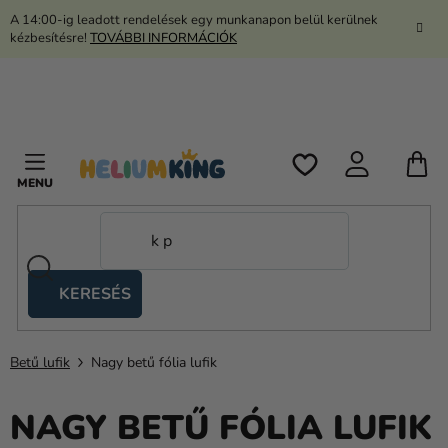
Ugrás
A 14:00-ig leadott rendelések egy munkanapon belül kerülnek
a
kézbesítésre!
TOVÁBBI INFORMÁCIÓK
fő
tartalomhoz
K
KERESÉS
Ollós
sátrak
Betű lufik
Nagy betű fólia lufik
Kanekalon
Hélium
NAGY BETŰ FÓLIA LUFIK
és