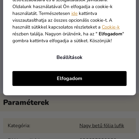
levegővel felfújt fólia lufik jelentősebb változások nélkül,
Oldalunk használatával Ön elfogadja a cookie-k
néhány hónapig is kibírják. Abban az esetben, ha a fólia lufit
használatát. Természetesen
ide
kattintva
héliummal
fújja fel, számolhat azzal, hogy megközelítőleg
visszautasíthatja az összes opcionális cookie-t. A
14 napig
marad a levegőben, miközben alakját kb.
7 napig
használt sütikkel kapcsolatos részleteket a
Cookie-k
megőrzi.
részben találja. Nagyon örülnénk, ha az "
Elfogadom
"
gombra kattintva elfogadja a sütiket. Köszönjük!
A betű alakú lufik felfújásához a
20 léggömb felfújására
alkalmas héliumot
ajánljuk - ez a legolcsóbb hélium
Beállítások
variáns, mellyel 2 db betű alakú fólia lufit is felfúj + kb. 5
klasszikus lufit
.
Elfogadom
Kategória
:
Nagy betű fólia lufik