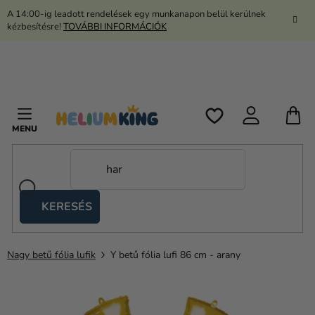
Ugrás
A 14:00-ig leadott rendelések egy munkanapon belül kerülnek
a
kézbesítésre!
TOVÁBBI INFORMÁCIÓK
fő
tartalomhoz
K
KERESÉS
Ollós
sátrak
Nagy betű fólia lufik
Y betű fólia lufi 86 cm - arany
Kanekalon
Hélium
és