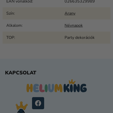
EAN vonalkód
:
026635329989
Szín
:
Arany
Alkalom
:
Névnapok
TOP
:
Party dekorációk
L
KAPCSOLAT
Á
B
L
É
C