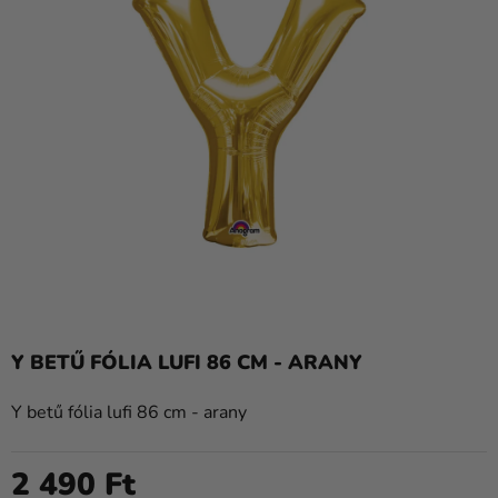
Lufik
Esküvő
Party
Dekoráció
és
kiegészítők
Jelmezek
Ruházat
Sütés
Y BETŰ FÓLIA LUFI 86 CM - ARANY
Újdonság
Y betű fólia lufi 86 cm - arany
Ajándékok
Ünnepek
2 490 Ft
Egységár: