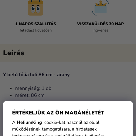
1 NAPOS SZÁLLÍTÁS
VISSZAKÜLDÉS 30 NAP
feladást követően
ingyenes
Y betű fólia lufi 86 cm - arany
mennyiség: 1 db
méret
: 86 cm
levegővel és héliummal történő felfújásra is alkalmas
ÉRTÉKELJÜK AZ ÖN MAGÁNÉLETÉT
A
születésnapi díszítést
betű alakú fólia
lufikkal
tegye
A
HeliumKing
cookie-kat használ az oldal
színesebbé. Drágábbak ugyan mint a klasszikus latex lufik,
működésének támogatására, a hirdetések
de előnyük a
minőség
és a
nem áteresztő képesség
. A
testreszabására és a szolgáltatások javítására.