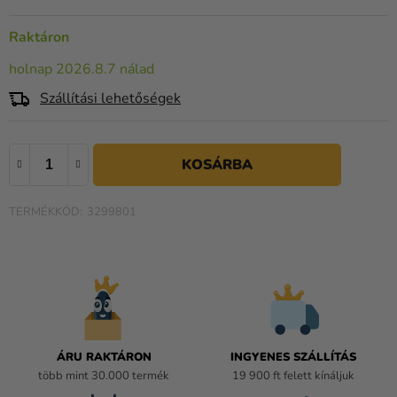
Kreatív
kellékek
Raktáron
Témák
holnap 2026.8.7 nálad
Szállítási lehetőségek
Személyre
szabott
termékek
Kiárusítás
3299801
Rólunk
Kapcsolat
ÁRU RAKTÁRON
INGYENES SZÁLLÍTÁS
több mint 30.000 termék
19 900 ft felett kínáljuk