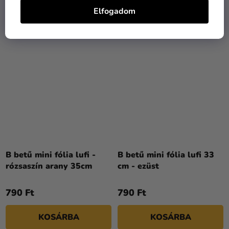
KOSÁRBA
KOSÁRBA
Elfogadom
B betű mini fólia lufi -
B betű mini fólia lufi 33
rózsaszín arany 35cm
cm - ezüst
790 Ft
790 Ft
KOSÁRBA
KOSÁRBA