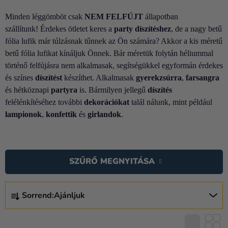
Lufik
Minden léggömböt csak
NEM FELFÚJT
állapotban
Esküvő
szállítunk! Érdekes ötletet keres a
party
díszítéshez
, de a nagy betű
fólia lufik már túlzásnak tűnnek az Ön számára? Akkor a kis méretű
Party
betű fólia lufikat kínáljuk Önnek. Bár méretük folytán héliummal
történő felfújásra nem alkalmasak, segítségükkel egyformán érdekes
Dekoráció
és színes
díszítést
készíthet. Alkalmasak
gyerekzsúrra
,
farsangra
és
és hétköznapi
partyra
is. Bármilyen jellegű
díszítés
kiegészítők
felélénkítéséhez további
dekorációkat
talál nálunk, mint például
Jelmezek
lampionok
,
konfettik
és
girlandok
.
Ruházat
T
Sütés
E
SZŰRŐ MEGNYITÁSA
R
Újdonság
M
T
É
Ajándékok
Sorrend:
Ajánljuk
E
K
R
Ünnepek
E
M