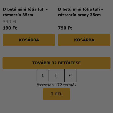
D betű mini fólia lufi -
D betű mini fólia lufi -
rózsaszín 35cm
rózsaszín arany 35cm
390 Ft
190 Ft
790 Ft
KOSÁRBA
KOSÁRBA
TOVÁBBI 32 BETÖLTÉSE
L
1
a
6
L
p
összesen
172
termék
o
I
z
S
FEL
á
T
s
A
I