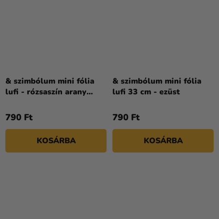
& szimbólum mini fólia
& szimbólum mini fólia
lufi - rózsaszín arany
lufi 33 cm - ezüst
35cm
790 Ft
790 Ft
KOSÁRBA
KOSÁRBA