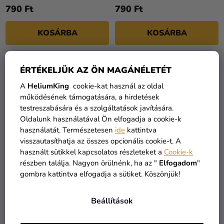
790 Ft
790 Ft
KOSÁRBA
KOSÁRBA
ÉRTÉKELJÜK AZ ÖN MAGÁNÉLETÉT
KIÁRUSÍTÁS
A
HeliumKing
cookie-kat használ az oldal
működésének támogatására, a hirdetések
testreszabására és a szolgáltatások javítására.
Oldalunk használatával Ön elfogadja a cookie-k
használatát. Természetesen
ide
kattintva
visszautasíthatja az összes opcionális cookie-t. A
használt sütikkel kapcsolatos részleteket a
Cookie-k
részben találja. Nagyon örülnénk, ha az "
Elfogadom
"
B betű mini fólia lufi -
B betű mini fólia lufi -
gombra kattintva elfogadja a sütiket. Köszönjük!
ezüst 35cm
rózsaszín 35cm
390 Ft
Beállítások
790 Ft
190 Ft