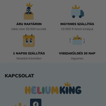
R
Á
N
Y
Í
ÁRU RAKTÁRON
INGYENES SZÁLLÍTÁS
T
több mint 30.000 termék
19 900 ft felett kínáljuk
Á
S
E
L
E
1 NAPOS SZÁLLÍTÁS
VISSZAKÜLDÉS 30 NAP
M
feladást követően
ingyenes
E
I
L
KAPCSOLAT
Á
B
L
É
C