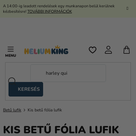
Ugrás
A 14:00-ig leadott rendelések egy munkanapon belül kerülnek
a
kézbesítésre!
TOVÁBBI INFORMÁCIÓK
fő
tartalomhoz
K
KERESÉS
Ollós
sátrak
Betű lufik
Kis betű fólia lufik
Kanekalon
Hélium
KIS BETŰ FÓLIA LUFIK
és