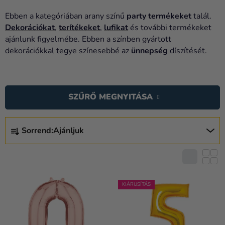
Lufik
Ebben a kategóriában arany színű
party termékeket
talál.
Esküvő
Dekorációkat
,
terítékeket
,
lufikat
és további termékeket
ajánlunk figyelmébe. Ebben a színben gyártott
Party
dekorációkkal tegye színesebbé az
ünnepség
díszítését.
Dekoráció
T
és
E
kiegészítők
SZŰRŐ MEGNYITÁSA
R
Jelmezek
M
T
É
Sorrend:
Ajánljuk
Ruházat
E
K
R
Sütés
E
M
K
Újdonság
É
L
K
KIÁRUSÍTÁS
Ajándékok
I
E
S
Ünnepek
K
T