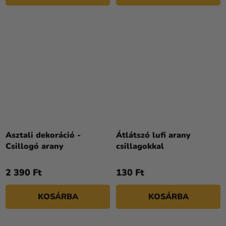
Asztali dekoráció -
Átlátszó lufi arany
Csillogó arany
csillagokkal
2 390 Ft
130 Ft
KOSÁRBA
KOSÁRBA