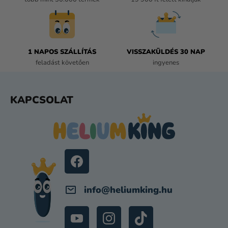
Á
S
E
L
E
1 NAPOS SZÁLLÍTÁS
VISSZAKÜLDÉS 30 NAP
M
feladást követően
ingyenes
E
I
L
KAPCSOLAT
Á
B
L
É
C
info
@
heliumking.hu