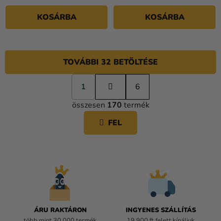
KOSÁRBA
KOSÁRBA
TOVÁBBI 32 BETÖLTÉSE
L
1
a
6
L
p
összesen
170
termék
o
I
z
S
FEL
á
T
s
A
I
R
Á
N
Y
Í
ÁRU RAKTÁRON
INGYENES SZÁLLÍTÁS
T
több mint 30.000 termék
19 900 ft felett kínáljuk