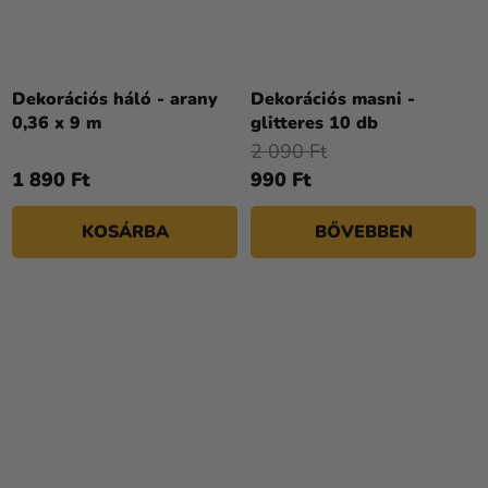
A
termék
Dekorációs háló - arany
Dekorációs masni -
átlagos
0,36 x 9 m
glitteres 10 db
értékelése
2 090 Ft
5-
1 890 Ft
990 Ft
ből
4,0
KOSÁRBA
BŐVEBBEN
csillag.