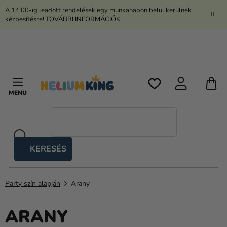
Ugrás
A 14:00-ig leadott rendelések egy munkanapon belül kerülnek
a
kézbesítésre!
TOVÁBBI INFORMÁCIÓK
fő
tartalomhoz
K
KERESÉS
Ollós
sátrak
Party szín alapján
Arany
Kanekalon
Hélium
ARANY
és