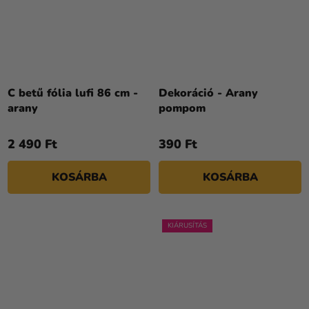
C betű fólia lufi 86 cm -
Dekoráció - Arany
arany
pompom
2 490 Ft
390 Ft
KOSÁRBA
KOSÁRBA
KIÁRUSÍTÁS