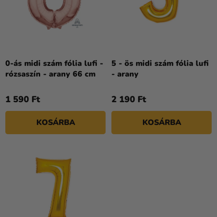
R
Kreatív
Á
E
kellékek
J
N
A
Témák
D
E
Személyre
Z
0-ás midi szám fólia lufi -
5 - ös midi szám fólia lufi
szabott
rózsaszín - arany 66 cm
- arany
É
termékek
S
1 590 Ft
2 190 Ft
Kiárusítás
E
Rólunk
KOSÁRBA
KOSÁRBA
Kapcsolat