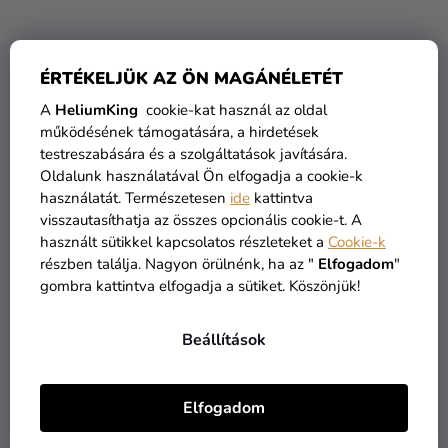
ÉRTÉKELJÜK AZ ÖN MAGÁNÉLETÉT
A
HeliumKing
cookie-kat használ az oldal
működésének támogatására, a hirdetések
testreszabására és a szolgáltatások javítására.
Oldalunk használatával Ön elfogadja a cookie-k
használatát. Természetesen
ide
kattintva
visszautasíthatja az összes opcionális cookie-t. A
Átlátszó lufi arany
Átlátszó lufi arany
használt sütikkel kapcsolatos részleteket a
Cookie-k
pöttyökkel
szívecskékkel
részben találja. Nagyon örülnénk, ha az "
Elfogadom
"
gombra kattintva elfogadja a sütiket. Köszönjük!
130 Ft
130 Ft
Beállítások
KOSÁRBA
KOSÁRBA
Elfogadom
KIÁRUSÍTÁS