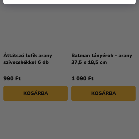
Átlátszó lufik arany
Batman tányérok - arany
szivecskékkel 6 db
37,5 x 18,5 cm
990 Ft
1 090 Ft
KOSÁRBA
KOSÁRBA