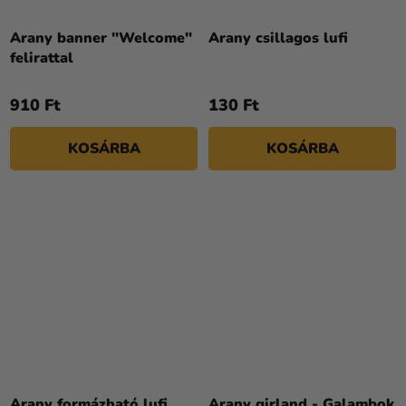
A
termék
Arany banner "Welcome"
Arany csillagos lufi
átlagos
felirattal
értékelése
5-
910 Ft
130 Ft
ből
4,0
KOSÁRBA
KOSÁRBA
csillag.
Arany formázható lufi
Arany girland - Galambok