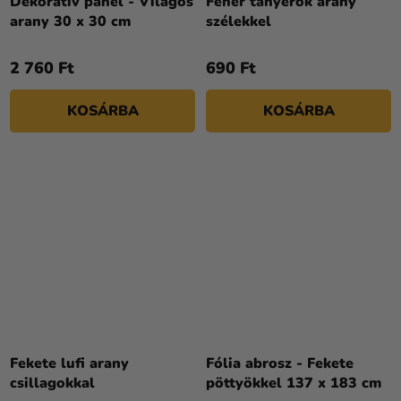
Dekoratív panel - Világos
Fehér tányérok arany
arany 30 x 30 cm
szélekkel
2 760 Ft
690 Ft
KOSÁRBA
KOSÁRBA
Fekete lufi arany
Fólia abrosz - Fekete
csillagokkal
pöttyökkel 137 x 183 cm