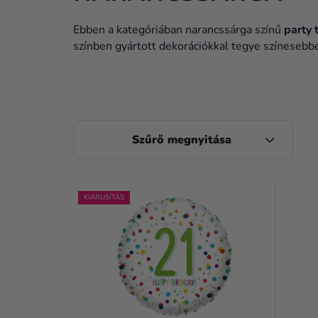
Ebben a kategóriában narancssárga színű
party
színben gyártott dekorációkkal tegye színesebb
O
L
D
T
A
KIÁRUSÍTÁS
E
L
R
S
M
Ó
É
P
K