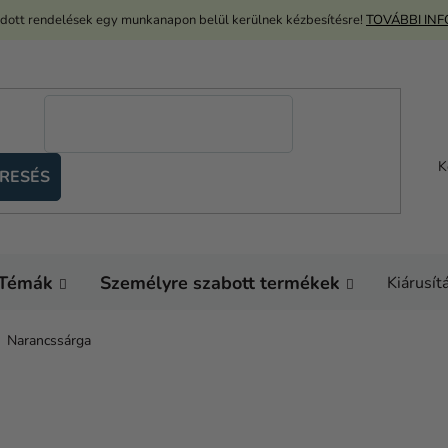
adott rendelések egy munkanapon belül kerülnek kézbesítésre!
TOVÁBBI IN
K
RESÉS
Témák
Személyre szabott termékek
Kiárusít
Narancssárga