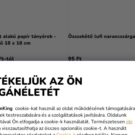
 alakú papír tányérok -
Összekötő lufi narancssárg
nű 18 x 18 cm
Ft-tól
95 Ft
BŐVEBBEN
KOSÁRBA
TÉKELJÜK AZ ÖN
GÁNÉLETÉT
mKing
cookie-kat használ az oldal működésének támogatására
ek testreszabására és a szolgáltatások javítására. Oldalunk
tával Ön elfogadja a cookie-k használatát. Természetesen
ide
a visszautasíthatja az összes opcionális cookie-t. A használt
 kapcsolatos részleteket a
Cookie-k
részben találja. Nagyon