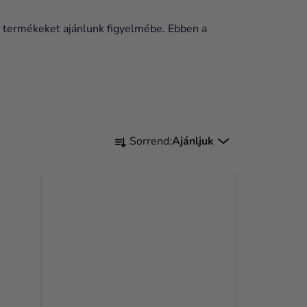
 termékeket ajánlunk figyelmébe. Ebben a
T
Sorrend:
Ajánljuk
E
R
M
É
K
E
K