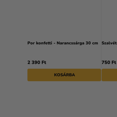
Por konfetti - Narancssárga 30 cm
Szalvét
2 390 Ft
750 Ft
KOSÁRBA