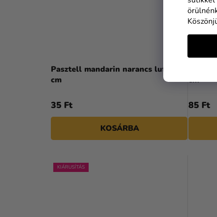
örülnénk
Köszönj
Pasztell mandarin narancs lufi 26
Paszte
cm
cm
35 Ft
85 Ft
KOSÁRBA
KIÁRUSÍTÁS