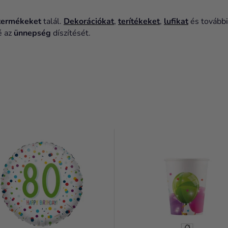
 termékeket
talál.
Dekorációkat
,
terítékeket
,
lufikat
és további
é az
ünnepség
díszítését.