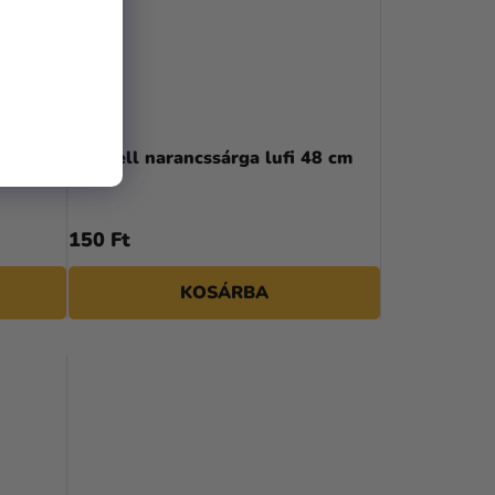
13 cm
Pasztell narancssárga lufi 48 cm
150 Ft
KOSÁRBA