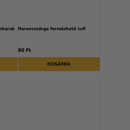
R
E
N
oharak
Narancssárga formázható lufi
D
E
90 Ft
Z
KOSÁRBA
É
S
E