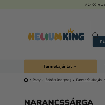
Ugrás
A 14:00-ig le
a
fő
tartalomhoz
KE
Termékajánlat
Kezdőlap
Party
Felnőtt ünnepség
Party szín alapján
NARANCSSÁRGA