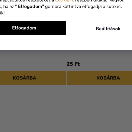
, ha az "
Elfogadom
" gombra kattintva elfogadja a sütiket.
ük!
Elfogadom
Beállítások
A
termék
ll narancssárga léggömb 30
Pasztell narancssárga lufi 
átlagos
értékelése
5-
25 Ft
ből
5,0
KOSÁRBA
KOSÁRBA
csillag.