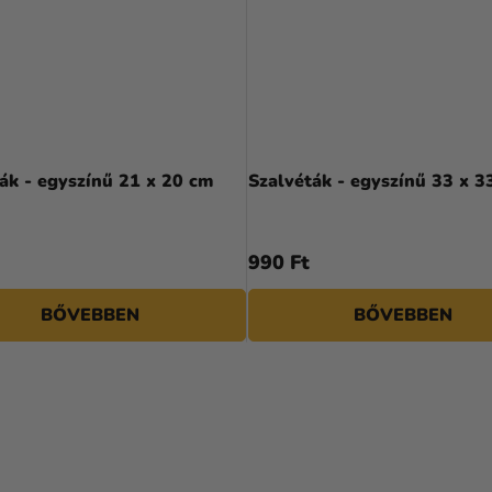
ák - egyszínű 21 x 20 cm
Szalvéták - egyszínű 33 x 3
990 Ft
BŐVEBBEN
BŐVEBBEN
L
I
S
T