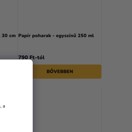
a 30 cm
Papír poharak - egyszínű 250 ml
790 Ft-tól
BŐVEBBEN
, a