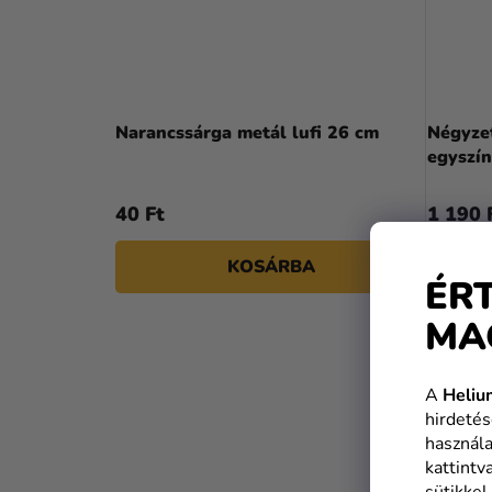
Narancssárga metál lufi 26 cm
Négyzet
egyszí
40 Ft
1 190 
KOSÁRBA
ÉR
MA
A
Heliu
hirdetés
használa
kattintv
sütikkel