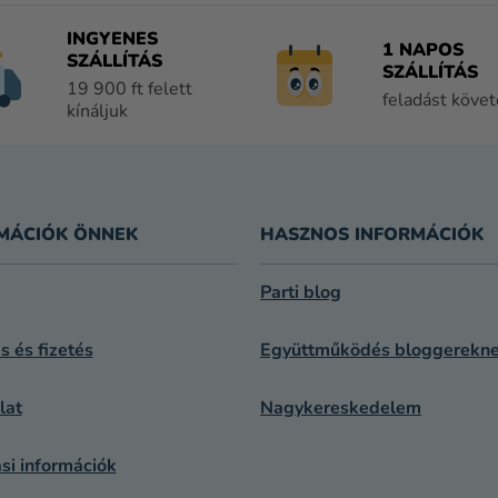
A
I
INGYENES
1 NAPOS
R
SZÁLLÍTÁS
SZÁLLÍTÁS
Á
19 900 ft felett
feladást köve
N
kínáljuk
Y
Í
T
Á
S
MÁCIÓK ÖNNEK
HASZNOS INFORMÁCIÓK
E
L
Parti blog
E
M
ás és fizetés
Együttműködés bloggerekn
E
I
lat
Nagykereskedelem
si információk