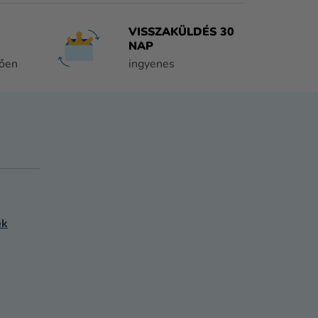
VISSZAKÜLDÉS 30
NAP
tően
ingyenes
ek