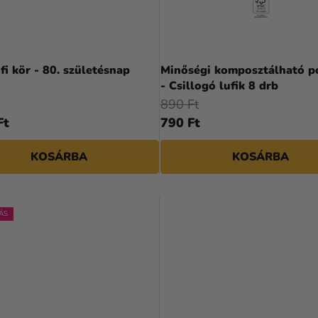
ufi kör - 80. születésnap
Minőségi komposztálható p
- Csillogó lufik 8 drb
890 Ft
Ft
790 Ft
KOSÁRBA
KOSÁRBA
ÁS