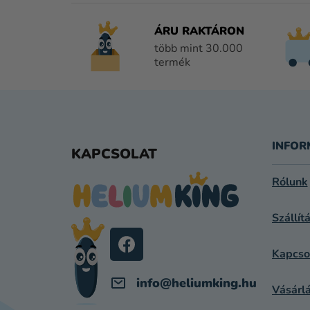
ÁRU RAKTÁRON
több mint 30.000
termék
L
Á
INFOR
KAPCSOLAT
B
Rólunk
L
Szállít
É
C
Kapcso
info
@
heliumking.hu
Vásárlá